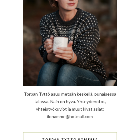
Torpan Tyttö asuu metsän keskellä, punaisessa
talossa. Näin on hyvä. Yhteydenotot,
yhteistyökuviot ja muut kivat asiat:
ilonamme@hotmail.com
TORPAN TYTTÖ SOMESSA