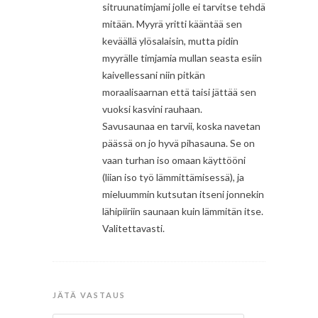
sitruunatimjami jolle ei tarvitse tehdä
mitään. Myyrä yritti kääntää sen
keväällä ylösalaisin, mutta pidin
myyrälle timjamia mullan seasta esiin
kaivellessani niin pitkän
moraalisaarnan että taisi jättää sen
vuoksi kasvini rauhaan.
Savusaunaa en tarvii, koska navetan
päässä on jo hyvä pihasauna. Se on
vaan turhan iso omaan käyttööni
(liian iso työ lämmittämisessä), ja
mieluummin kutsutan itseni jonnekin
lähipiiriin saunaan kuin lämmitän itse.
Valitettavasti.
JÄTÄ VASTAUS