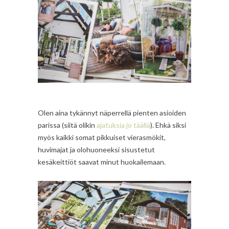
Olen aina tykännyt näperrellä pienten asioiden
parissa (siitä olikin
ajatuksia jo täällä
). Ehkä siksi
myös kaikki somat pikkuiset vierasmökit,
huvimajat ja olohuoneeksi sisustetut
kesäkeittiöt saavat minut huokailemaan.