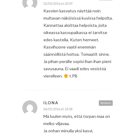
02/05/2016 at 20:59
Kasvien kasvatus näyttää noin
multavan näköisissä kuvissa helpolta.
Kannattaa aloittaa helpoista, joita
oikeassa kasvupaikassa ei tarvitse
edes kastella. Kuten herneet.
Kasvihuone vaatii enemmän
säännöllistä hoitoa. Tomaatit sinne.
Ja pihan perälle sopisi ihan ihan pieni
savusauna. Ei vaadi edes vesistöä
vierelleen.
t.PB
ILONA
Vastaus
06/05/2016 at 18:38
Mä luulen myös, että torpan maa on
melko viljavaa.
Ja onhan minulla yksi kasvi,