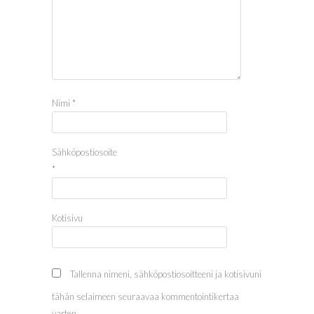
Nimi
*
Sähköpostiosoite
*
Kotisivu
Tallenna nimeni, sähköpostiosoitteeni ja kotisivuni
tähän selaimeen seuraavaa kommentointikertaa
varten.