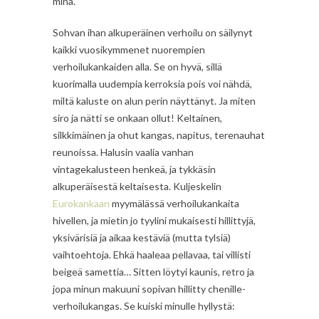
minä.
Sohvan ihan alkuperäinen verhoilu on säilynyt
kaikki vuosikymmenet nuorempien
verhoilukankaiden alla. Se on hyvä, sillä
kuorimalla uudempia kerroksia pois voi nähdä,
miltä kaluste on alun perin näyttänyt. Ja miten
siro ja nätti se onkaan ollut! Keltainen,
silkkimäinen ja ohut kangas, napitus, terenauhat
reunoissa. Halusin vaalia vanhan
vintagekalusteen henkeä, ja tykkäsin
alkuperäisestä keltaisesta. Kuljeskelin
Eurokankaan
myymälässä verhoilukankaita
hivellen, ja mietin jo tyylini mukaisesti hillittyjä,
yksivärisiä ja aikaa kestäviä (mutta tylsiä)
vaihtoehtoja. Ehkä haaleaa pellavaa, tai villisti
beigeä samettia… Sitten löytyi kaunis, retro ja
jopa minun makuuni sopivan hillitty chenille-
verhoilukangas. Se kuiski minulle hyllystä: