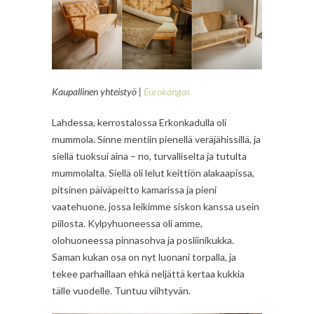
Kaupallinen yhteistyö |
Eurokangas
Lahdessa, kerrostalossa Erkonkadulla oli
mummola. Sinne mentiin pienellä veräjähissillä, ja
siellä tuoksui aina – no, turvalliselta ja tutulta
mummolalta. Siellä oli lelut keittiön alakaapissa,
pitsinen päiväpeitto kamarissa ja pieni
vaatehuone, jossa leikimme siskon kanssa usein
piilosta. Kylpyhuoneessa oli amme,
olohuoneessa pinnasohva ja posliinikukka.
Saman kukan osa on nyt luonani torpalla, ja
tekee parhaillaan ehkä neljättä kertaa kukkia
tälle vuodelle. Tuntuu viihtyvän.