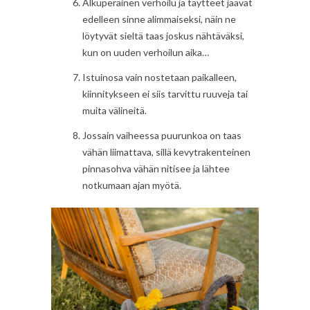
Alkuperäinen verhoilu ja täytteet jäävät
edelleen sinne alimmaiseksi, näin ne
löytyvät sieltä taas joskus nähtäväksi,
kun on uuden verhoilun aika…
Istuinosa vain nostetaan paikalleen,
kiinnitykseen ei siis tarvittu ruuveja tai
muita välineitä.
Jossain vaiheessa puurunkoa on taas
vähän liimattava, sillä kevytrakenteinen
pinnasohva vähän nitisee ja lähtee
notkumaan ajan myötä.