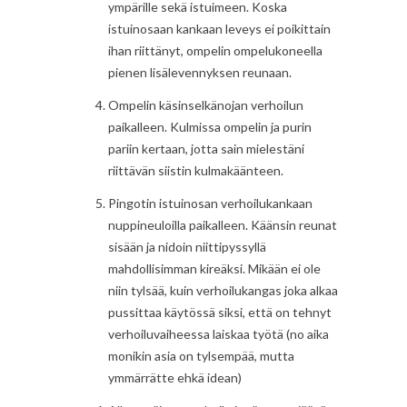
ympärille sekä istuimeen. Koska
istuinosaan kankaan leveys ei poikittain
ihan riittänyt, ompelin ompelukoneella
pienen lisälevennyksen reunaan.
Ompelin käsinselkänojan verhoilun
paikalleen. Kulmissa ompelin ja purin
pariin kertaan, jotta sain mielestäni
riittävän siistin kulmakäänteen.
Pingotin istuinosan verhoilukankaan
nuppineuloilla paikalleen. Käänsin reunat
sisään ja nidoin niittipyssyllä
mahdollisimman kireäksi. Mikään ei ole
niin tylsää, kuin verhoilukangas joka alkaa
pussittaa käytössä siksi, että on tehnyt
verhoiluvaiheessa laiskaa työtä (no aika
monikin asia on tylsempää, mutta
ymmärrätte ehkä idean)