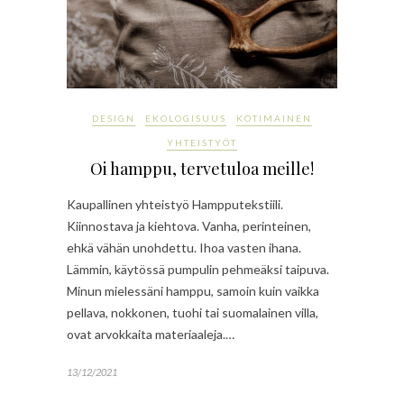
DESIGN
EKOLOGISUUS
KOTIMAINEN
YHTEISTYÖT
Oi hamppu, tervetuloa meille!
Kaupallinen yhteistyö Hampputekstiili.
Kiinnostava ja kiehtova. Vanha, perinteinen,
ehkä vähän unohdettu. Ihoa vasten ihana.
Lämmin, käytössä pumpulin pehmeäksi taipuva.
Minun mielessäni hamppu, samoin kuin vaikka
pellava, nokkonen, tuohi tai suomalainen villa,
ovat arvokkaita materiaaleja.…
13/12/2021