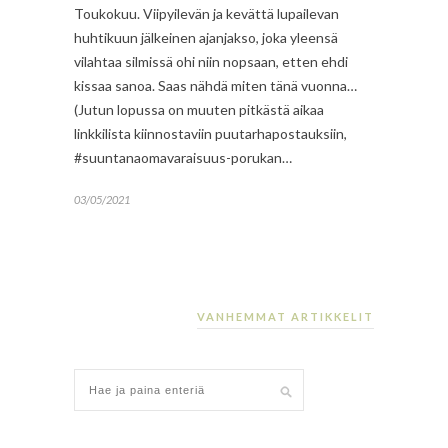
Toukokuu. Viipyilevän ja kevättä lupailevan
huhtikuun jälkeinen ajanjakso, joka yleensä
vilahtaa silmissä ohi niin nopsaan, etten ehdi
kissaa sanoa. Saas nähdä miten tänä vuonna…
(Jutun lopussa on muuten pitkästä aikaa
linkkilista kiinnostaviin puutarhapostauksiin,
#suuntanaomavaraisuus-porukan…
03/05/2021
VANHEMMAT ARTIKKELIT