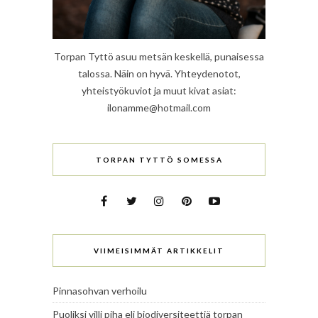
Torpan Tyttö asuu metsän keskellä, punaisessa
talossa. Näin on hyvä. Yhteydenotot,
yhteistyökuviot ja muut kivat asiat:
ilonamme@hotmail.com
TORPAN TYTTÖ SOMESSA
VIIMEISIMMÄT ARTIKKELIT
Pinnasohvan verhoilu
Puoliksi villi piha eli biodiversiteettiä torpan