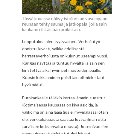
Tässä kuvassa näkyy istuinosan vasempaan
reunaan tehty sauma ja jatkopala, jolla sain
kankaan riittämään poikittain.
Lopputulos: olen tyytyväinen. Verhoilutyö
onnistui kivasti, vaikka edellisestä
harrasteverhoilusta on kulunut useampi vuosi.
Kangas näyttää ja tuntuu hyvältä, ja sain sen
kiristettyä aika hyvin pehmusteiden päälle.
Kuosin leikkaaminen poikittain oli mielestäni
hyvä päätös.
Eurokankaalle tälläkin kertaa lämmin suositus.
Kotimaisessa kaupassa on kiva asioida, ja
valikoima on aina laaja (jos ei myymälässä jotain
ole, verkkokaupasta saattaa löytyä ilman että
tarvitsee kotisohvalta nousta). Jo teinivuosien
ompeluharrastuksista tutuksi käynyt