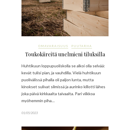
OMAVARAISUUS
PUUTARHA
Toukokiireitä unelmieni tiluksilla
Huhtikuun loppupuoliskolla se alkoi olla selvää:
kevät tulisi pian, ja vauhdilla. Vielä huhtikuun
puolivälissä pihalla oli paljon lunta, mutta
kinokset sulivat silmissä ja aurinko killotti lähes
joka päivä kirkkaalta taivaalta. Pari viikkoa
myöhemmin piha…
01/05/2023