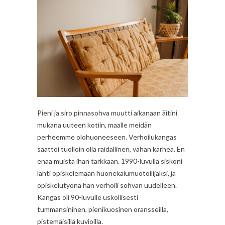
Pieni ja siro pinnasohva muutti aikanaan äitini
mukana uuteen kotiin, maalle meidän
perheemme olohuoneeseen. Verhoilukangas
saattoi tuolloin olla raidallinen, vähän karhea. En
enää muista ihan tarkkaan. 1990-luvulla siskoni
lähti opiskelemaan huonekalumuotoilijaksi, ja
opiskelutyönä hän verhoili sohvan uudelleen.
Kangas oli 90-luvulle uskollisesti
tummansininen, pienikuosinen oransseilla,
pistemäisillä kuvioilla.