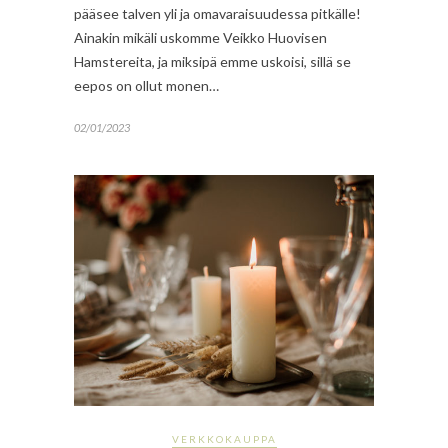
pääsee talven yli ja omavaraisuudessa pitkälle!
Ainakin mikäli uskomme Veikko Huovisen
Hamstereita, ja miksipä emme uskoisi, sillä se
eepos on ollut monen…
02/01/2023
VERKKOKAUPPA