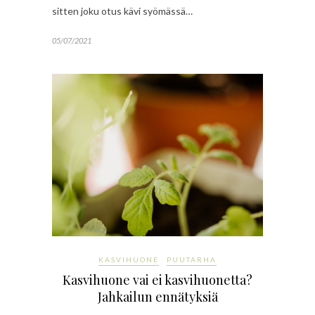
sitten joku otus kävi syömässä…
05/07/2021
KASVIHUONE
PUUTARHA
Kasvihuone vai ei kasvihuonetta?
Jahkailun ennätyksiä