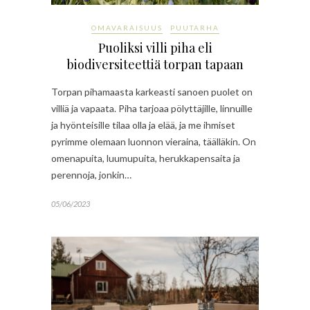
OMAVARAISUUS
PUUTARHA
Puoliksi villi piha eli
biodiversiteettiä torpan tapaan
Torpan pihamaasta karkeasti sanoen puolet on
villiä ja vapaata. Piha tarjoaa pölyttäjille, linnuille
ja hyönteisille tilaa olla ja elää, ja me ihmiset
pyrimme olemaan luonnon vieraina, täälläkin. On
omenapuita, luumupuita, herukkapensaita ja
perennoja, jonkin…
05/06/2023