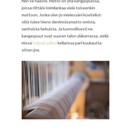
Niin se haaste. Matto on yhä kangaspuissa,
joissa riittäisi loimilankaa vielä toiseenkin
mattoon. Jonka olen jo mielessäni kuvitellut:
siitä tulee hieno denimräsymatto omista,
vanhoista farkuista. Ja luonnollisesti ne
kangaspuut ovat suuren talon yläkerrassa, siellä
missä
tulipalo jylläsi
kellarissa pari kuukautta
sitten jne.