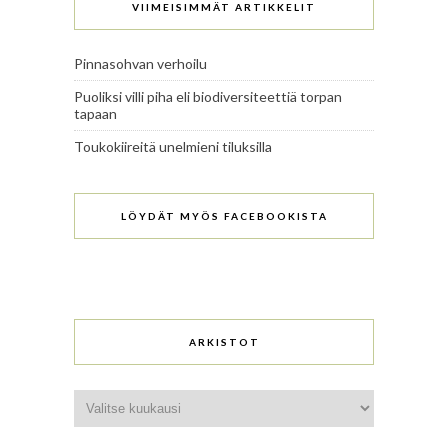
VIIMEISIMMÄT ARTIKKELIT
Pinnasohvan verhoilu
Puoliksi villi piha eli biodiversiteettiä torpan
tapaan
Toukokiireitä unelmieni tiluksilla
LÖYDÄT MYÖS FACEBOOKISTA
ARKISTOT
Arkistot