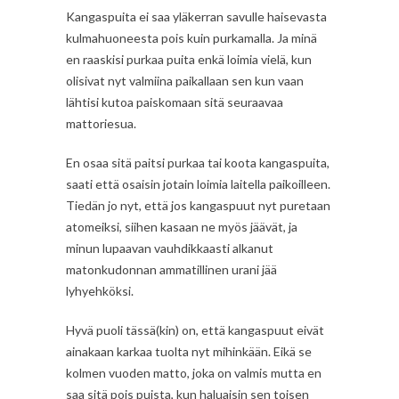
Kangaspuita ei saa yläkerran savulle haisevasta
kulmahuoneesta pois kuin purkamalla. Ja minä
en raaskisi purkaa puita enkä loimia vielä, kun
olisivat nyt valmiina paikallaan sen kun vaan
lähtisi kutoa paiskomaan sitä seuraavaa
mattoriesua.
En osaa sitä paitsi purkaa tai koota kangaspuita,
saati että osaisin jotain loimia laitella paikoilleen.
Tiedän jo nyt, että jos kangaspuut nyt puretaan
atomeiksi, siihen kasaan ne myös jäävät, ja
minun lupaavan vauhdikkaasti alkanut
matonkudonnan ammatillinen urani jää
lyhyehköksi.
Hyvä puoli tässä(kin) on, että kangaspuut eivät
ainakaan karkaa tuolta nyt mihinkään. Eikä se
kolmen vuoden matto, joka on valmis mutta en
saa sitä pois puista, kun haluaisin sen toisen