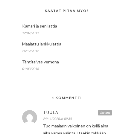
SAATAT PITÄÄ MYÖS
Kamari ja sen lattia
12/07/2011
Maalattu lankkulattia
26/12/2012
Tähtitaivas verhona
01/03/2016
1 KOMMENTTI
TUULA
Vastaus
24/11/2020 at 09:35
Tuo maalarin valkoinen on kyllä aina
aika varma valinta. Itsekin tykkään