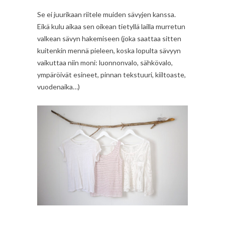
Se ei juurikaan riitele muiden sävyjen kanssa.
Eikä kulu aikaa sen oikean tietyllä lailla murretun
valkean sävyn hakemiseen (joka saattaa sitten
kuitenkin mennä pieleen, koska lopulta sävyyn
vaikuttaa niin moni: luonnonvalo, sähkövalo,
ympäröivät esineet, pinnan tekstuuri, kiiltoaste,
vuodenaika…)