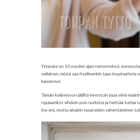
Ystäväni on 10 vuoden ajan remontoinut, kunnostanu
sellainen, mistä saa itselleenkin taas inspiraatiota o
kaivannut.
Tämän kyläreissun jäljiltä innostuin jopa siinä määr
rojulaatikot vihdoin pois nurkista ja heittää turhia 
(no en), mutta ainakin tavaroiden vähentäminen tul