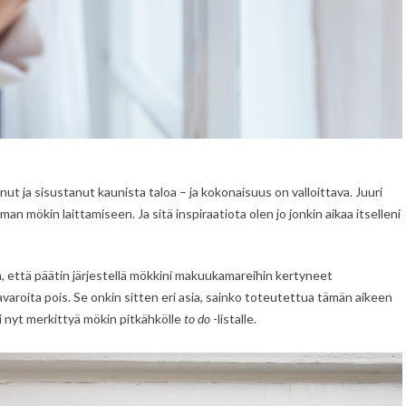
t ja sisustanut kaunista taloa – ja kokonaisuus on valloittava. Juuri
man mökin laittamiseen. Ja sitä inspiraatiota olen jo jonkin aikaa itselleni
in, että päätin järjestellä mökkini makuukamareihin kertyneet
tavaroita pois. Se onkin sitten eri asia, sainko toteutettua tämän aikeen
i nyt merkittyä mökin pitkähkölle
to do
-listalle.