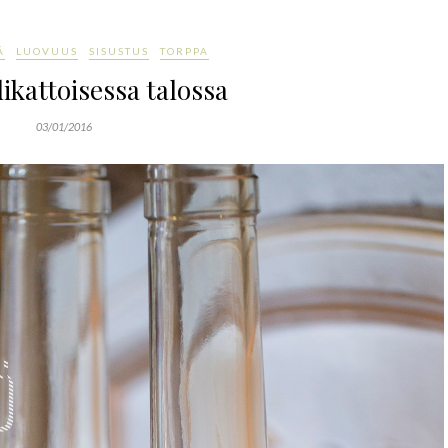
Ä
LUOVUUS
SISUSTUS
TORPPA
kattoisessa talossa
03/01/2016