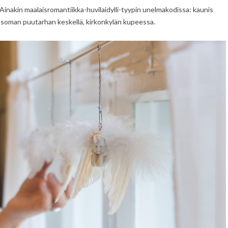
 Ainakin maalaisromantiikka-huvilaidylli-tyypin unelmakodissa: kaunis
 soman puutarhan keskellä, kirkonkylän kupeessa.