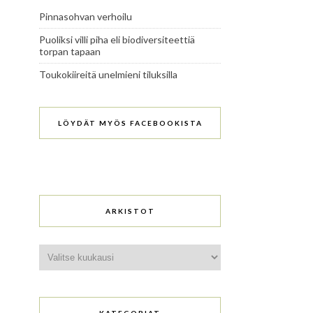
Pinnasohvan verhoilu
Puoliksi villi piha eli biodiversiteettiä
torpan tapaan
Toukokiireitä unelmieni tiluksilla
LÖYDÄT MYÖS FACEBOOKISTA
ARKISTOT
Arkistot