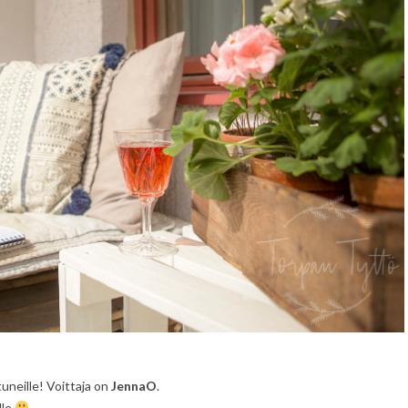
tuneille! Voittaja on
JennaO
.
lle