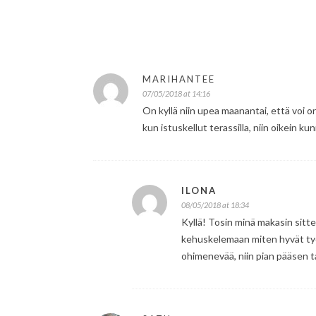
MARIHANTEE
07/05/2018 at 14:16
On kyllä niin upea maanantai, että voi onn
kun istuskellut terassilla, niin oikein
ILONA
08/05/2018 at 18:34
Kyllä! Tosin minä makasin sit
kehuskelemaan miten hyvät ty
ohimenevää, niin pian pääsen t