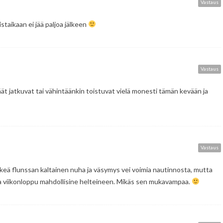
Vastaus
staikaan ei jää paljoa jälkeen
Vastaus
äät jatkuvat tai vähintäänkin toistuvat vielä monesti tämän kevään ja
Vastaus
keä flunssan kaltainen nuha ja väsymys vei voimia nautinnosta, mutta
ja viikonloppu mahdollisine helteineen. Mikäs sen mukavampaa.