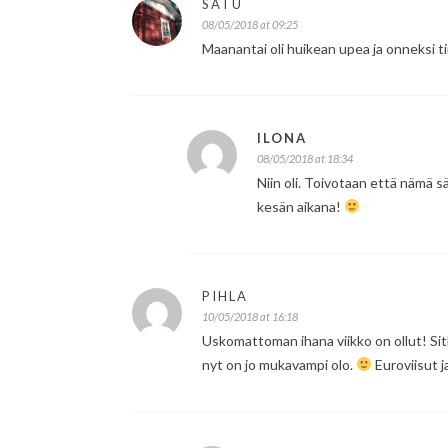
SATU
08/05/2018 at 09:25
Maanantai oli huikean upea ja onneksi tii
ILONA
08/05/2018 at 18:34
Niin oli. Toivotaan että nämä s
kesän aikana!
PIHLA
10/05/2018 at 16:18
Uskomattoman ihana viikko on ollut! Sit
nyt on jo mukavampi olo.
Euroviisut 