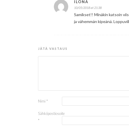
ILONA
10/05/2018 at 21:38
Samikset!! Minäkin katsoin viis
ja vähemmän kipeänä. Loppuvi
JÄTÄ VASTAUS
Nimi
*
Sähköpostiosoite
*