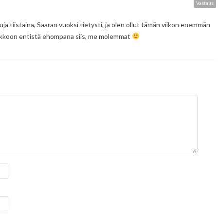
Vastaus
uja tiistaina, Saaran vuoksi tietysti, ja olen ollut tämän viikon enemmän
ikkoon entistä ehompana siis, me molemmat