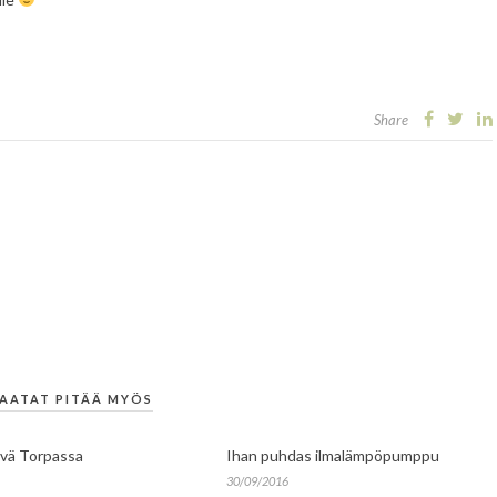
Share
AATAT PITÄÄ MYÖS
vä Torpassa
Ihan puhdas ilmalämpöpumppu
30/09/2016