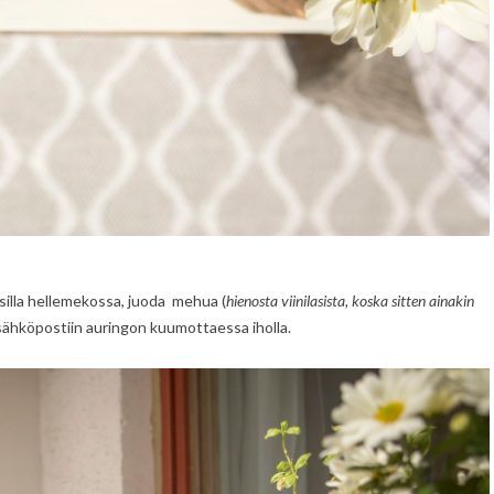
silla hellemekossa, juoda mehua (
hienosta viinilasista, koska sitten ainakin
ä sähköpostiin auringon kuumottaessa iholla.