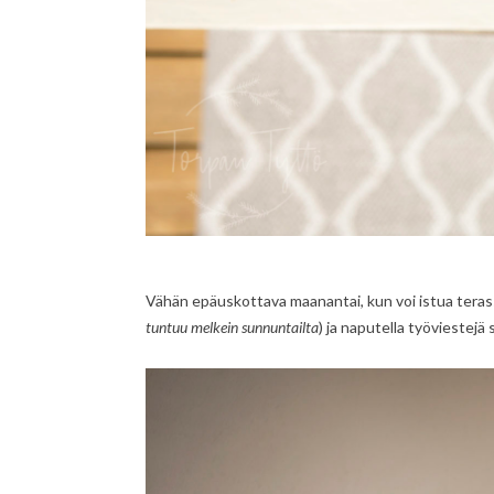
Vähän epäuskottava maanantai, kun voi istua teras
tuntuu melkein sunnuntailta
) ja naputella työviestej