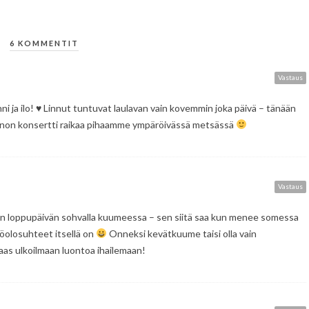
6 KOMMENTIT
Vastaus
i ja ilo!
♥
Linnut tuntuvat laulavan vain kovemmin joka päivä – tänään
 kunnon konsertti raikaa pihaamme ympäröivässä metsässä
Vastaus
ten loppupäivän sohvalla kuumeessa – sen siitä saa kun menee somessa
öolosuhteet itsellä on
Onneksi kevätkuume taisi olla vain
aas ulkoilmaan luontoa ihailemaan!