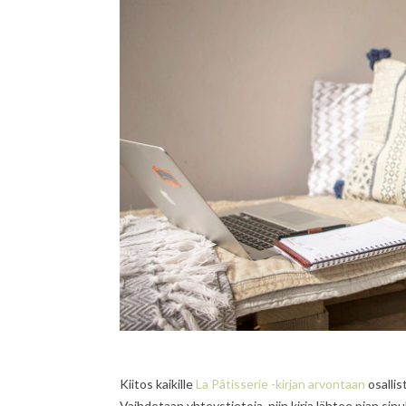
Kiitos kaikille
La Pâtisserie -kirjan arvontaan
osallis
Vaihdetaan yhteystietoja, niin kirja lähtee pian sinu