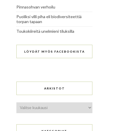
Pinnasohvan verhoilu
Puoliksi villi piha eli biodiversiteettiä
torpan tapaan
Toukokiireitä unelmieni tiluksilla
LÖYDÄT MYÖS FACEBOOKISTA
ARKISTOT
Arkistot