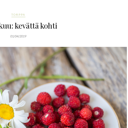
TORPPA
uu: kevättä kohti
01/04/2019