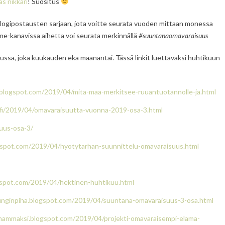
äs nikkari
! Suositus
logipostausten sarjaan, jota voitte seurata vuoden mittaan monessa
me-kanavissa aihetta voi seurata merkinnällä
#suuntanaomavaraisuus
ussa, joka kuukauden eka maanantai. Tässä linkit luettavaksi huhtikuun
g.blogspot.com/2019/04/mita-maa-merkitsee-ruuantuotannolle-ja.html
fi/2019/04/omavaraisuutta-vuonna-2019-osa-3.html
uus-osa-3
/
ogspot.com/2019/04/hyotytarhan-suunnittelu-omavaraisuus.html
ogspot.com/2019/04/hektinen-huhtikuu.html
punginpiha.blogspot.com/2019/04/suuntana-omavaraisuus-3-osa.html
omammaksi.blogspot.com/2019/04/projekti-omavaraisempi-elama-