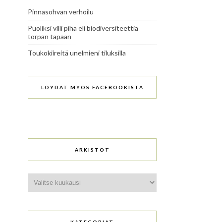
Pinnasohvan verhoilu
Puoliksi villi piha eli biodiversiteettiä
torpan tapaan
Toukokiireitä unelmieni tiluksilla
LÖYDÄT MYÖS FACEBOOKISTA
ARKISTOT
Arkistot