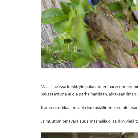
Maaliskuussa keskityin pakastimen harvennushommi
pakastettuna ei ole parhaimmillaan, ainakaan ilman s
Kuusenkerkkää on vielä iso rasiallinen – en ole osa
Ja muutoin omavaraisuusrintamalla ollaankin vielä tal