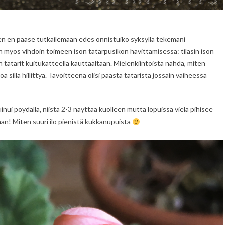
ten en pääse tutkailemaan edes onnistuiko syksyllä tekemäni
tuin myös vihdoin toimeen ison tatarpusikon hävittämisessä: tilasin ison
 tatarit kuitukatteella kauttaaltaan. Mielenkiintoista nähdä, miten
 sillä hillittyä. Tavoitteena olisi päästä tatarista jossain vaiheessa
nui pöydällä, niistä 2-3 näyttää kuolleen mutta lopuissa vielä pihisee
llaan! Miten suuri ilo pienistä kukkanupuista