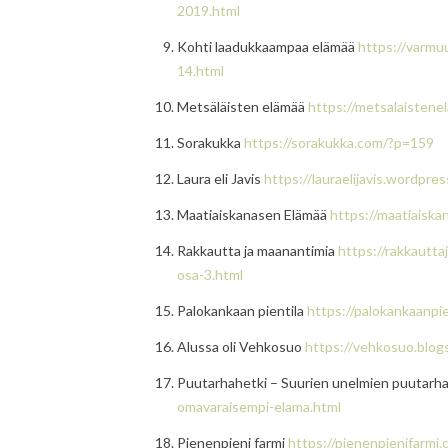
2019.html
Kohti laadukkaampaa elämää
https://varmu
14.html
Metsäläisten elämää
https://metsalaisten
Sorakukka
https://sorakukka.com/?p=159
Laura eli Javis
https://lauraelijavis.wordpr
Maatiaiskanasen Elämää
https://maatiaisk
Rakkautta ja maanantimia
https://rakkautt
osa-3.html
Palokankaan pientila
https://palokankaanpi
Alussa oli Vehkosuo
https://vehkosuo.blogs
Puutarhahetki – Suurien unelmien puutarh
omavaraisempi-elama.html
Pienenpieni farmi
https://pienenpienifarmi