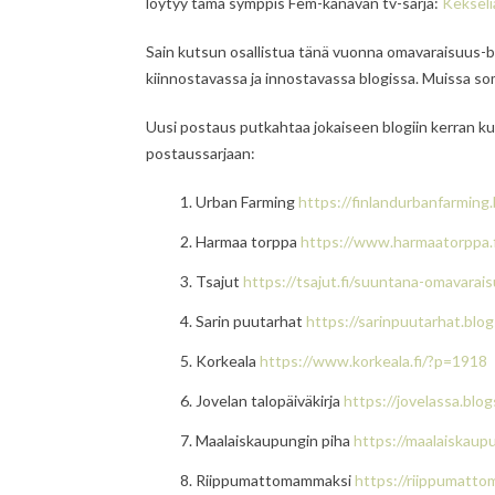
löytyy tämä symppis Fem-kanavan tv-sarja:
Kekseli
Sain kutsun osallistua tänä vuonna omavaraisuus-b
kiinnostavassa ja innostavassa blogissa. Muissa so
Uusi postaus putkahtaa jokaiseen blogiin kerran ku
postaussarjaan:
Urban Farming
https://finlandurbanfarmin
Harmaa torppa
https://www.harmaatorppa.
Tsajut
https://tsajut.fi/
suuntana-omavarais
Sarin puutarhat
https://sarinpuutarhat.bl
Korkeala
https://www.korkeala.fi/?p=1918
Jovelan talopäiväkirja
https://jovelassa.bl
Maalaiskaupungin piha
https://maalaiskau
Riippumattomammaksi
https://riippumatt