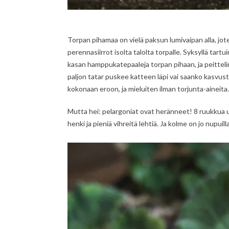
Torpan pihamaa on vielä paksun lumivaipan alla, jo
perennasiirrot isolta talolta torpalle. Syksyllä tar
kasan hamppukatepaaleja torpan pihaan, ja peittelin
paljon tatar puskee katteen läpi vai saanko kasvustoa
kokonaan eroon, ja mieluiten ilman torjunta-aineita.
Mutta hei: pelargoniat ovat heränneet! 8 ruukkua ui
henki ja pieniä vihreitä lehtiä. Ja kolme on jo nupui