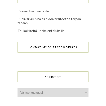
Pinnasohvan verhoilu
Puoliksi villi piha eli biodiversiteettiä torpan
tapaan
Toukokiireitä unelmieni tiluksilla
LÖYDÄT MYÖS FACEBOOKISTA
ARKISTOT
Arkistot