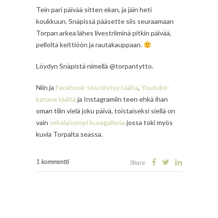
Tein pari päivää sitten ekan, ja jäin heti
koukkuun. Snäpissä pääsette siis seuraamaan
Torpan arkea lähes livestriiminä pitkin päivää,
pellolta keittiöön ja rautakauppaan.
Löydyn Snäpistä nimellä @torpantytto.
Niin ja
Facebook-sivu löytyy täältä
,
Youtube-
kanava täältä
ja Instagramiin teen ehkä ihan
oman tilin vielä joku päivä, toistaiseksi siellä on
vain
sekalaisempi kuvagalleria
jossa toki myös
kuvia Torpalta seassa.
1 kommentti
Share