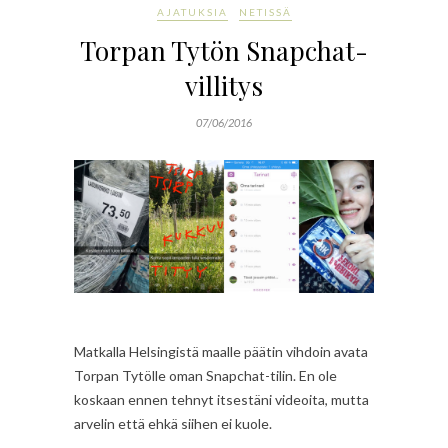
AJATUKSIA
NETISSÄ
Torpan Tytön Snapchat-
villitys
07/06/2016
Matkalla Helsingistä maalle päätin vihdoin avata
Torpan Tytölle oman Snapchat-tilin. En ole
koskaan ennen tehnyt itsestäni videoita, mutta
arvelin että ehkä siihen ei kuole.