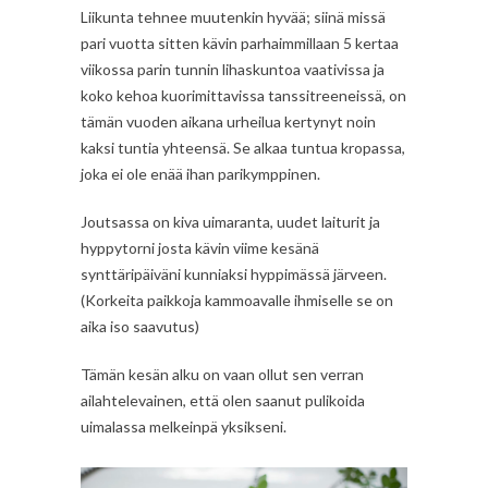
Liikunta tehnee muutenkin hyvää; siinä missä
pari vuotta sitten kävin parhaimmillaan 5 kertaa
viikossa parin tunnin lihaskuntoa vaativissa ja
koko kehoa kuorimittavissa tanssitreeneissä, on
tämän vuoden aikana urheilua kertynyt noin
kaksi tuntia yhteensä. Se alkaa tuntua kropassa,
joka ei ole enää ihan parikymppinen.
Joutsassa on kiva uimaranta, uudet laiturit ja
hyppytorni josta kävin viime kesänä
synttäripäiväni kunniaksi hyppimässä järveen.
(Korkeita paikkoja kammoavalle ihmiselle se on
aika iso saavutus)
Tämän kesän alku on vaan ollut sen verran
ailahtelevainen, että olen saanut pulikoida
uimalassa melkeinpä yksikseni.