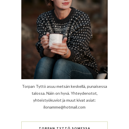
Torpan Tyttö asuu metsän keskellä, punaisessa
talossa. Näin on hyvä. Yhteydenotot,
yhteistyökuviot ja muut kivat asiat:
ilonamme@hotmail.com
TORPAN TYTTÖ SOMESSA