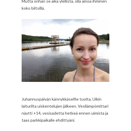
Mutta onhan se aika ylellistä, olla ainoa ihminen
koko biitsillä.
Juhannuspäivän kännykkäselfie tuolta, Uikin
laiturilta uiskentelujen jälkeen. Vesilämpömittari
näytti +14, vesisadetta hetkeä ennen uimista ja
taas parkkipaikalle ehdittyäni.