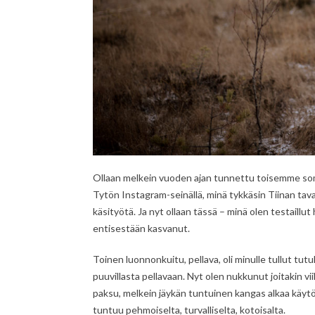
Ollaan melkein vuoden ajan tunnettu toisemme somes
Tytön Instagram-seinällä, minä tykkäsin Tiinan tav
käsityötä. Ja nyt ollaan tässä – minä olen testaill
entisestään kasvanut.
Toinen luonnonkuitu, pellava, oli minulle tullut tutu
puuvillasta pellavaan. Nyt olen nukkunut joitakin vi
paksu, melkein jäykän tuntuinen kangas alkaa käytö
tuntuu pehmoiselta, turvalliselta, kotoisalta.