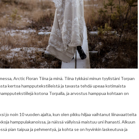
sa, Arctic Floran Tiina ja minä. Tiina tykkäsi minun tyylistäni Torpan
asta kertoa hampputekstiileistä ja tavasta tehdä upeaa kotimaista
ut hampputekstiilejä kotona Torpalla, ja arvostus hamppua kohtaan on
ksi jo noin 10 vuoden ajalta, kun olen pikku hiljaa vaihtanut liinavaatteita
ikkoja hamppulakanoissa, ja näissä vällyissä maistuu uni ihanasti. Alkuun
ssä pian taipua ja pehmentyä, ja kohta se on hyvinkin laskeutuva ja