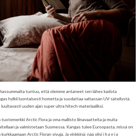
tä hassummalta tuntuu, että olemme antaneet sen lähes kadota
s hylkii luontaisesti hometta ja suodattaa valtaosan UV-säteilystä.
luultavasti uuden ajan super ultra hitech-materiaaliksi.
tuotemerkki Arctic Flora ja oma mallisto liinavaatteita ja muita
unnitellaan ja valmistetaan Suomessa. Kangas tulee Euroopasta, missä on
urkkaamaan Arctic Floran sivuja. Ja vinkkinä: nää olisi
i h a n i a