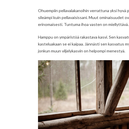
Ohuempiin pellavalakanoihin verrattuna yksi hyvä pi
sileämpi kuin pellavaisissani. Muut ominaisuudet o
erinomaisesti. Tuntuma ihoa vasten on miellyttävä.
Hamppu on ympäristöä rakastava kasvi. Sen kasvatuks
kasteluakaan se ei kaipaa. Jännästi sen kasvatus m
jonkun muun viljelykasvin on helpompi menestyä.