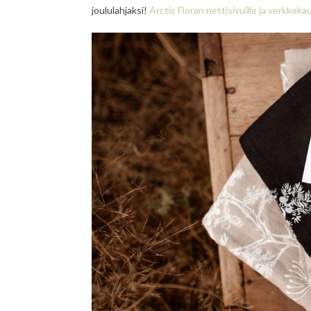
joululahjaksi!
Arctic Floran nettisivuille ja verkkok