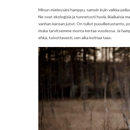
Minun mielessäni hamppu, samoin kuin vaikka pellava
Ne ovat ekologisia ja tunnetusti hyviä, ikiaikaisia
vanhan kansan jutut. On tullut puuvillatuotanto, po
muka tarvitsemme monta kertaa vuodessa. Ja hampp
ehkä, toivottavasti, sen aika koittaa taas.