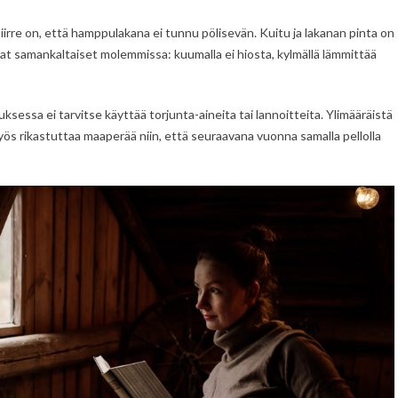
irre on, että hamppulakana ei tunnu pölisevän. Kuitu ja lakanan pinta on
vat samankaltaiset molemmissa: kuumalla ei hiosta, kylmällä lämmittää
essa ei tarvitse käyttää torjunta-aineita tai lannoitteita. Ylimääräistä
yös rikastuttaa maaperää niin, että seuraavana vuonna samalla pellolla