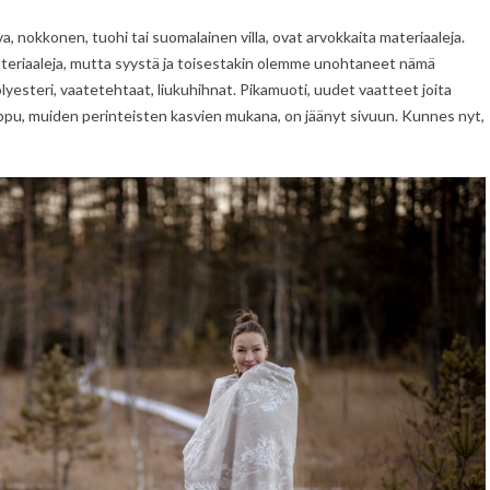
, nokkonen, tuohi tai suomalainen villa, ovat arvokkaita materiaaleja.
 materiaaleja, mutta syystä ja toisestakin olemme unohtaneet nämä
lyesteri, vaatetehtaat, liukuhihnat. Pikamuoti, uudet vaatteet joita
u, muiden perinteisten kasvien mukana, on jäänyt sivuun. Kunnes nyt,