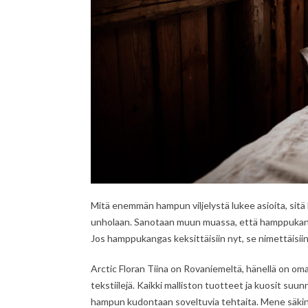
Mitä enemmän hampun viljelystä lukee asioita, si
unholaan. Sanotaan muun muassa, että hamppukanga
Jos hamppukangas keksittäisiin nyt, se nimettäisiin 
Arctic Floran Tiina on Rovaniemeltä, hänellä on oma 
tekstiilejä. Kaikki malliston tuotteet ja kuosit su
hampun kudontaan soveltuvia tehtaita. Mene säkin k