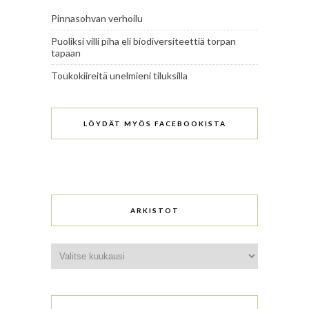
Pinnasohvan verhoilu
Puoliksi villi piha eli biodiversiteettiä torpan
tapaan
Toukokiireitä unelmieni tiluksilla
LÖYDÄT MYÖS FACEBOOKISTA
ARKISTOT
Arkistot