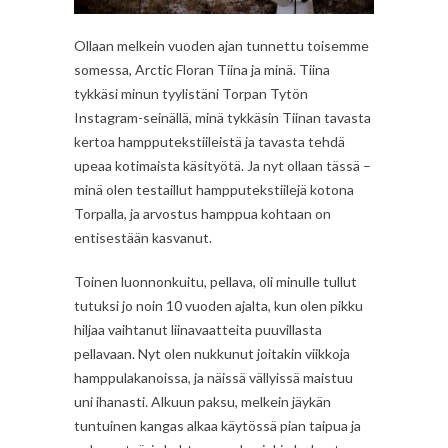
Ollaan melkein vuoden ajan tunnettu toisemme
somessa, Arctic Floran Tiina ja minä. Tiina
tykkäsi minun tyylistäni Torpan Tytön
Instagram-seinällä, minä tykkäsin Tiinan tavasta
kertoa hampputekstiileistä ja tavasta tehdä
upeaa kotimaista käsityötä. Ja nyt ollaan tässä –
minä olen testaillut hampputekstiilejä kotona
Torpalla, ja arvostus hamppua kohtaan on
entisestään kasvanut.
Toinen luonnonkuitu, pellava, oli minulle tullut
tutuksi jo noin 10 vuoden ajalta, kun olen pikku
hiljaa vaihtanut liinavaatteita puuvillasta
pellavaan. Nyt olen nukkunut joitakin viikkoja
hamppulakanoissa, ja näissä vällyissä maistuu
uni ihanasti. Alkuun paksu, melkein jäykän
tuntuinen kangas alkaa käytössä pian taipua ja