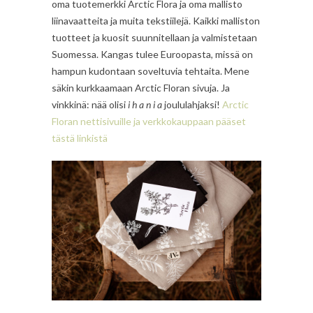
oma tuotemerkki Arctic Flora ja oma mallisto
liinavaatteita ja muita tekstiilejä. Kaikki malliston
tuotteet ja kuosit suunnitellaan ja valmistetaan
Suomessa. Kangas tulee Euroopasta, missä on
hampun kudontaan soveltuvia tehtaita. Mene
säkin kurkkaamaan Arctic Floran sivuja. Ja
vinkkinä: nää olisi
i h a n i a
joululahjaksi!
Arctic
Floran nettisivuille ja verkkokauppaan pääset
tästä linkistä