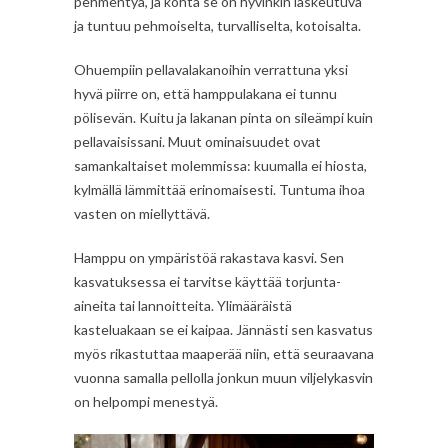
pehmentyä, ja kohta se on hyvinkin laskeutuva
ja tuntuu pehmoiselta, turvalliselta, kotoisalta.
Ohuempiin pellavalakanoihin verrattuna yksi
hyvä piirre on, että hamppulakana ei tunnu
pölisevän. Kuitu ja lakanan pinta on sileämpi kuin
pellavaisissani. Muut ominaisuudet ovat
samankaltaiset molemmissa: kuumalla ei hiosta,
kylmällä lämmittää erinomaisesti. Tuntuma ihoa
vasten on miellyttävä.
Hamppu on ympäristöä rakastava kasvi. Sen
kasvatuksessa ei tarvitse käyttää torjunta-
aineita tai lannoitteita. Ylimääräistä
kasteluakaan se ei kaipaa. Jännästi sen kasvatus
myös rikastuttaa maaperää niin, että seuraavana
vuonna samalla pellolla jonkun muun viljelykasvin
on helpompi menestyä.