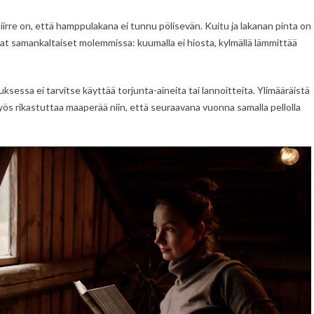
irre on, että hamppulakana ei tunnu pölisevän. Kuitu ja lakanan pinta on
vat samankaltaiset molemmissa: kuumalla ei hiosta, kylmällä lämmittää
essa ei tarvitse käyttää torjunta-aineita tai lannoitteita. Ylimääräistä
yös rikastuttaa maaperää niin, että seuraavana vuonna samalla pellolla