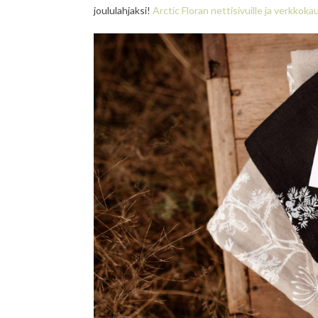
joululahjaksi!
Arctic Floran nettisivuille ja verkkok