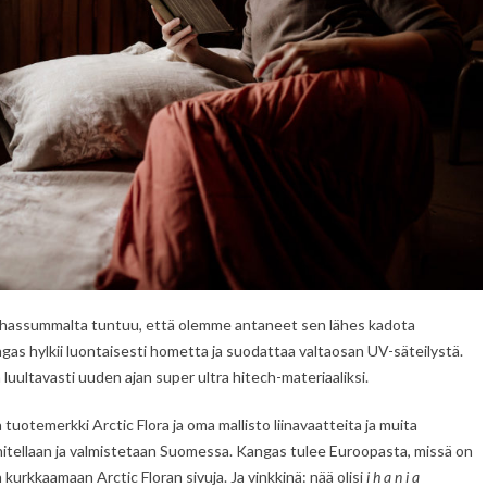
tä hassummalta tuntuu, että olemme antaneet sen lähes kadota
s hylkii luontaisesti hometta ja suodattaa valtaosan UV-säteilystä.
luultavasti uuden ajan super ultra hitech-materiaaliksi.
tuotemerkki Arctic Flora ja oma mallisto liinavaatteita ja muita
unnitellaan ja valmistetaan Suomessa. Kangas tulee Euroopasta, missä on
urkkaamaan Arctic Floran sivuja. Ja vinkkinä: nää olisi
i h a n i a