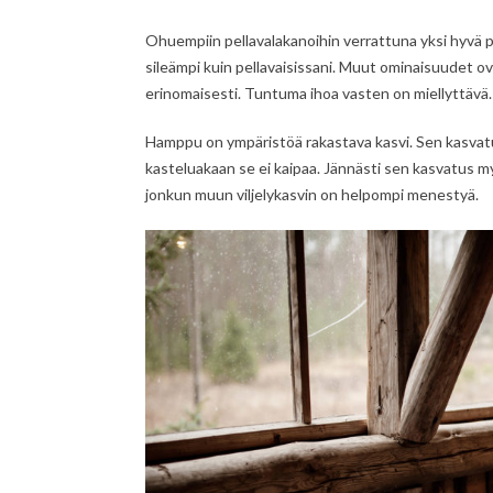
Ohuempiin pellavalakanoihin verrattuna yksi hyvä pi
sileämpi kuin pellavaisissani. Muut ominaisuudet o
erinomaisesti. Tuntuma ihoa vasten on miellyttävä.
Hamppu on ympäristöä rakastava kasvi. Sen kasvatuks
kasteluakaan se ei kaipaa. Jännästi sen kasvatus m
jonkun muun viljelykasvin on helpompi menestyä.