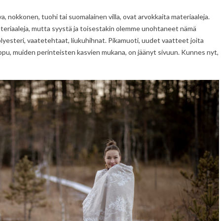
, nokkonen, tuohi tai suomalainen villa, ovat arvokkaita materiaaleja.
 materiaaleja, mutta syystä ja toisestakin olemme unohtaneet nämä
lyesteri, vaatetehtaat, liukuhihnat. Pikamuoti, uudet vaatteet joita
u, muiden perinteisten kasvien mukana, on jäänyt sivuun. Kunnes nyt,