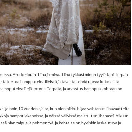
sa, Arctic Floran Tiina ja minä. Tiina tykkäsi minun tyylistäni Torpan
asta kertoa hampputekstiileistä ja tavasta tehdä upeaa kotimaista
ut hampputekstiilejä kotona Torpalla, ja arvostus hamppua kohtaan on
ksi jo noin 10 vuoden ajalta, kun olen pikku hiljaa vaihtanut liinavaatteita
ikkoja hamppulakanoissa, ja näissä vällyissä maistuu uni ihanasti. Alkuun
ssä pian taipua ja pehmentyä, ja kohta se on hyvinkin laskeutuva ja