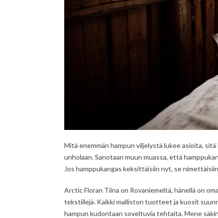
Mitä enemmän hampun viljelystä lukee asioita, si
unholaan. Sanotaan muun muassa, että hamppukanga
Jos hamppukangas keksittäisiin nyt, se nimettäisiin 
Arctic Floran Tiina on Rovaniemeltä, hänellä on oma 
tekstiilejä. Kaikki malliston tuotteet ja kuosit su
hampun kudontaan soveltuvia tehtaita. Mene säkin k