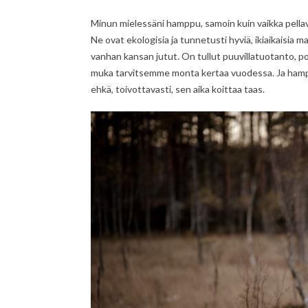
Minun mielessäni hamppu, samoin kuin vaikka pellava
Ne ovat ekologisia ja tunnetusti hyviä, ikiaikaisia
vanhan kansan jutut. On tullut puuvillatuotanto, po
muka tarvitsemme monta kertaa vuodessa. Ja hampp
ehkä, toivottavasti, sen aika koittaa taas.