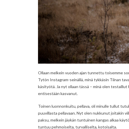
Ollaan melkein vuoden ajan tunnettu toisemme somes
Tytön Instagram-seinällä, minä tykkäsin Tiinan tav
käsityötä. Ja nyt ollaan tässä – minä olen testaill
entisestään kasvanut.
Toinen luonnonkuitu, pellava, oli minulle tullut tutu
puuvillasta pellavaan. Nyt olen nukkunut joitakin vi
paksu, melkein jäykän tuntuinen kangas alkaa käytö
tuntuu pehmoiselta, turvalliselta, kotoisalta.