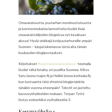
Omavaraisuutta, puutarhan monimuotoisuutta
ja luonnonmukaisia lannoitteita löydät lisää
omavaraistelijoiden blogeissa nyt kesäkuun
alussa! Hyviä vinkkejä kotipuutarhureille ympäri
Suomen – käypä lukemassa tästä alta tämän
kuukauden blogipostaukset.
Kirjoitukset
#suuntanaomavaraisuus
-teemalla
löydät tältä listalta, eri puolilta Suomea. Kiitos
Satu (www.tsajut.fi) ja Heikki (www.korkeala.fi),
kun luotsaatte tätä yhteistä blogiprojektia
tänäkin vuonna eteenpäin! Tekstit on jaoteltu
kasvuvyöhykkeiden mukaan: Torpan Tyttö
löytyy esimerkiksi vyöhykkeeltä 3.
Kasvuvyöhyke 1