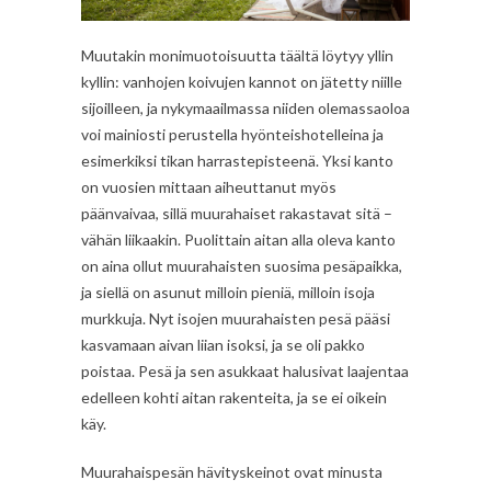
Muutakin monimuotoisuutta täältä löytyy yllin
kyllin: vanhojen koivujen kannot on jätetty niille
sijoilleen, ja nykymaailmassa niiden olemassaoloa
voi mainiosti perustella hyönteishotelleina ja
esimerkiksi tikan harrastepisteenä. Yksi kanto
on vuosien mittaan aiheuttanut myös
päänvaivaa, sillä muurahaiset rakastavat sitä –
vähän liikaakin. Puolittain aitan alla oleva kanto
on aina ollut muurahaisten suosima pesäpaikka,
ja siellä on asunut milloin pieniä, milloin isoja
murkkuja. Nyt isojen muurahaisten pesä pääsi
kasvamaan aivan liian isoksi, ja se oli pakko
poistaa. Pesä ja sen asukkaat halusivat laajentaa
edelleen kohti aitan rakenteita, ja se ei oikein
käy.
Muurahaispesän hävityskeinot ovat minusta