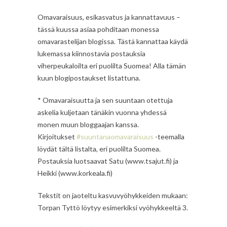
Omavaraisuus, esikasvatus ja kannattavuus –
tässä kuussa asiaa pohditaan monessa
omavarastelijan blogissa. Tästä kannattaa käydä
lukemassa kiinnostavia postauksia
viherpeukaloilta eri puolilta Suomea! Alla tämän
kuun blogipostaukset listattuna.
* Omavaraisuutta ja sen suuntaan otettuja
askelia kuljetaan tänäkin vuonna yhdessä
monen muun bloggaajan kanssa.
Kirjoitukset
#suuntanaomavaraisuus
-teemalla
löydät tältä listalta, eri puolilta Suomea.
Postauksia luotsaavat Satu (www.tsajut.fi) ja
Heikki (www.korkeala.fi)
Tekstit on jaoteltu kasvuvyöhykkeiden mukaan:
Torpan Tyttö löytyy esimerkiksi vyöhykkeeltä 3.