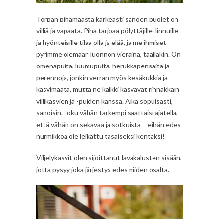
Torpan pihamaasta karkeasti sanoen puolet on
villiä ja vapaata. Piha tarjoaa pölyttäjille, linnuille
ja hyönteisille tilaa olla ja elää, ja me ihmiset
pyrimme olemaan luonnon vieraina, täälläkin. On
omenapuita, luumupuita, herukkapensaita ja
perennoja, jonkin verran myös kesäkukkia ja
kasvimaata, mutta ne kaikki kasvavat rinnakkain
villikasvien ja -puiden kanssa. Aika sopuisasti,
sanoisin. Joku vähän tarkempi saattaisi ajatella,
että vähän on sekavaa ja sotkuista – eihän edes
nurmikkoa ole leikattu tasaiseksi kentäksi!
Viljelykasvit olen sijoittanut lavakalusten sisään,
jotta pysyy joka järjestys edes niiden osalta.