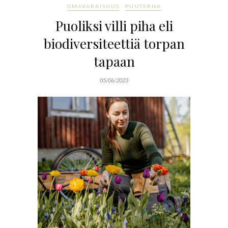
OMAVARAISUUS
PUUTARHA
Puoliksi villi piha eli
biodiversiteettiä torpan
tapaan
05/06/2023