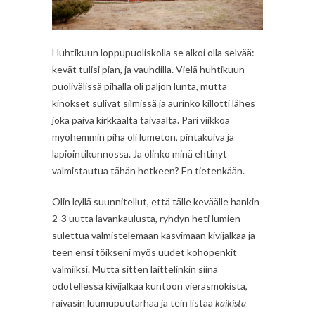
Huhtikuun loppupuoliskolla se alkoi olla selvää:
kevät tulisi pian, ja vauhdilla. Vielä huhtikuun
puolivälissä pihalla oli paljon lunta, mutta
kinokset sulivat silmissä ja aurinko killotti lähes
joka päivä kirkkaalta taivaalta. Pari viikkoa
myöhemmin piha oli lumeton, pintakuiva ja
lapiointikunnossa. Ja olinko minä ehtinyt
valmistautua tähän hetkeen? En tietenkään.
Olin kyllä suunnitellut, että tälle keväälle hankin
2-3 uutta lavankaulusta, ryhdyn heti lumien
sulettua valmistelemaan kasvimaan kivijalkaa ja
teen ensi töikseni myös uudet kohopenkit
valmiiksi. Mutta sitten laittelinkin siinä
odotellessa kivijalkaa kuntoon vierasmökistä,
raivasin luumupuutarhaa ja tein listaa
kaikista