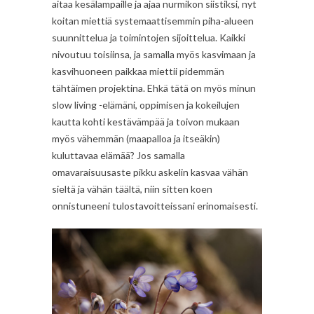
aitaa kesälampaille ja ajaa nurmikon siistiksi, nyt
koitan miettiä systemaattisemmin piha-alueen
suunnittelua ja toimintojen sijoittelua. Kaikki
nivoutuu toisiinsa, ja samalla myös kasvimaan ja
kasvihuoneen paikkaa miettii pidemmän
tähtäimen projektina. Ehkä tätä on myös minun
slow living -elämäni, oppimisen ja kokeilujen
kautta kohti kestävämpää ja toivon mukaan
myös vähemmän (maapalloa ja itseäkin)
kuluttavaa elämää? Jos samalla
omavaraisuusaste pikku askelin kasvaa vähän
sieltä ja vähän täältä, niin sitten koen
onnistuneeni tulostavoitteissani erinomaisesti.