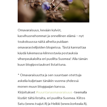
Omavaraisuus, kevään kylvöt,
kasvihuonehommat ja onnellinen elämä – nyt
toukokuussa näitä aiheita puidaan
omavarastelijoiden blogeissa. Tästä kannattaa
käydä lukemassa kiinnostavia postauksia
viherpeukaloilta eri puolilta Suomea! Alla tämän
kuun blogipostaukset listattuna.
* Omavaraisuutta ja sen suuntaan otettuja
askelia kuljetaan tänäkin vuonna yhdessä
monen muun bloggaajan kanssa.
Kirjoitukset
#suuntanaomavaraisuus
-teemalla
löydät tältä listalta, eri puolilta Suomea. Kiitos
Satu (www.tsajut.fi) ja Heikki (www.korkeala.fi),