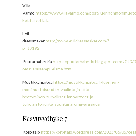
Villa
Varmo
https://www.villavarmo.com/post/luonnonmonimuoto
kotitarvetilalla
Evil
dressmaker
http://www.evildressmaker.com/?
p=17192
Puutarhahetkiä
https://puutarhahetki.blogspot.com/2023/
omavaraisempi-elama.htm
Mustikkamaitoa
https://mustikkamaitoa.fi/luonnon-
monimuotoisuuden-vaalinta-ja-siita-
hyotyminen-turvalliset-lannoitteet-ja-
tuholaistorjunta-suuntana-omavaraisuus
Kasvuvyöhyke 7
Korpitalo
https://korpitalo.wordpress.com/2023/06/05/kes