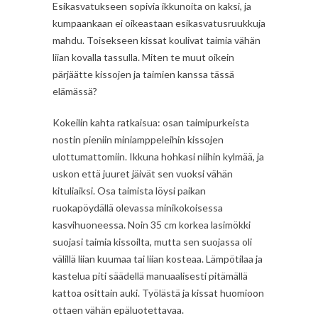
Esikasvatukseen sopivia ikkunoita on kaksi, ja
kumpaankaan ei oikeastaan esikasvatusruukkuja
mahdu. Toisekseen kissat koulivat taimia vähän
liian kovalla tassulla. Miten te muut oikein
pärjäätte kissojen ja taimien kanssa tässä
elämässä?
Kokeilin kahta ratkaisua: osan taimipurkeista
nostin pieniin miniamppeleihin kissojen
ulottumattomiin. Ikkuna hohkasi niihin kylmää, ja
uskon että juuret jäivät sen vuoksi vähän
kituliaiksi. Osa taimista löysi paikan
ruokapöydällä olevassa minikokoisessa
kasvihuoneessa. Noin 35 cm korkea lasimökki
suojasi taimia kissoilta, mutta sen suojassa oli
välillä liian kuumaa tai liian kosteaa. Lämpötilaa ja
kastelua piti säädellä manuaalisesti pitämällä
kattoa osittain auki. Työlästä ja kissat huomioon
ottaen vähän epäluotettavaa.