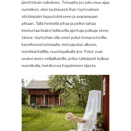
jännittävän näköinen. Toisaalta jos joku muu ajaa
nurmikon, olen luultavasti ihan tyytyväinen
siistimpään lopputulokseen ja avarampaan
pihaan. Tällä hetkellä pihaa ja pellon laitaa
kiemurtaa lisäksi leikkurilla ajettuja polkuja sinne
tänne: täytyyhän olla omat polut kompostorille,
kasvihuonetyömaalle, metsäpolun alkuun,
mönkkäritallille, nuotiopaikalle jne. Polut ovat
avuksi myös nelijalkaisille, jotka tykkäävät kulkea
nurmikolla, heinikossa hyppimisen sijasta.