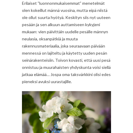
Erilaiset ”luonnonmukaisemmat” menetelmät
olen kokeillut männä vuosina, mutta eipä niistä
ole ollut suurta hyötyä. Keskityn siis nyt uuteen
pesään ja sen alkuun auttamiseen kykyjeni
mukaan: vien päivittäin uudelle pesälle männyn
neulasia, oksanpätkiä ja muuta
rakennusmateriaalia, joka seuraavaan päivään
mennessä on lajiteltu ja käytetty uuden pesän
seinärakenteisiin. Toivon kovasti, että uusi pesä
onnistuu ja muurahaisten yhdyskunta voisi siellä
jatkaa elämää… Jospa oma taksvärkkini olisi edes
pieneksi avuksi uurastajille.