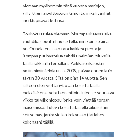
olemaan myöhemmin tänä vuonna marjojen,
villiyrttien ja polttopuun tiimoilta, mikäli vanhat
merkit pitävät kutinsa!
Toukokuu tulee olemaan joka tapauksessa aika
vauhdikas puutarhaosastolla, niin kuin se aina
on. Onnekseni saan tätä kaikkea pientä ja
isompaa puuhastelua tehdä unelmieni tiluksilla,
täällä rakkaalla torpallani. Paikka jonka ostin
omiin nimiini elokuussa 2009, päivää ennen kuin
täytin 30 vuotta. Siitä on pian 14 vuotta. Sen
jälkeen olen viettänyt osan kesistä täällä
mökkiläisenä, odottaen milloin tulee se seuraava
viikko tai viikonloppu jonka voin viettää torpan
maisemissa. Tuleva kesä taitaa olla aikuisikäni
seitsemäs, jonka vietän kokonaan (tai lähes
kokonaan) täällä.