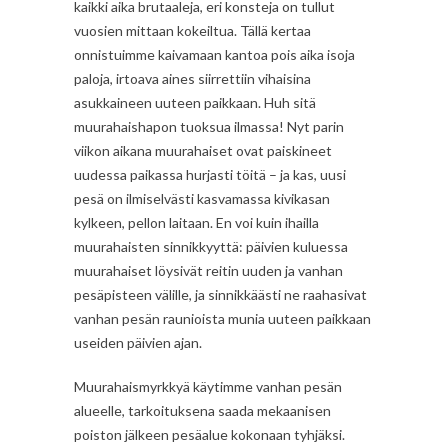
kaikki aika brutaaleja, eri konsteja on tullut
vuosien mittaan kokeiltua. Tällä kertaa
onnistuimme kaivamaan kantoa pois aika isoja
paloja, irtoava aines siirrettiin vihaisina
asukkaineen uuteen paikkaan. Huh sitä
muurahaishapon tuoksua ilmassa! Nyt parin
viikon aikana muurahaiset ovat paiskineet
uudessa paikassa hurjasti töitä – ja kas, uusi
pesä on ilmiselvästi kasvamassa kivikasan
kylkeen, pellon laitaan. En voi kuin ihailla
muurahaisten sinnikkyyttä: päivien kuluessa
muurahaiset löysivät reitin uuden ja vanhan
pesäpisteen välille, ja sinnikkäästi ne raahasivat
vanhan pesän raunioista munia uuteen paikkaan
useiden päivien ajan.
Muurahaismyrkkyä käytimme vanhan pesän
alueelle, tarkoituksena saada mekaanisen
poiston jälkeen pesäalue kokonaan tyhjäksi.