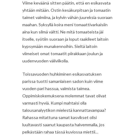
Viime keväänä sitten päätin, että en esikasvata
yhtään mitään. Ostin kesäkurpitsan ja tomaatin
taimet valmiina, ja kylvin vähän juureksia suoraan
maahan. Syksyllä koira meni tomaattivarkaisiin
aina kun silmä vältti. Ne mitä tomaateista jäi
itselle, syötiin suoraan ja loput raakileet laitoin
kypsymään munakennoihin. Sieltä laitoin
viimeiset omat tomaatit piirakkaan joulun ja
uudenvuoden väliviikolla.
Toissavuoden huhkiminen esikasvatuksen
parissa tuotti samanlaisen sadon kuin viime
vuoden pari hassua, valmista taimea.
Oppimiskokemuksena molemmat tavat olivat
varmasti hyviä. Kumpi mahtaisi olla
talousanalyytikon mielestä kannattavampaa?
Rahassa mitattuna samat kasvikset olisi
luultavasti saanut kaupasta halvemmalla, jos
pelkästään rahaa tässä kuviossa miettii…