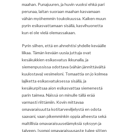
maahan. Punajuuren, ja huvin vuoksi ehkä pari
perunaa, laitan suoraan maahan kasvamaan
vähän myöhemmin toukokuussa. Kaiken muun
pyrin esikasvattamaan sisällä, kasvihuonetta
kun ei ole vielä olemassakaan.
Pyrin siihen, että en ahnehtisi yhdelle keväälle
liikaa. Tämän kevään uusia juttuja ovat
kesäkukkien esikasvatus ikkunalla, ja
siemenpussissa odottava (vähän jännittävältä
kuulostava) vesimeloni. Tomaattia on jo kolmea
lajiketta esikasvatuksessa sisällä, ja
kesäkurpitsaa aion esikasvattaa siemenestä
parin taimea. Näissä on minulle tällä erää
varmasti riittämiin. Kovin mittavaa
omavaraisuutta kotitarveviljelystä en odota
saavani, vaan pikemminkin oppia aiheesta sekä
maltillisia omavaraisuuselämyksiä syksyyn ja
talveen. Isompi omavaraisuusaste tulee sitten