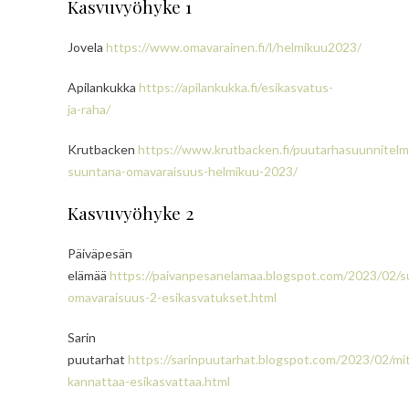
Kasvuvyöhyke 1
Jovela
https://www.omavarainen.fi/l/helmikuu2023/
Apilankukka
https://apilankukka.fi/esikasvatus-
ja-raha/
Krutbacken
https://www.krutbacken.fi/puutarhasuunnitelm
suuntana-omavaraisuus-helmikuu-2023/
Kasvuvyöhyke 2
Päiväpesän
elämää
https://paivanpesanelamaa.blogspot.com/2023/02/s
omavaraisuus-2-esikasvatukset.html
Sarin
puutarhat
https://sarinpuutarhat.blogspot.com/2023/02/mi
kannattaa-esikasvattaa.html