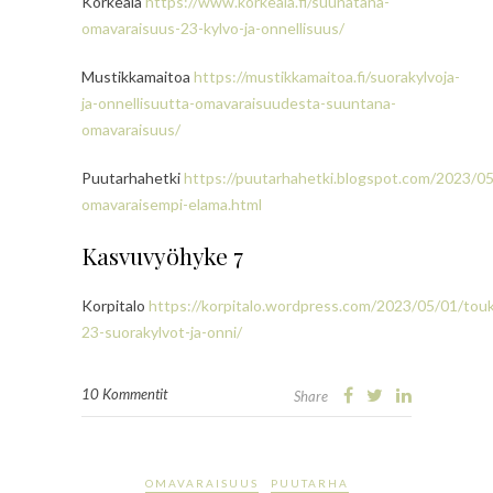
Korkeala
https://www.korkeala.fi/suunatana-
omavaraisuus-23-kylvo-ja-onnellisuus/
Mustikkamaitoa
https://mustikkamaitoa.fi/suorakylvoja-
ja-onnellisuutta-omavaraisuudesta-suuntana-
omavaraisuus/
Puutarhahetki
https://puutarhahetki.blogspot.com/2023/0
omavaraisempi-elama.html
Kasvuvyöhyke 7
Korpitalo
https://korpitalo.wordpress.com/2023/05/01/tou
23-suorakylvot-ja-onni/
10 Kommentit
Share
OMAVARAISUUS
PUUTARHA