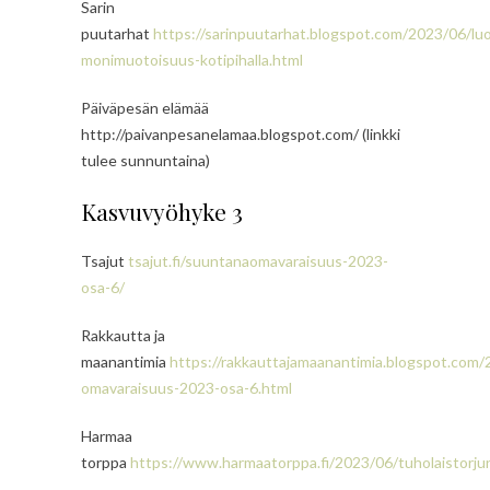
Sarin
puutarhat
https://sarinpuutarhat.blogspot.com/2023/06/lu
monimuotoisuus-kotipihalla.html
Päiväpesän elämää
http://paivanpesanelamaa.blogspot.com/ (linkki
tulee sunnuntaina)
Kasvuvyöhyke 3
Tsajut
tsajut.fi/suuntanaomavaraisuus-2023-
osa-6/
Rakkautta ja
maanantimia
https://rakkauttajamaanantimia.blogspot.com
omavaraisuus-2023-osa-6.html
Harmaa
torppa
https://www.harmaatorppa.fi/2023/06/tuholaistorju