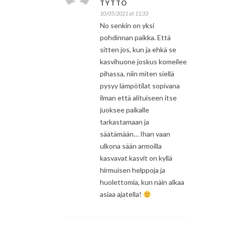
TYTTÖ
10/05/2021 at 11:33
No senkin on yksi
pohdinnan paikka. Että
sitten jos, kun ja ehkä se
kasvihuone joskus komeilee
pihassa, niin miten siellä
pysyy lämpötilat sopivana
ilman että alituiseen itse
juoksee paikalle
tarkastamaan ja
säätämään… Ihan vaan
ulkona sään armoilla
kasvavat kasvit on kyllä
hirmuisen helppoja ja
huolettomia, kun näin alkaa
asiaa ajatella!