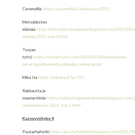
Caramellia
https://caramellia.fi/toukokuu-2021/
Metsäläisten
elämää
https://metsalaistenelamaa.blogspot.com/2021/05/
elamaa-2021-osa-3.html
Torpan
tyttö
https://torpantytto.com/2021/05/03/kasvihuone-
vai-ei-kasvihuonetta-jahkailun-ennatyksia/
Mikä Itä
https://mikaita.fi/?p=755
Rakkautta ja
maanantimia
https://rakkauttajamaanantimia.blogspot.com
omavaraisuus-2021-osa-5.html
Kasvuvyöhyke 4
Puutarhahetki
https://puutarhahetki.blogspot.com/2021/0