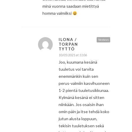
minä vuonna saadaan mietittyä
homma valmiiksi
ILONA /
Vastaus
TORPAN
TYTTÖ
10/05/2021 at 11:06
Joo, kuumana kesänä
tuuletus voi tarvita
enemmänkin kuin sen
perus-valmiin kasvihuoneen
1-2 pientä tuuletusikkunaa.
Kylmänä kesänä ei sitten
niinkään. Jos osaisin ihan
omin päin ja itse tehdä koko
jutun alusta loppuun,
tekisin tuuletuksen sekä