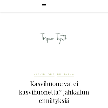
KASVIHUONE
PUUTARHA
Kasvihuone vai ei
kasvihuonetta? Jahkailun
ennätyksiä