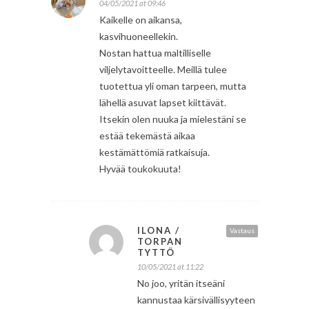
04/05/2021 at 09:46
Kaikelle on aikansa,
kasvihuoneellekin.
Nostan hattua maltilliselle
viljelytavoitteelle. Meillä tulee
tuotettua yli oman tarpeen, mutta
lähellä asuvat lapset kiittävät.
Itsekin olen nuuka ja mielestäni se
estää tekemästä aikaa
kestämättömiä ratkaisuja.
Hyvää toukokuuta!
ILONA /
Vastaus
TORPAN
TYTTÖ
10/05/2021 at 11:22
No joo, yritän itseäni
kannustaa kärsivällisyyteen