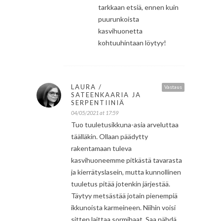
tarkkaan etsiä, ennen kuin
puurunkoista
kasvihuonetta
kohtuuhintaan löytyy!
LAURA /
Vastaus
SATEENKAARIA JA
SERPENTIINIÄ
04/05/2021 at 17:59
Tuo tuuletusikkuna-asia arveluttaa
täälläkin. Ollaan päädytty
rakentamaan tuleva
kasvihuoneemme pitkästä tavarasta
ja kierrätyslasein, mutta kunnollinen
tuuletus pitää jotenkin järjestää.
Täytyy metsästää jotain pienempiä
ikkunoista karmeineen. Niihin voisi
sitten laittaa sormihaat. Saa nähdä