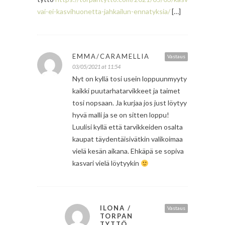
vai-ei-kasvihuonetta-jahkailun-ennatyksia/
[…]
EMMA/CARAMELLIA
Vastaus
03/05/2021 at 11:54
Nyt on kyllä tosi usein loppuunmyyty
kaikki puutarhatarvikkeet ja taimet
tosi nopsaan. Ja kurjaa jos just löytyy
hyvä malli ja se on sitten loppu!
Luulisi kyllä että tarvikkeiden osalta
kaupat täydentäisivätkin valikoimaa
vielä kesän aikana. Ehkäpä se sopiva
kasvari vielä löytyykin
ILONA /
Vastaus
TORPAN
TYTTÖ