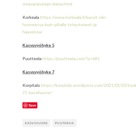
omavaraisempi-elama.html
Korkeala
https://www.korkeala.fi/kasvit-niin-
huoneessa-kuin-pihalla-toteutuneet-ja-
haaveissa/
Kasvuvyöhyke 5
Puutteela
https://puutteela.com/?p=681
Kasvuvyöhyke 7
Korpitalo
https://korpitalo.wordpress.com/2021/05/03/tou
21-kasvihuone/
Save
KASVIHUONE
PUUTARHA