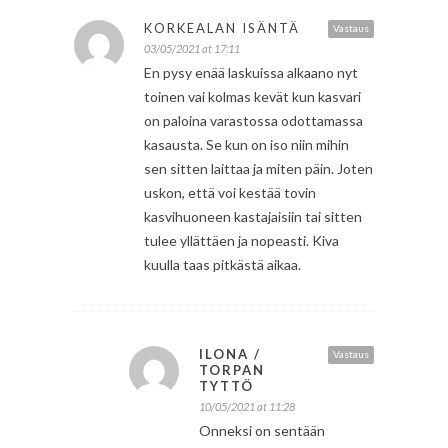
KORKEALAN ISÄNTÄ
Vastaus
03/05/2021 at 17:11
En pysy enää laskuissa alkaano nyt
toinen vai kolmas kevät kun kasvari
on paloina varastossa odottamassa
kasausta. Se kun on iso niin mihin
sen sitten laittaa ja miten päin. Joten
uskon, että voi kestää tovin
kasvihuoneen kastajaisiin tai sitten
tulee yllättäen ja nopeasti. Kiva
kuulla taas pitkästä aikaa.
ILONA /
Vastaus
TORPAN
TYTTÖ
10/05/2021 at 11:28
Onneksi on sentään