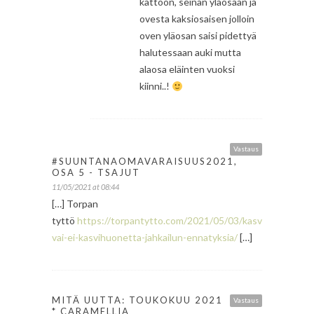
kattoon, seinän yläosaan ja
ovesta kaksiosaisen jolloin
oven yläosan saisi pidettyä
halutessaan auki mutta
alaosa eläinten vuoksi
kiinni..!
Vastaus
#SUUNTANAOMAVARAISUUS2021,
OSA 5 - TSAJUT
11/05/2021 at 08:44
[…] Torpan
tyttö
https://torpantytto.com/2021/05/03/kasvihuone-
vai-ei-kasvihuonetta-jahkailun-ennatyksia/
[…]
MITÄ UUTTA: TOUKOKUU 2021
Vastaus
* CARAMELLIA