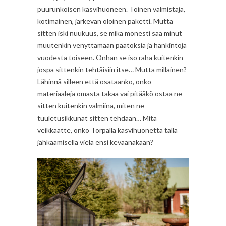
puurunkoisen kasvihuoneen. Toinen valmistaja,
kotimainen, järkevän oloinen paketti. Mutta
sitten iski nuukuus, se mikä monesti saa minut
muutenkin venyttämään päätöksiä ja hankintoja
vuodesta toiseen. Onhan se iso raha kuitenkin –
jospa sittenkin tehtäisiin itse… Mutta millainen?
Lähinnä silleen että osataanko, onko
materiaaleja omasta takaa vai pitääkö ostaa ne
sitten kuitenkin valmiina, miten ne
tuuletusikkunat sitten tehdään… Mitä
veikkaatte, onko Torpalla kasvihuonetta tällä
jahkaamisella vielä ensi keväänäkään?