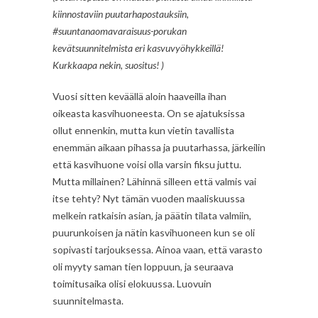
kiinnostaviin puutarhapostauksiin,
#suuntanaomavaraisuus-porukan
kevätsuunnitelmista eri kasvuvyöhykkeillä!
Kurkkaapa nekin, suositus! )
Vuosi sitten keväällä aloin haaveilla ihan
oikeasta kasvihuoneesta. On se ajatuksissa
ollut ennenkin, mutta kun vietin tavallista
enemmän aikaan pihassa ja puutarhassa, järkeilin
että kasvihuone voisi olla varsin fiksu juttu.
Mutta millainen? Lähinnä silleen että valmis vai
itse tehty? Nyt tämän vuoden maaliskuussa
melkein ratkaisin asian, ja päätin tilata valmiin,
puurunkoisen ja nätin kasvihuoneen kun se oli
sopivasti tarjouksessa. Ainoa vaan, että varasto
oli myyty saman tien loppuun, ja seuraava
toimitusaika olisi elokuussa. Luovuin
suunnitelmasta.