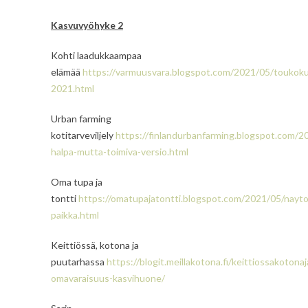
Kasvuvyöhyke 2
Kohti laadukkaampaa
elämää
https://varmuusvara.blogspot.com/2021/05/toukok
2021.html
Urban farming
kotitarveviljely
https://finlandurbanfarming.blogspot.com/2
halpa-mutta-toimiva-versio.html
Oma tupa ja
tontti
https://omatupajatontti.blogspot.com/2021/05/nayt
paikka.html
Keittiössä, kotona ja
puutarhassa
https://blogit.meillakotona.fi/keittiossakoton
omavaraisuus-kasvihuone/