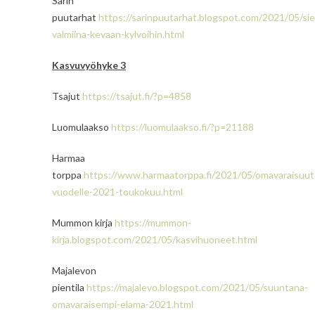
Sarin
puutarhat
https://sarinpuutarhat.blogspot.com/2021/05/si
valmiina-kevaan-kylvoihin.html
Kasvuvyöhyke 3
Tsajut
https://tsajut.fi/?p=4858
Luomulaakso
https://luomulaakso.fi/?p=21188
Harmaa
torppa
https://www.harmaatorppa.fi/2021/05/omavaraisuut
vuodelle-2021-toukokuu.html
Mummon kirja
https://mummon-
kirja.blogspot.com/2021/05/kasvihuoneet.html
Majalevon
pientila
https://majalevo.blogspot.com/2021/05/suuntana-
omavaraisempi-elama-2021.html