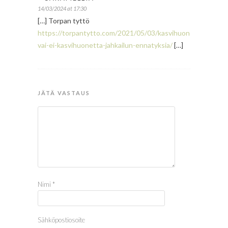
14/03/2024 at 17:30
[…] Torpan tyttö
https://torpantytto.com/2021/05/03/kasvihuone-
vai-ei-kasvihuonetta-jahkailun-ennatyksia/
[…]
JÄTÄ VASTAUS
Nimi
*
Sähköpostiosoite