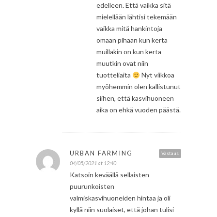
edelleen. Että vaikka sitä
mielellään lähtisi tekemään
vaikka mitä hankintoja
omaan pihaan kun kerta
muillakin on kun kerta
muutkin ovat niin
tuotteliaita
Nyt viikkoa
myöhemmin olen kallistunut
siihen, että kasvihuoneen
aika on ehkä vuoden päästä.
URBAN FARMING
Vastaus
04/05/2021 at 12:40
Katsoin keväällä sellaisten
puurunkoisten
valmiskasvihuoneiden hintaa ja oli
kyllä niin suolaiset, että johan tulisi