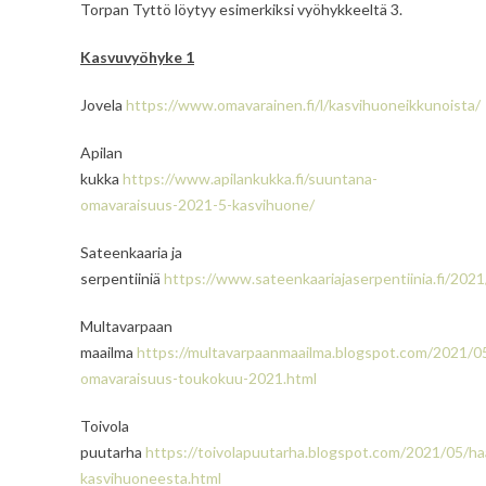
Torpan Tyttö löytyy esimerkiksi vyöhykkeeltä 3.
Kasvuvyöhyke 1
Jovela
https://www.omavarainen.fi/l/kasvihuoneikkunoista/
Apilan
kukka
https://www.apilankukka.fi/suuntana-
omavaraisuus-2021-5-kasvihuone/
Sateenkaaria ja
serpentiiniä
https://www.sateenkaariajaserpentiinia.fi/202
Multavarpaan
maailma
https://multavarpaanmaailma.blogspot.com/2021/0
omavaraisuus-toukokuu-2021.html
Toivola
puutarha
https://toivolapuutarha.blogspot.com/2021/05/ha
kasvihuoneesta.html