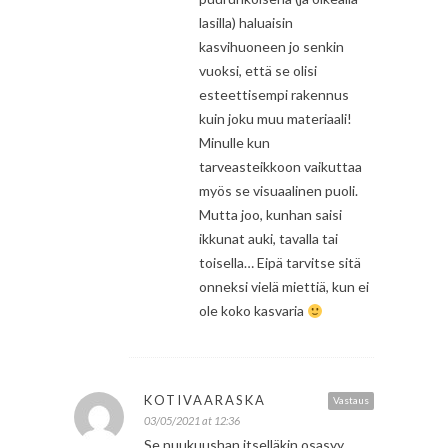
lasilla) haluaisin
kasvihuoneen jo senkin
vuoksi, että se olisi
esteettisempi rakennus
kuin joku muu materiaali!
Minulle kun
tarveasteikkoon vaikuttaa
myös se visuaalinen puoli.
Mutta joo, kunhan saisi
ikkunat auki, tavalla tai
toisella… Eipä tarvitse sitä
onneksi vielä miettiä, kun ei
ole koko kasvaria
KOTIVAARASKA
Vastaus
03/05/2021 at 12:36
Se nuukuushan itselläkin osasyy,