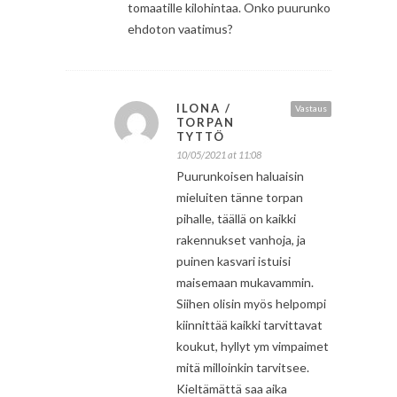
tomaatille kilohintaa. Onko puurunko
ehdoton vaatimus?
ILONA /
Vastaus
TORPAN
TYTTÖ
10/05/2021 at 11:08
Puurunkoisen haluaisin
mieluiten tänne torpan
pihalle, täällä on kaikki
rakennukset vanhoja, ja
puinen kasvari istuisi
maisemaan mukavammin.
Siihen olisin myös helpompi
kiinnittää kaikki tarvittavat
koukut, hyllyt ym vimpaimet
mitä milloinkin tarvitsee.
Kieltämättä saa aika