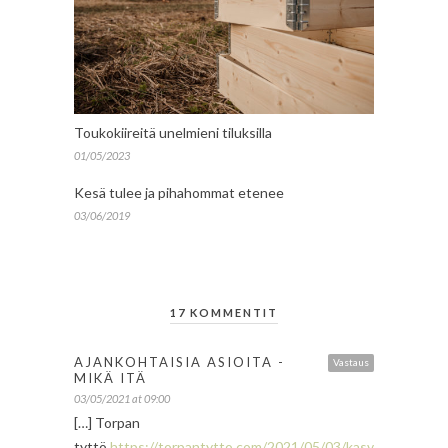
Toukokiireitä unelmieni tiluksilla
01/05/2023
Kesä tulee ja pihahommat etenee
03/06/2019
17 KOMMENTIT
AJANKOHTAISIA ASIOITA -
Vastaus
MIKÄ ITÄ
03/05/2021 at 09:00
[…] Torpan
tyttö
https://torpantytto.com/2021/05/03/kasvihuone-