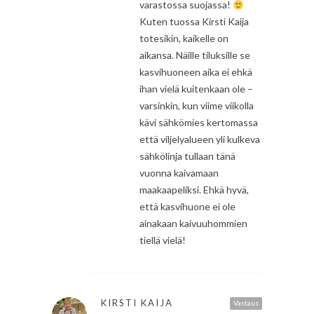
varastossa suojassa!
Kuten tuossa Kirsti Kaija
totesikin, kaikelle on
aikansa. Näille tiluksille se
kasvihuoneen aika ei ehkä
ihan vielä kuitenkaan ole –
varsinkin, kun viime viikolla
kävi sähkömies kertomassa
että viljelyalueen yli kulkeva
sähkölinja tullaan tänä
vuonna kaivamaan
maakaapeliksi. Ehkä hyvä,
että kasvihuone ei ole
ainakaan kaivuuhommien
tiellä vielä!
KIRSTI KAIJA
Vastaus