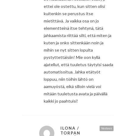
ettei ole ostettu, kun sitten olisi
kuitenkin se perustus itse
mietittävä. Ja vaikka osa on jo
elementteinä itse tehtynä, tätä
jahkaamista riittää silti, että miten ja
kuten ja onko sittenkään noin ja
mihin se nyt sitten lopulta
pystyttettäisiin! Mie oon kyllä
ajatellut, että tuuletus täytyisi saada
automatisoitua. Jahka etätyöt
loppuu, niin töihin lähtö on
aamuyöstä, eikä silloin vielä voi
mitään tuuletusta avata ja päivällä
kaikki jo paahtuisi!
ILONA /
Vastaus
TORPAN