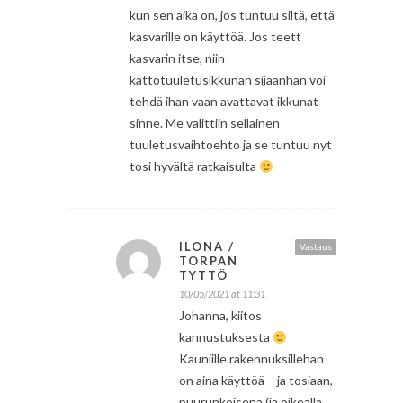
kun sen aika on, jos tuntuu siltä, että
kasvarille on käyttöä. Jos teett
kasvarin itse, niin
kattotuuletusikkunan sijaanhan voi
tehdä ihan vaan avattavat ikkunat
sinne. Me valittiin sellainen
tuuletusvaihtoehto ja se tuntuu nyt
tosi hyvältä ratkaisulta
ILONA /
Vastaus
TORPAN
TYTTÖ
10/05/2021 at 11:31
Johanna, kiitos
kannustuksesta
Kauniille rakennuksillehan
on aina käyttöä – ja tosiaan,
puurunkoisena (ja oikealla