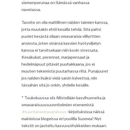
siemenperunaa on itämässä vanhassa
navetassa.
Tavoite on olla maltillinen näiden taimien kanssa,
jotta muutakin ehtii kesällä tehdä. Sitä paitsi
puolet kesästä ollaan omavaraisia villiyrttien
ansiosta, joten sinänsä kasvien hyötyviljelyn
kanssa ei tarvitsekaan niin kovin stressata.
Kesäkukat, perennat, marjapensaat ja
hedelmäpuut pitävät puuhakkaana, jos ei
muuten tekemistä puutarhassa riitä. Punajuuret
jos näiden lisäksi vielä saisin kylvettyä, niin
tässähän sitä jo onkin, yhdelle kesälle.
* Toukokuussa siis fiilistellään kasvihuoneita ja
omavaraisuussuunnitelmien etenemistä
#suuntanaomavaraisuus
-kirjoituksissa näissä
mainioissa blogeissa eri puolilla Suomea! Nyt
tekstit on jaoteltu kasvuvyöhykkeiden mukaan: