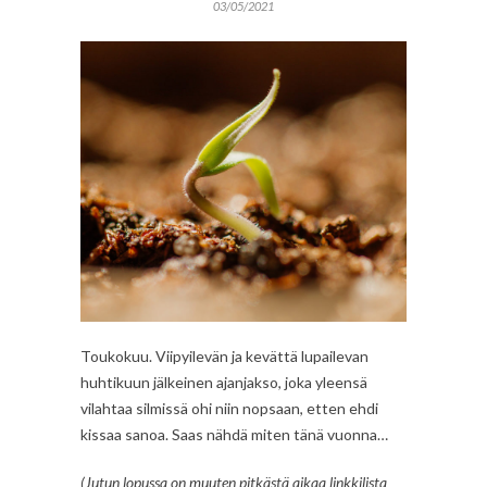
03/05/2021
Toukokuu. Viipyilevän ja kevättä lupailevan
huhtikuun jälkeinen ajanjakso, joka yleensä
vilahtaa silmissä ohi niin nopsaan, etten ehdi
kissaa sanoa. Saas nähdä miten tänä vuonna…
(Jutun lopussa on muuten pitkästä aikaa linkkilista