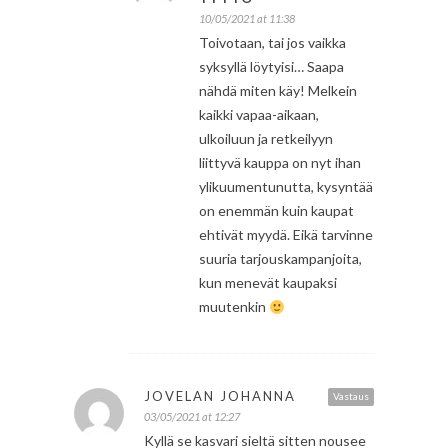
10/05/2021 at 11:38
Toivotaan, tai jos vaikka
syksyllä löytyisi… Saapa
nähdä miten käy! Melkein
kaikki vapaa-aikaan,
ulkoiluun ja retkeilyyn
liittyvä kauppa on nyt ihan
ylikuumentunutta, kysyntää
on enemmän kuin kaupat
ehtivät myydä. Eikä tarvinne
suuria tarjouskampanjoita,
kun menevät kaupaksi
muutenkin
JOVELAN JOHANNA
Vastaus
03/05/2021 at 12:27
Kyllä se kasvari sieltä sitten nousee