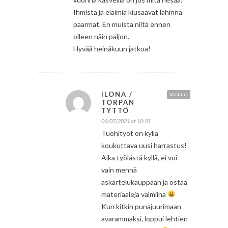
Ihmistä ja eläimiä kiusaavat lähinnä
paarmat. En muista niitä ennen
olleen näin paljon.
Hyvää heinäkuun jatkoa!
ILONA /
Vastaus
TORPAN
TYTTÖ
06/07/2021 at 10:18
Tuohityöt on kyllä
koukuttava uusi harrastus!
Aika työlästä kyllä, ei voi
vain mennä
askartelukauppaan ja ostaa
materiaaleja valmiina
Kun kitkin punajuurimaan
avarammaksi, loppui lehtien