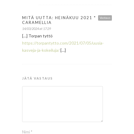
MITÄ UUTTA: HEINÄKUU 2021 *
Vastaus
CARAMELLIA
14/03/2024 at 17:29
[…] Torpan tyttö
https://torpantytto.com/2021/07/05/uusia-
kasveja-ja-kokeiluja/
[…]
JÄTÄ VASTAUS
Nimi
*