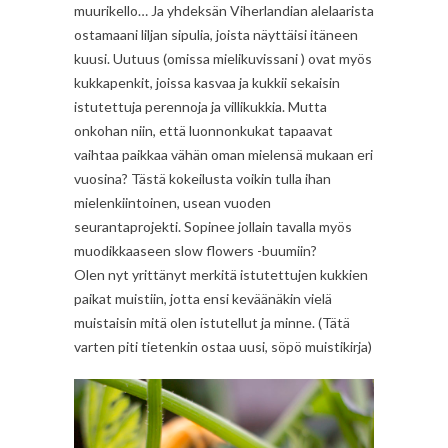
muurikello… Ja yhdeksän Viherlandian alelaarista
ostamaani liljan sipulia, joista näyttäisi itäneen
kuusi. Uutuus (omissa mielikuvissani ) ovat myös
kukkapenkit, joissa kasvaa ja kukkii sekaisin
istutettuja perennoja ja villikukkia. Mutta
onkohan niin, että luonnonkukat tapaavat
vaihtaa paikkaa vähän oman mielensä mukaan eri
vuosina? Tästä kokeilusta voikin tulla ihan
mielenkiintoinen, usean vuoden
seurantaprojekti. Sopinee jollain tavalla myös
muodikkaaseen slow flowers -buumiin?
Olen nyt yrittänyt merkitä istutettujen kukkien
paikat muistiin, jotta ensi keväänäkin vielä
muistaisin mitä olen istutellut ja minne. (Tätä
varten piti tietenkin ostaa uusi, söpö muistikirja)