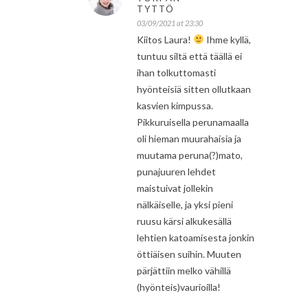
TYTTÖ
03/09/2021 at 23:30
Kiitos Laura!
Ihme kyllä,
tuntuu siltä että täällä ei
ihan tolkuttomasti
hyönteisiä sitten ollutkaan
kasvien kimpussa.
Pikkuruisella perunamaalla
oli hieman muurahaisia ja
muutama peruna(?)mato,
punajuuren lehdet
maistuivat jollekin
nälkäiselle, ja yksi pieni
ruusu kärsi alkukesällä
lehtien katoamisesta jonkin
öttiäisen suihin. Muuten
pärjättiin melko vähillä
(hyönteis)vaurioilla!