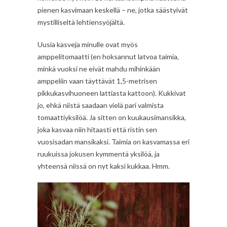
pienen kasvimaan keskellä – ne, jotka säästyivät
mystilliseltä lehtiensyöjältä.
Uusia kasveja minulle ovat myös
amppelitomaatti (en hoksannut latvoa taimia,
minkä vuoksi ne eivät mahdu mihinkään
amppeliin vaan täyttävät 1,5-metrisen
pikkukasvihuoneen lattiasta kattoon). Kukkivat
jo, ehkä niistä saadaan vielä pari valmista
tomaattiyksilöä. Ja sitten on kuukausimansikka,
joka kasvaa niin hitaasti että ristin sen
vuosisadan mansikaksi. Taimia on kasvamassa eri
ruukuissa jokusen kymmentä yksilöä, ja
yhteensä niissä on nyt kaksi kukkaa. Hmm.