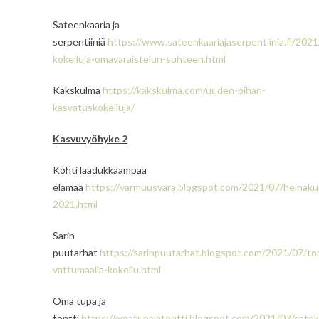
Sateenkaaria ja
serpentiiniä
https://www.sateenkaariajaserpentiinia.fi/2021
kokeiluja-omavaraistelun-suhteen.html
Kakskulma
https://kakskulma.com/uuden-pihan-
kasvatuskokeiluja/
Kasvuvyöhyke 2
Kohti laadukkaampaa
elämää
https://varmuusvara.blogspot.com/2021/07/heinaku
2021.html
Sarin
puutarhat
https://sarinpuutarhat.blogspot.com/2021/07/to
vattumaalla-kokeilu.html
Oma tupa ja
tontti
https://omatupajatontti.blogspot.com/2021/07/satok