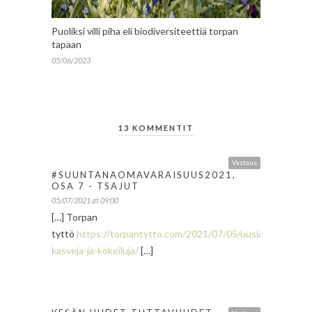
Puoliksi villi piha eli biodiversiteettiä torpan
tapaan
05/06/2023
13 KOMMENTIT
Vastaus
#SUUNTANAOMAVARAISUUS2021,
OSA 7 - TSAJUT
05/07/2021 at 09:00
[…] Torpan
tyttö
https://torpantytto.com/2021/07/05/uusia-
kasveja-ja-kokeiluja/
[…]