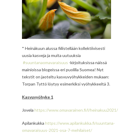
* Heinäkuun alussa fiilistellään kollektiivisesti
uusia kasveja ja muita uutuuksia
#suuntanaomavaraisuus
-kirjoituksissa näissä
mainioissa blogeissa eri puolilla Suomea! Nyt
tekstit on jaoteltu kasvuvyöhykkeiden mukaan:
Torpan Tyttö löytyy esimerkiksi vyöhykkeeltä 3.
Kasvuvyöhyke 1
Jovela
https://www.omavarainen.fi/l/heinakuu2021/
Apilankukka
https://www.apilankukka.fi/suuntana-
omavaraisuus-2021-osa-7-mehilaiset/