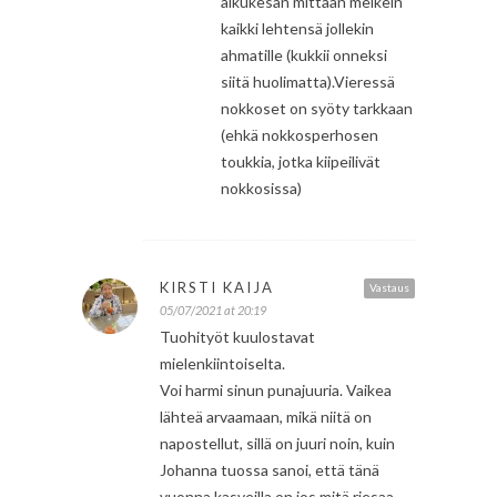
alkukesän mittaan melkein
kaikki lehtensä jollekin
ahmatille (kukkii onneksi
siitä huolimatta).Vieressä
nokkoset on syöty tarkkaan
(ehkä nokkosperhosen
toukkia, jotka kiipeilivät
nokkosissa)
KIRSTI KAIJA
Vastaus
05/07/2021 at 20:19
Tuohityöt kuulostavat
mielenkiintoiselta.
Voi harmi sinun punajuuria. Vaikea
lähteä arvaamaan, mikä niitä on
napostellut, sillä on juuri noin, kuin
Johanna tuossa sanoi, että tänä
vuonna kasveilla on jos mitä riesaa.