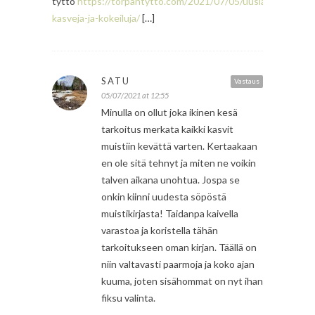
tyttö
https://torpantytto.com/2021/07/05/uusia-
kasveja-ja-kokeiluja/
[…]
SATU
Vastaus
05/07/2021 at 12:55
Minulla on ollut joka ikinen kesä
tarkoitus merkata kaikki kasvit
muistiin kevättä varten. Kertaakaan
en ole sitä tehnyt ja miten ne voikin
talven aikana unohtua. Jospa se
onkin kiinni uudesta söpöstä
muistikirjasta! Taidanpa kaivella
varastoa ja koristella tähän
tarkoitukseen oman kirjan. Täällä on
niin valtavasti paarmoja ja koko ajan
kuuma, joten sisähommat on nyt ihan
fiksu valinta.