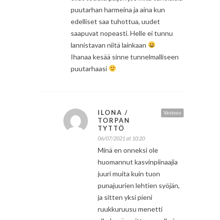
puutarhan harmeina ja aina kun
edelliset saa tuhottua, uudet
saapuvat nopeasti. Helle ei tunnu
lannistavan niitä lainkaan
Ihanaa kesää sinne tunnelmalliseen
puutarhaasi
ILONA /
Vastaus
TORPAN
TYTTÖ
06/07/2021 at 10:20
Minä en onneksi ole
huomannut kasvinpiinaajia
juuri muita kuin tuon
punajuurien lehtien syöjän,
ja sitten yksi pieni
ruukkuruusu menetti