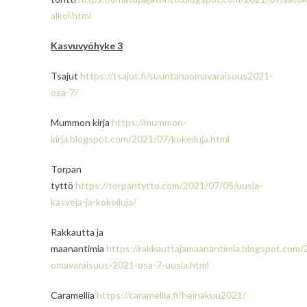
alkoi.html
Kasvuvyöhyke 3
Tsajut
https://tsajut.fi/suuntanaomavaraisuus2021-
osa-7/
Mummon kirja
https://mummon-
kirja.blogspot.com/2021/07/kokeiluja.html
Torpan
tyttö
https://torpantytto.com/2021/07/05/uusia-
kasveja-ja-kokeiluja/
Rakkautta ja
maanantimia
https://rakkauttajamaanantimia.blogspot.com
omavaraisuus-2021-osa-7-uusia.html
Caramellia
https://caramellia.fi/heinakuu2021/