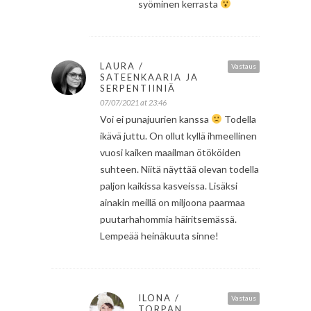
syöminen kerrasta
LAURA /
Vastaus
SATEENKAARIA JA
SERPENTIINIÄ
07/07/2021 at 23:46
Voi ei punajuurien kanssa
Todella
ikävä juttu. On ollut kyllä ihmeellinen
vuosi kaiken maailman ötököiden
suhteen. Niitä näyttää olevan todella
paljon kaikissa kasveissa. Lisäksi
ainakin meillä on miljoona paarmaa
puutarhahommia häiritsemässä.
Lempeää heinäkuuta sinne!
ILONA /
Vastaus
TORPAN