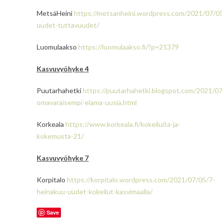
MetsäHeini
https://metsanheini.wordpress.com/2021/07/0
uudet-tuttavuudet/
Luomulaakso
https://luomulaakso.fi/?p=21379
Kasvuvyöhyke 4
Puutarhahetki
https://puutarhahetki.blogspot.com/2021/0
omavaraisempi-elama-uusia.html
Korkeala
https://www.korkeala.fi/kokeiluita-ja-
kokemusta-21/
Kasvuvyöhyke 7
Korpitalo
https://korpitalo.wordpress.com/2021/07/05/7-
heinakuu-uudet-kokeilut-kasvimaalla/
Save