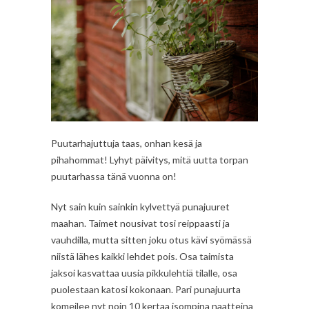
Puutarhajuttuja taas, onhan kesä ja
pihahommat! Lyhyt päivitys, mitä uutta torpan
puutarhassa tänä vuonna on!
Nyt sain kuin sainkin kylvettyä punajuuret
maahan. Taimet nousivat tosi reippaasti ja
vauhdilla, mutta sitten joku otus kävi syömässä
niistä lähes kaikki lehdet pois. Osa taimista
jaksoi kasvattaa uusia pikkulehtiä tilalle, osa
puolestaan katosi kokonaan. Pari punajuurta
komeilee nyt noin 10 kertaa isompina naatteina