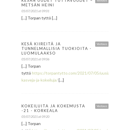
KESÄN UUDET TUTTAVUUDET –
Vastaus
METSÄN HEINI
05/07/2021 at 09:01
[…] Torpan tyttö […]
KESÄ KIIREITÄ JA
Vastaus
TUNNELMALLISIA TUOKIOITA -
LUOMULAAKSO
05/07/2021 at 09:06
[…] Torpan
tyttö
https://torpantytto.com/2021/07/05/uusia-
kasveja-ja-kokeiluja/
[…]
KOKEILUITA JA KOKEMUSTA
Vastaus
-21 - KORKEALA
05/07/2021 at 09:20
[…] Torpan