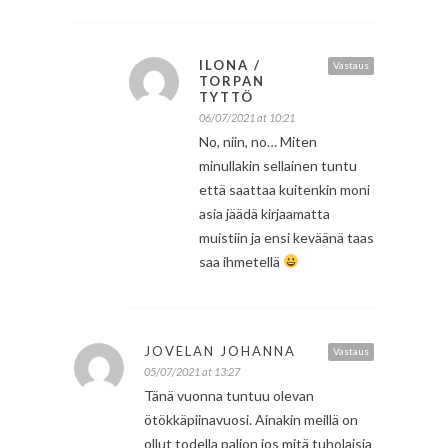
ILONA /
Vastaus
TORPAN
TYTTÖ
06/07/2021 at 10:21
No, niin, no… Miten
minullakin sellainen tuntu
että saattaa kuitenkin moni
asia jäädä kirjaamatta
muistiin ja ensi keväänä taas
saa ihmetellä
JOVELAN JOHANNA
Vastaus
05/07/2021 at 13:27
Tänä vuonna tuntuu olevan
ötökkäpiinavuosi. Ainakin meillä on
ollut todella paljon jos mitä tuholaisia