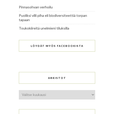
Pinnasohvan verhoilu
Puoliksi villi piha eli biodiversiteettiä torpan
tapaan
Toukokiireitä unelmieni tiluksilla
LÖYDÄT MYÖS FACEBOOKISTA
ARKISTOT
Arkistot