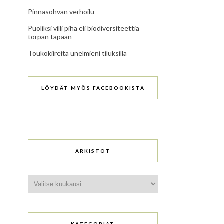
Pinnasohvan verhoilu
Puoliksi villi piha eli biodiversiteettiä
torpan tapaan
Toukokiireitä unelmieni tiluksilla
LÖYDÄT MYÖS FACEBOOKISTA
ARKISTOT
Arkistot