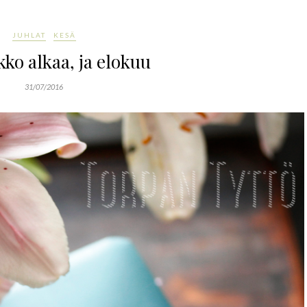
JUHLAT
KESÄ
kko alkaa, ja elokuu
31/07/2016