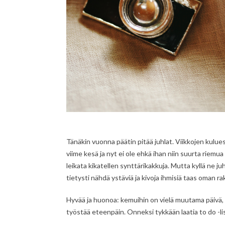
Tänäkin vuonna päätin pitää juhlat. Viikkojen kulues
viime kesä ja nyt ei ole ehkä ihan niin suurta riemua 
leikata kikatellen synttärikakkuja. Mutta kyllä ne ju
tietysti nähdä ystäviä ja kivoja ihmisiä taas oman ra
Hyvää ja huonoa: kemuihin on vielä muutama päivä, m
työstää eteenpäin. Onneksi tykkään laatia to do -listo