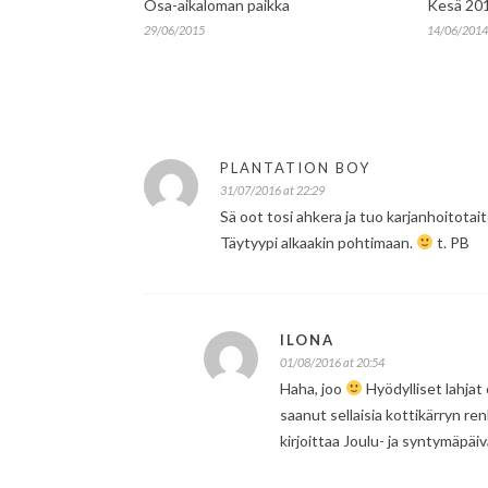
Osa-aikaloman paikka
Kesä 20
29/06/2015
14/06/2014
PLANTATION BOY
31/07/2016 at 22:29
Sä oot tosi ahkera ja tuo karjanhoitotait
Täytyypi alkaakin pohtimaan.
t. PB
ILONA
01/08/2016 at 20:54
Haha, joo
Hyödylliset lahjat
saanut sellaisia kottikärryn r
kirjoittaa Joulu- ja syntymäpäi