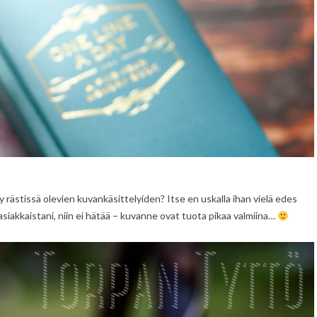
äy rästissä olevien kuvankäsittelyiden? Itse en uskalla ihan vielä edes
 asiakkaistani, niin ei hätää – kuvanne ovat tuota pikaa valmiina…