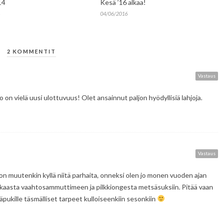
14
Kesä ’16 alkaa!
04/06/2016
2 KOMMENTIT
Vastaus
o on vielä uusi ulottuvuus! Olet ansainnut paljon hyödyllisiä lahjoja.
Vastaus
 on muutenkin kyllä niitä parhaita, onneksi olen jo monen vuoden ajan
enkaasta vaahtosammuttimeen ja pilkkiongesta metsäsuksiin. Pitää vaan
väpukille täsmälliset tarpeet kulloiseenkiin sesonkiin