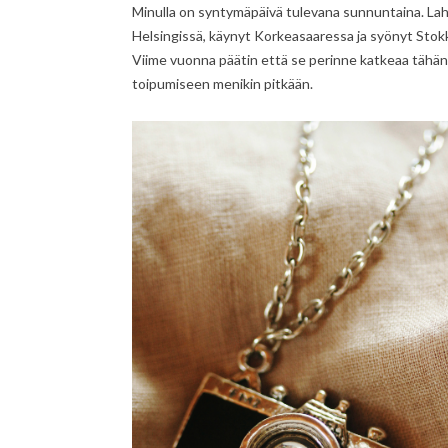
Minulla on syntymäpäivä tulevana sunnuntaina. Lahj
Helsingissä, käynyt Korkeasaaressa ja syönyt Stokk
Viime vuonna päätin että se perinne katkeaa tähän pai
toipumiseen menikin pitkään.