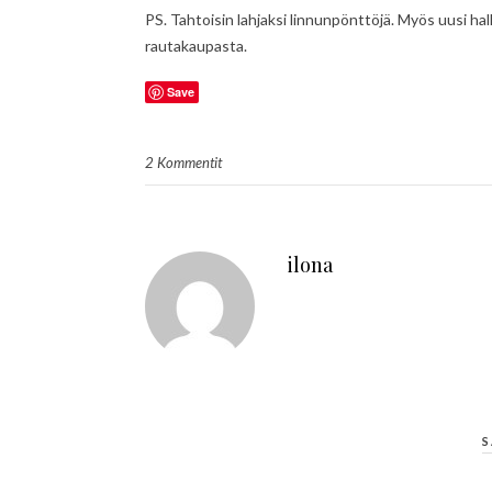
PS. Tahtoisin lahjaksi linnunpönttöjä. Myös uusi ha
rautakaupasta.
Save
2 Kommentit
ilona
S