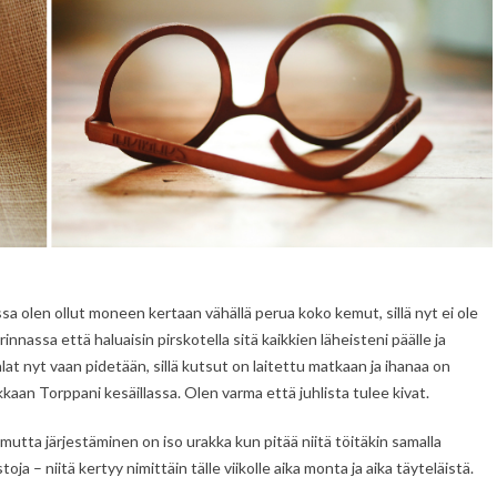
sa olen ollut moneen kertaan vähällä perua koko kemut, sillä nyt ei ole
rinnassa että haluaisin pirskotella sitä kaikkien läheisteni päälle ja
hlat nyt vaan pidetään, sillä kutsut on laitettu matkaan ja ihanaa on
kkaan Torppani kesäillassa. Olen varma että juhlista tulee kivat.
utta järjestäminen on iso urakka kun pitää niitä töitäkin samalla
ja – niitä kertyy nimittäin tälle viikolle aika monta ja aika täyteläistä.