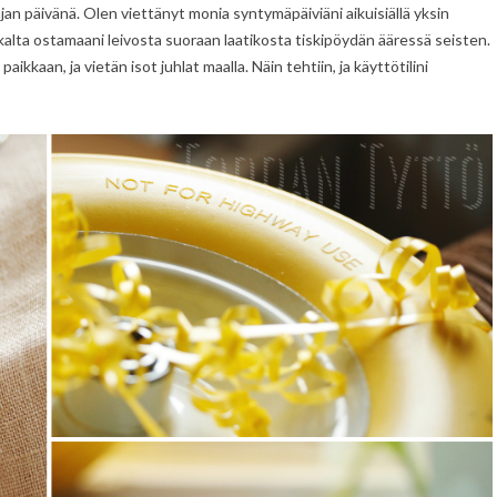
an päivänä. Olen viettänyt monia syntymäpäiviäni aikuisiällä yksin
alta ostamaani leivosta suoraan laatikosta tiskipöydän ääressä seisten.
kkaan, ja vietän isot juhlat maalla. Näin tehtiin, ja käyttötilini