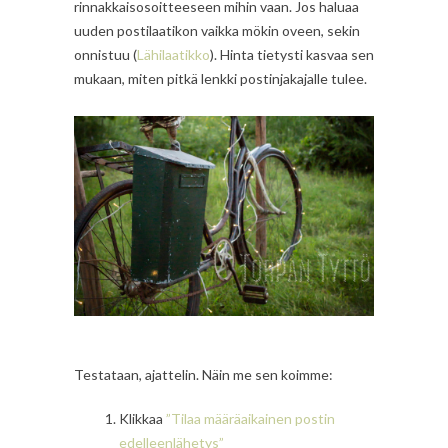
rinnakkaisosoitteeseen mihin vaan. Jos haluaa
uuden postilaatikon vaikka mökin oveen, sekin
onnistuu (
Lähilaatikko
). Hinta tietysti kasvaa sen
mukaan, miten pitkä lenkki postinjakajalle tulee.
Testataan, ajattelin. Näin me sen koimme:
Klikkaa
”Tilaa määräaikainen postin
edelleenlähetys”