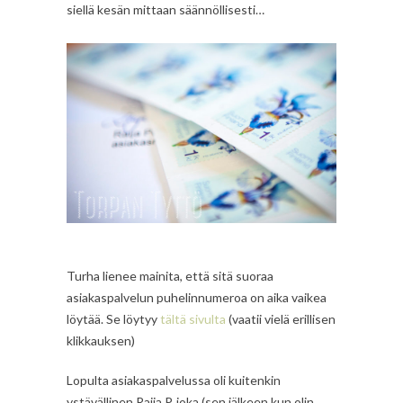
siellä kesän mittaan säännöllisesti…
Turha lienee mainita, että sitä suoraa
asiakaspalvelun puhelinnumeroa on aika vaikea
löytää. Se löytyy
tältä sivulta
(vaatii vielä erillisen
klikkauksen)
Lopulta asiakaspalvelussa oli kuitenkin
ystävällinen Raija P, joka (sen jälkeen kun olin