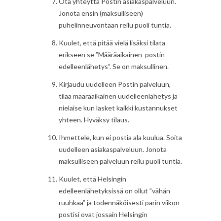
Ota yhteyttä Postin asiakaspalveluun.
Jonota ensin (maksulliseen)
puhelinneuvontaan reilu puoli tuntia.
Kuulet, että pitää vielä lisäksi tilata
erikseen se ”Määräaikainen postin
edelleenlähetys”. Se on maksullinen.
Kirjaudu uudelleen Postin palveluun,
tilaa määräaikainen uudelleenlähetys ja
nielaise kun lasket kaikki kustannukset
yhteen. Hyväksy tilaus.
Ihmettele, kun ei postia ala kuulua. Soita
uudelleen asiakaspalveluun. Jonota
maksulliseen palveluun reilu puoli tuntia.
Kuulet, että Helsingin
edelleenlähetyksissä on ollut ”vähän
ruuhkaa” ja todennäköisesti parin viikon
postisi ovat jossain Helsingin