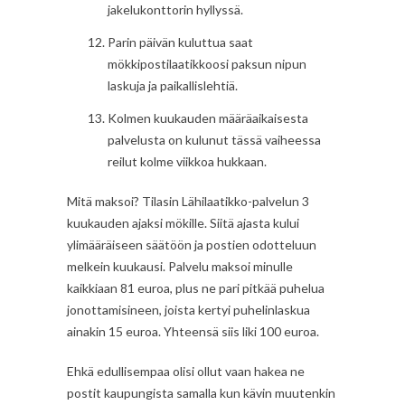
jakelukonttorin hyllyssä.
Parin päivän kuluttua saat
mökkipostilaatikkoosi paksun nipun
laskuja ja paikallislehtiä.
Kolmen kuukauden määräaikaisesta
palvelusta on kulunut tässä vaiheessa
reilut kolme viikkoa hukkaan.
Mitä maksoi? Tilasin Lähilaatikko-palvelun 3
kuukauden ajaksi mökille. Siitä ajasta kului
ylimääräiseen säätöön ja postien odotteluun
melkein kuukausi. Palvelu maksoi minulle
kaikkiaan 81 euroa, plus ne pari pitkää puhelua
jonottamisineen, joista kertyi puhelinlaskua
ainakin 15 euroa. Yhteensä siis liki 100 euroa.
Ehkä edullisempaa olisi ollut vaan hakea ne
postit kaupungista samalla kun kävin muutenkin