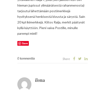
hieman jupissut ylimääräisestä rahanmenosta)
tarjoutui lähettämään postimerkkejä
hyvityksenä henkisestä kivusta ja särystä. Sain
20 kpl ikimerkkejä. Kiitos Raija, merkit päätyvät
kyllä käyttöön. Pieni vaiva Postille, minulle
parempi mieli!
Save
0 kommenttia
Share
ilona