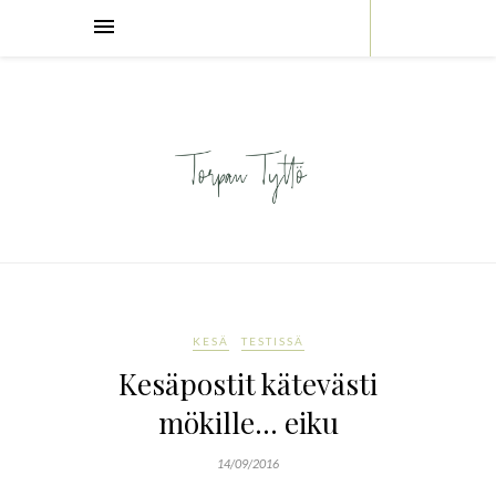
KESÄ
TESTISSÄ
Kesäpostit kätevästi
mökille… eiku
14/09/2016