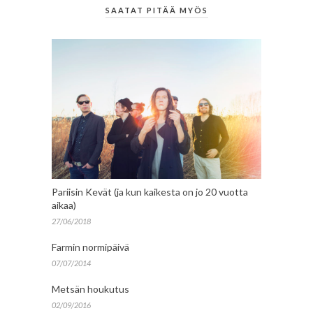
SAATAT PITÄÄ MYÖS
Pariisin Kevät (ja kun kaikesta on jo 20 vuotta
aikaa)
27/06/2018
Farmin normipäivä
07/07/2014
Metsän houkutus
02/09/2016