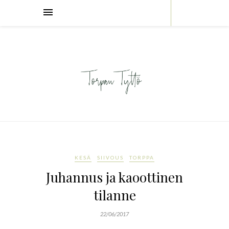
KESÄ
SIIVOUS
TORPPA
Juhannus ja kaoottinen
tilanne
22/06/2017