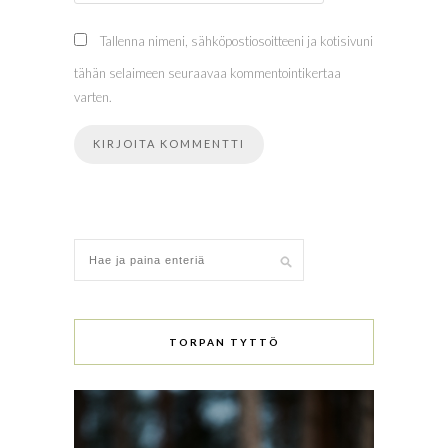
Tallenna nimeni, sähköpostiosoitteeni ja kotisivuni
tähän selaimeen seuraavaa kommentointikertaa
varten.
TORPAN TYTTÖ