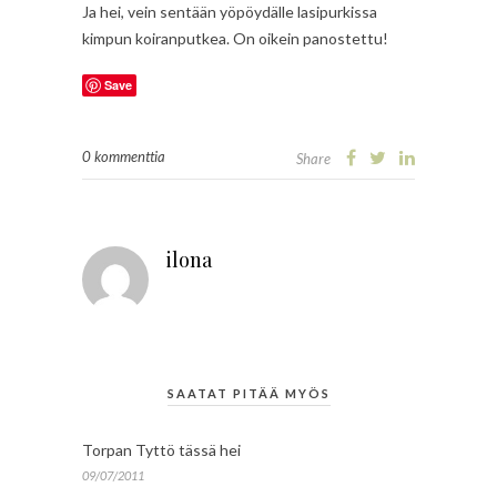
Ja hei, vein sentään yöpöydälle lasipurkissa
kimpun koiranputkea. On oikein panostettu!
Save
0 kommenttia
Share
ilona
SAATAT PITÄÄ MYÖS
Torpan Tyttö tässä hei
09/07/2011