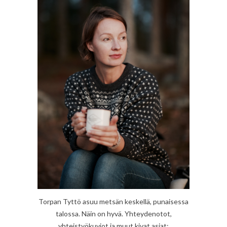
Torpan Tyttö asuu metsän keskellä, punaisessa
talossa. Näin on hyvä. Yhteydenotot,
yhteistyökuviot ja muut kivat asiat: