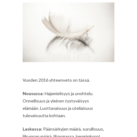
Vuoden 2016 yhteenveto on tässä.
Nousussa:
Hajamielisyys ja unohtelu.
Onnellisuus ja yleinen tyytyväisyys
elämään. Luottavaisuus ja uteliaisuus
tulevaisuutta kohtaan.
Laskussa:
Päänsärkyjen määrä, surullisuus,
liikunnan määrä, lihasmassa, kengänkorot.