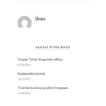
ilona
SAATAT PITÄÄ MYÖS
Torpan Tytön Snapchat-villitys
07/06/2016
Kuukauden kooma
13/12/2017
7 tuntia bussissa ja yöksi torppaan
17/08/2016