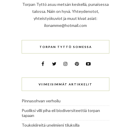
Torpan Tyttö asuu metsän keskellä, punaisessa
talossa. Näin on hyvä. Yhteydenotot,
yhteistyökuviot ja muut kivat asiat:
ilonamme@hotmail.com
TORPAN TYTTÖ SOMESSA
VIIMEISIMMÄT ARTIKKELIT
Pinnasohvan verhoilu
Puoliksi villi piha eli biodiversiteettiä torpan
tapaan
Toukokiireitä unelmieni tiluksilla