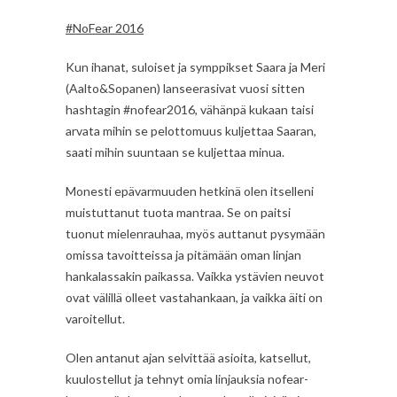
#NoFear 2016
Kun ihanat, suloiset ja symppikset Saara ja Meri
(Aalto&Sopanen) lanseerasivat vuosi sitten
hashtagin #nofear2016, vähänpä kukaan taisi
arvata mihin se pelottomuus kuljettaa Saaran,
saati mihin suuntaan se kuljettaa minua.
Monesti epävarmuuden hetkinä olen itselleni
muistuttanut tuota mantraa. Se on paitsi
tuonut mielenrauhaa, myös auttanut pysymään
omissa tavoitteissa ja pitämään oman linjan
hankalassakin paikassa. Vaikka ystävien neuvot
ovat välillä olleet vastahankaan, ja vaikka äiti on
varoitellut.
Olen antanut ajan selvittää asioita, katsellut,
kuulostellut ja tehnyt omia linjauksia nofear-