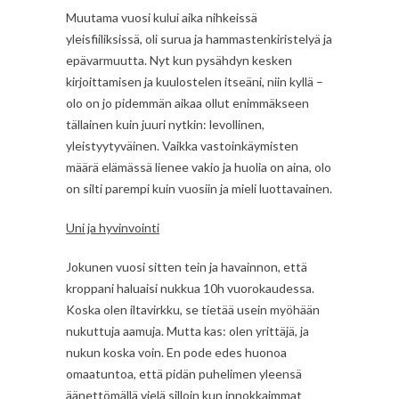
Muutama vuosi kului aika nihkeissä
yleisfiiliksissä, oli surua ja hammastenkiristelyä ja
epävarmuutta. Nyt kun pysähdyn kesken
kirjoittamisen ja kuulostelen itseäni, niin kyllä –
olo on jo pidemmän aikaa ollut enimmäkseen
tällainen kuin juuri nytkin: levollinen,
yleistyytyväinen. Vaikka vastoinkäymisten
määrä elämässä lienee vakio ja huolia on aina, olo
on silti parempi kuin vuosiin ja mieli luottavainen.
Uni ja hyvinvointi
Jokunen vuosi sitten tein ja havainnon, että
kroppani haluaisi nukkua 10h vuorokaudessa.
Koska olen iltavirkku, se tietää usein myöhään
nukuttuja aamuja. Mutta kas: olen yrittäjä, ja
nukun koska voin. En pode edes huonoa
omaatuntoa, että pidän puhelimen yleensä
äänettömällä vielä silloin kun innokkaimmat