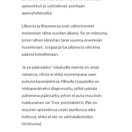
aamuvirkut jo soittelevat asioitaan
aamuyhdeksältä.
Liikunta ja lihasmassa ovat vähentyneet
molemmat viime vuoden aikana. Se on miinusta,
joten siihen kiinnitän tänä vuonna enemmän
huomiotani. Joogaa ja/tai pilatesta olisi kiva
päästä kokeilemaan.
Ja se päänsärky! Jokaisella meistä on omat
vaivansa, niistä ei ehkä nuorempana vaan
puhuta kaveripiirissä. Minulla tyyppivika on
niskaperäiseksi diagnosoitu, pitkin päivää
paheneva päänsärky, johon ei auta muu kuin
nukkuminen tai Treo-poretabletti. (Ne on
muuten apteekissa usein laatikossa eikä
hyllyssä, ehkä ei ole se särkylääkehyllyn
hittituote)