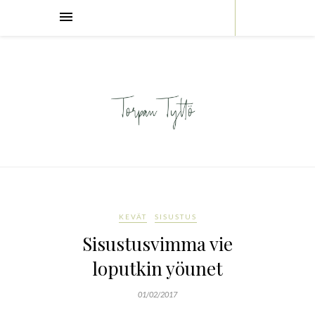
KEVÄT
SISUSTUS
Sisustusvimma vie
loputkin yöunet
01/02/2017