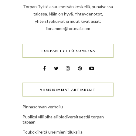
Torpan Tyttö asuu metsän keskellä, punaisessa
talossa. Näin on hyvä. Yhteydenotot,
yhteistyökuviot ja muut kivat asiat:
ilonamme@hotmail.com
TORPAN TYTTÖ SOMESSA
VIIMEISIMMÄT ARTIKKELIT
Pinnasohvan verhoilu
Puoliksi villi piha eli biodiversiteettiä torpan
tapaan
Toukokiireitä unelmieni tiluksilla