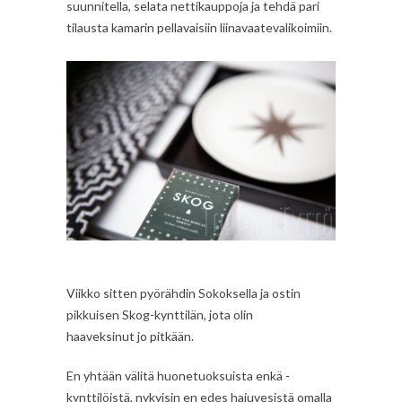
suunnitella, selata nettikauppoja ja tehdä pari
tilausta kamarin pellavaisiin liinavaatevalikoimiin.
Viikko sitten pyörähdin Sokoksella ja ostin
pikkuisen Skog-kynttilän, jota olin
haaveksinut jo pitkään.
En yhtään välitä huonetuoksuista enkä -
kynttilöistä, nykyisin en edes hajuvesistä omalla