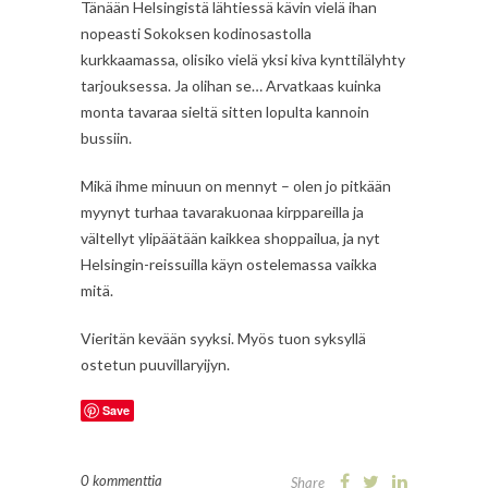
Tänään Helsingistä lähtiessä kävin vielä ihan
nopeasti Sokoksen kodinosastolla
kurkkaamassa, olisiko vielä yksi kiva kynttilälyhty
tarjouksessa. Ja olihan se… Arvatkaas kuinka
monta tavaraa sieltä sitten lopulta kannoin
bussiin.
Mikä ihme minuun on mennyt – olen jo pitkään
myynyt turhaa tavarakuonaa kirppareilla ja
vältellyt ylipäätään kaikkea shoppailua, ja nyt
Helsingin-reissuilla käyn ostelemassa vaikka
mitä.
Vieritän kevään syyksi. Myös tuon syksyllä
ostetun puuvillaryijyn.
Save
0 kommenttia
Share