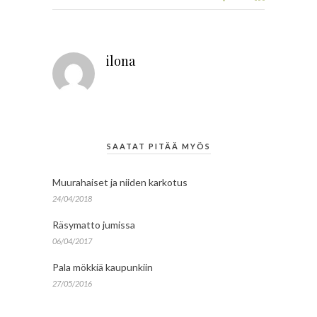
ilona
SAATAT PITÄÄ MYÖS
Muurahaiset ja niiden karkotus
24/04/2018
Räsymatto jumissa
06/04/2017
Pala mökkiä kaupunkiin
27/05/2016