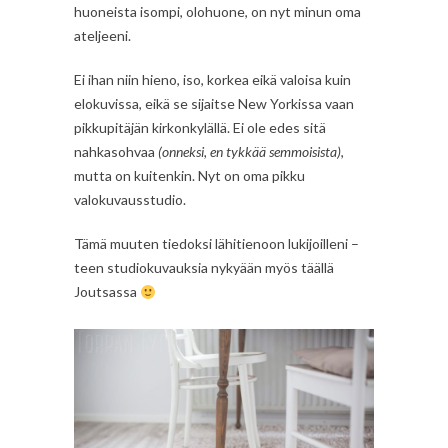
huoneista isompi, olohuone, on nyt minun oma
ateljeeni.
Ei ihan niin hieno, iso, korkea eikä valoisa kuin
elokuvissa, eikä se sijaitse New Yorkissa vaan
pikkupitäjän kirkonkylällä. Ei ole edes sitä
nahkasohvaa
(onneksi, en tykkää semmoisista)
,
mutta on kuitenkin. Nyt on oma pikku
valokuvausstudio.
Tämä muuten tiedoksi lähitienoon lukijoilleni –
teen studiokuvauksia nykyään myös täällä
Joutsassa