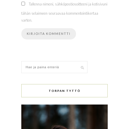
Tallenna nimeni, sähköpostiosoitteeni ja kotisivuni
tähän selaimeen seuraavaa kommentointikertaa
varten.
TORPAN TYTTÖ