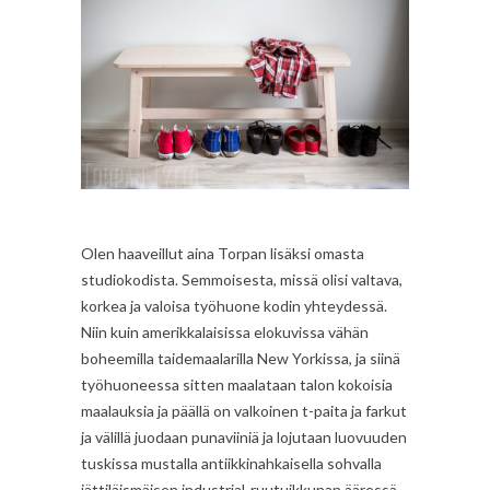
Olen haaveillut aina Torpan lisäksi omasta
studiokodista. Semmoisesta, missä olisi valtava,
korkea ja valoisa työhuone kodin yhteydessä.
Niin kuin amerikkalaisissa elokuvissa vähän
boheemilla taidemaalarilla New Yorkissa, ja siinä
työhuoneessa sitten maalataan talon kokoisia
maalauksia ja päällä on valkoinen t-paita ja farkut
ja välillä juodaan punaviiniä ja lojutaan luovuuden
tuskissa mustalla antiikkinahkaisella sohvalla
jättiläismäisen industrial-ruutuikkunan ääressä.