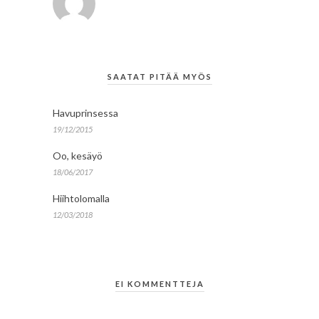
SAATAT PITÄÄ MYÖS
Havuprinsessa
19/12/2015
Oo, kesäyö
18/06/2017
Hiihtolomalla
12/03/2018
EI KOMMENTTEJA