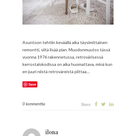
Asuntoon tehtiin keväällä aika täysimittainen
remontti, siitä lisää pian. Muodonmuutos tässä
vuonna 1976 rakennetussa, retrovärisessä
kerrostalokodissa on aika huomattava, minä kun
en juuri niistä retroväreistä piittaa…
Save
0 kommenttia
Share
ilona