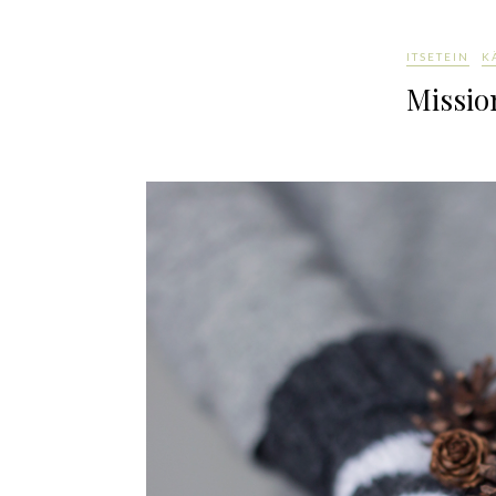
ITSETEIN
K
Mission