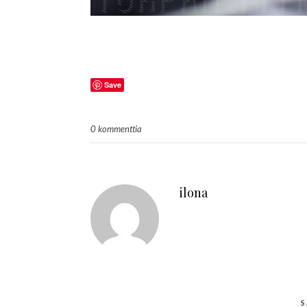
Save
0 kommenttia
ilona
S