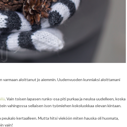
isin varmaan aloittanut jo aiemmin. Uudenvuoden kunniaksi aloittamani
ällä
. Vain toisen lapasen runko-osa piti purkaa ja neuloa uudelleen, koska
a tein vahingossa sellaisen ison työmiehen kokoluokkaa olevan kintaan.
a peukalo kertaalleen. Mutta hitsi vieköön miten hauska oli huomata,
in vain!