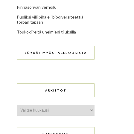
Pinnasohvan verhoilu
Puoliksi villi piha eli biodiversiteettiä
torpan tapaan
Toukokiireitä unelmieni tiluksilla
LÖYDÄT MYÖS FACEBOOKISTA
ARKISTOT
Arkistot