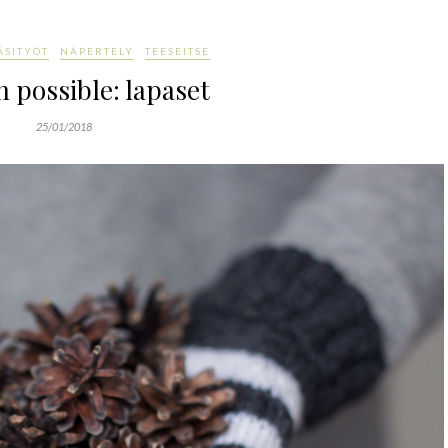
ÄSITYÖT
NÄPERTELY
TEESEITSE
 possible: lapaset
25/01/2018