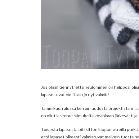
Jos olisin tiennyt, että neulominen on helppoa, ol
lapaset ovat nimittäin jo nyt valmiit!
Tammikuun alussa kerroin uudesta projektistani
tä
en ollut laskenut silmukoita kovinkaan järkevästi j
Toisesta lapasesta piti sitten loppumetreillä purka
että lapaset oikeasti valmistuvat melkein tuosta no