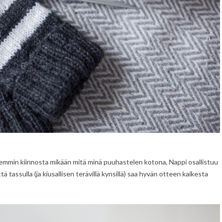
remmin kiinnosta mikään mitä minä puuhastelen kotona, Nappi osallistuu
ttä tassulla (ja kiusallisen terävillä kynsillä) saa hyvän otteen kaikesta