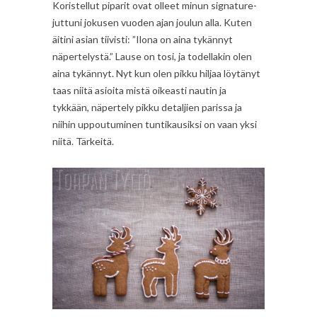
Koristellut piparit ovat olleet minun signature-
juttuni jokusen vuoden ajan joulun alla. Kuten
äitini asian tiivisti: ”Ilona on aina tykännyt
näpertelystä.” Lause on tosi, ja todellakin olen
aina tykännyt. Nyt kun olen pikku hiljaa löytänyt
taas niitä asioita mistä oikeasti nautin ja
tykkään, näpertely pikku detaljien parissa ja
niihin uppoutuminen tuntikausiksi on vaan yksi
niitä. Tärkeitä.