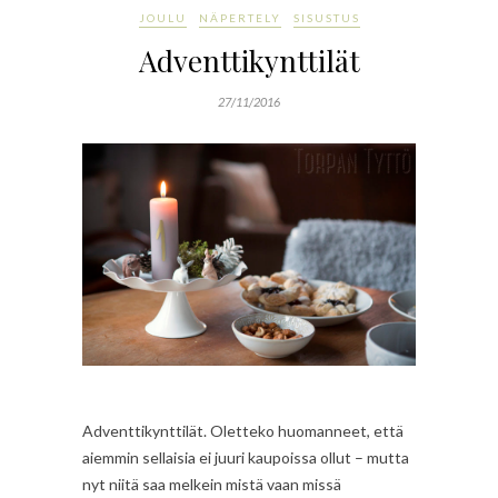
JOULU
NÄPERTELY
SISUSTUS
Adventtikynttilät
27/11/2016
Adventtikynttilät. Oletteko huomanneet, että
aiemmin sellaisia ei juuri kaupoissa ollut – mutta
nyt niitä saa melkein mistä vaan missä