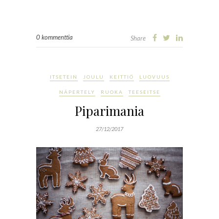
0 kommenttia
Share
ITSETEIN
JOULU
KEITTIÖ
LUOVUUS
NÄPERTELY
RUOKA
TEESEITSE
Piparimania
27/12/2017