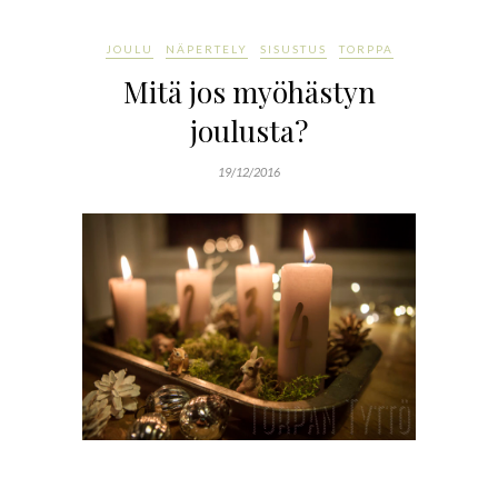
JOULU
NÄPERTELY
SISUSTUS
TORPPA
Mitä jos myöhästyn
joulusta?
19/12/2016