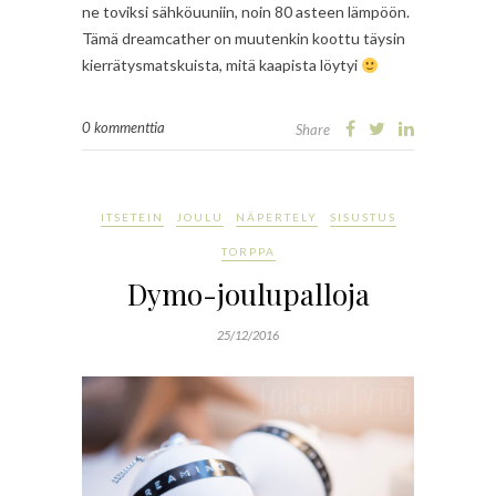
ne toviksi sähköuuniin, noin 80 asteen lämpöön.
Tämä dreamcather on muutenkin koottu täysin
kierrätysmatskuista, mitä kaapista löytyi
0 kommenttia
Share
ITSETEIN
JOULU
NÄPERTELY
SISUSTUS
TORPPA
Dymo-joulupalloja
25/12/2016