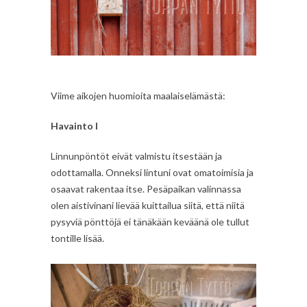
Viime aikojen huomioita maalaiselämästä:
Havainto I
Linnunpöntöt eivät valmistu itsestään ja
odottamalla. Onneksi lintuni ovat omatoimisia ja
osaavat rakentaa itse. Pesäpaikan valinnassa
olen aistivinani lievää kuittailua siitä, että niitä
pysyviä pönttöjä ei tänäkään keväänä ole tullut
tontille lisää.