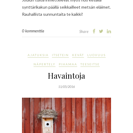
synttärikakun päällä seikkailleet metsän eläimet.
Rauhallista sunnuntaita te kaikki!
0 kommenttia
Share
AJATUKSIA
ITSETEIN
KEVÄT
LUOVUUS
NÄPERTELY
PIHAMAA
TEESEITSE
Havaintoja
11/05/2016