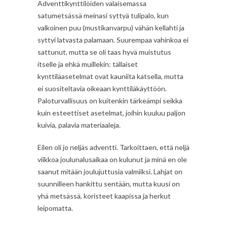
Adventtikynttilöiden valaisemassa
satumetsässä meinasi syttyä tulipalo, kun
valkoinen puu (mustikanvarpu) vähän kellahti ja
syttyi latvasta palamaan. Suurempaa vahinkoa ei
sattunut, mutta se oli taas hyvä muistutus
itselle ja ehkä muillekin: tällaiset
kynttiläasetelmat ovat kauniita katsella, mutta
ei suositeltavia oikeaan kynttiläkäyttöön.
Paloturvallisuus on kuitenkin tärkeämpi seikka
kuin esteettiset asetelmat, joihin kuuluu paljon
kuivia, palavia materiaaleja.
Eilen oli jo neljäs adventti. Tarkoittaen, että neljä
viikkoa joulunalusaikaa on kulunut ja minä en ole
saanut mitään joulujuttusia valmiiksi. Lahjat on
suunnilleen hankittu sentään, mutta kuusi on
yhä metsässä, koristeet kaapissa ja herkut
leipomatta.