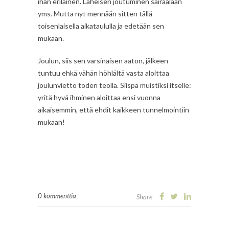
ihan erilainen. Läheisen joutuminen sairaalaan
yms. Mutta nyt mennään sitten tällä
toisenlaisella aikataululla ja edetään sen
mukaan.
Joulun, siis sen varsinaisen aaton, jälkeen
tuntuu ehkä vähän höhlältä vasta aloittaa
joulunvietto toden teolla. Siispä muistiksi itselle:
yritä hyvä ihminen aloittaa ensi vuonna
aikaisemmin, että ehdit kaikkeen tunnelmointiin
mukaan!
0 kommenttia
Share