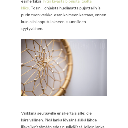
esimerkiksi
Tytin kivasta blogista, täältä
kliks
. Tosin… ohjeista huolimatta pujottelin ja
purin tuon verkko-osan kolmeen kertaan, ennen
kuin olin lopputulokseen suunnilleen
tyytyväinen.
Vinkkinä seuraaville ensikertalaisille: ole
kärsivällinen. Pidä lanka löysänä äläkä lähde
liiaksi kiristämään edes puolivälissä, jolloin lanka