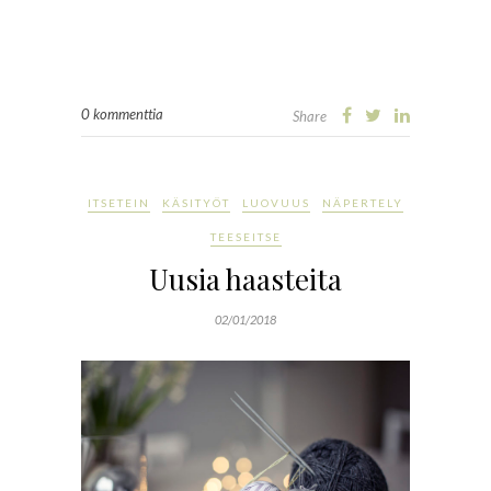
0 kommenttia
Share
ITSETEIN
KÄSITYÖT
LUOVUUS
NÄPERTELY
TEESEITSE
Uusia haasteita
02/01/2018