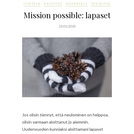
ITSETEIN
KÄSITYÖT
NÄPERTELY
TEESEITSE
Mission possible: lapaset
25/01/2018
Jos olisin tiennyt, että neulominen on helppoa,
olisin varmaan aloittanut jo aiemmin.
Uudenvuoden kunniaksi aloittamani lapaset