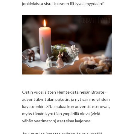
jonkinlaista sisustukseen liittyvää myydään?
Ostin vuosi sitten Hemtexistä neljän Broste-
adventtikynttilän paketin, ja nyt sain ne vihdoin
käyttöönkin. Sitä mukaa kun adventit etenevät,
myös tämän kynttilän ympärillä oleva (vielä
vähän vaatimaton) asetelma laajenee.
Joulun tuloa ihmettelevät myös nuo kesällä