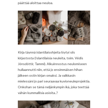
päättää aloittaa neuloa.
Kirja täynnä islantilaisohjeita löytyi siis
kirjastosta (Islantilaisia neuleita, toim. Védis
Jónsdóttir, Tammi). Alkuinnostus neulomiseen
hullaannutti niin, että jo ensimmäisen hihan
jälkeen ostin kirjan omaksi. Ja valkkasin
mielessäni jo pari seuraavaa kuvioneuleprojektia.
Onkohan se tämä neljänkympin ikä, joka teettää
vähän kummallisia asioita..?