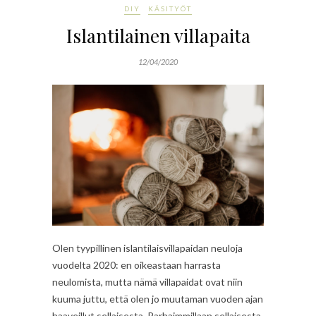
DIY
KÄSITYÖT
Islantilainen villapaita
12/04/2020
Olen tyypillinen islantilaisvillapaidan neuloja
vuodelta 2020: en oikeastaan harrasta
neulomista, mutta nämä villapaidat ovat niin
kuuma juttu, että olen jo muutaman vuoden ajan
haaveillut sellaisesta. Parhaimmillaan sellaisesta,