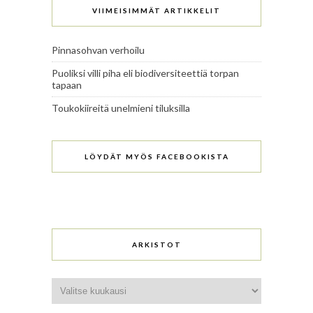
VIIMEISIMMÄT ARTIKKELIT
Pinnasohvan verhoilu
Puoliksi villi piha eli biodiversiteettiä torpan
tapaan
Toukokiireitä unelmieni tiluksilla
LÖYDÄT MYÖS FACEBOOKISTA
ARKISTOT
Arkistot