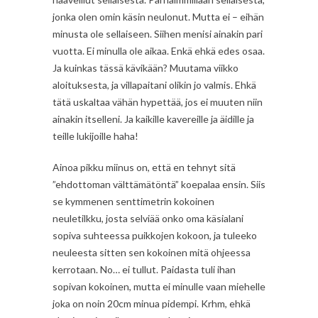
jonka olen omin käsin neulonut. Mutta ei – eihän
minusta ole sellaiseen. Siihen menisi ainakin pari
vuotta. Ei minulla ole aikaa. Enkä ehkä edes osaa.
Ja kuinkas tässä kävikään? Muutama viikko
aloituksesta, ja villapaitani olikin jo valmis. Ehkä
tätä uskaltaa vähän hypettää, jos ei muuten niin
ainakin itselleni. Ja kaikille kavereille ja äidille ja
teille lukijoille haha!
Ainoa pikku miinus on, että en tehnyt sitä
”ehdottoman välttämätöntä” koepalaa ensin. Siis
se kymmenen senttimetrin kokoinen
neuletilkku, josta selviää onko oma käsialani
sopiva suhteessa puikkojen kokoon, ja tuleeko
neuleesta sitten sen kokoinen mitä ohjeessa
kerrotaan. No… ei tullut. Paidasta tuli ihan
sopivan kokoinen, mutta ei minulle vaan miehelle
joka on noin 20cm minua pidempi. Krhm, ehkä