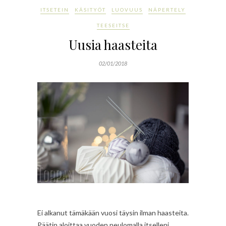
ITSETEIN
KÄSITYÖT
LUOVUUS
NÄPERTELY
TEESEITSE
Uusia haasteita
02/01/2018
Ei alkanut tämäkään vuosi täysin ilman haasteita.
Päätin aloittaa vuoden neulomalla itselleni