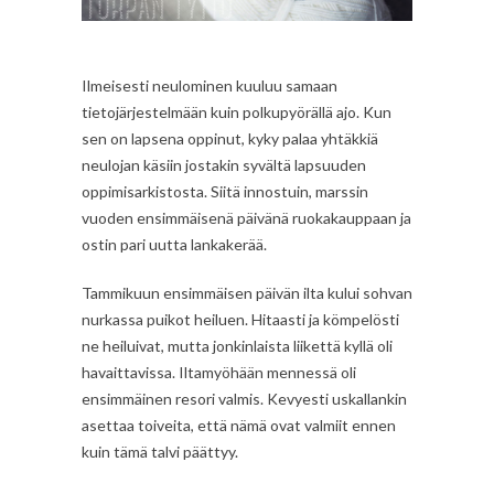
Ilmeisesti neulominen kuuluu samaan
tietojärjestelmään kuin polkupyörällä ajo. Kun
sen on lapsena oppinut, kyky palaa yhtäkkiä
neulojan käsiin jostakin syvältä lapsuuden
oppimisarkistosta. Siitä innostuin, marssin
vuoden ensimmäisenä päivänä ruokakauppaan ja
ostin pari uutta lankakerää.
Tammikuun ensimmäisen päivän ilta kului sohvan
nurkassa puikot heiluen. Hitaasti ja kömpelösti
ne heiluivat, mutta jonkinlaista liikettä kyllä oli
havaittavissa. Iltamyöhään mennessä oli
ensimmäinen resori valmis. Kevyesti uskallankin
asettaa toiveita, että nämä ovat valmiit ennen
kuin tämä talvi päättyy.