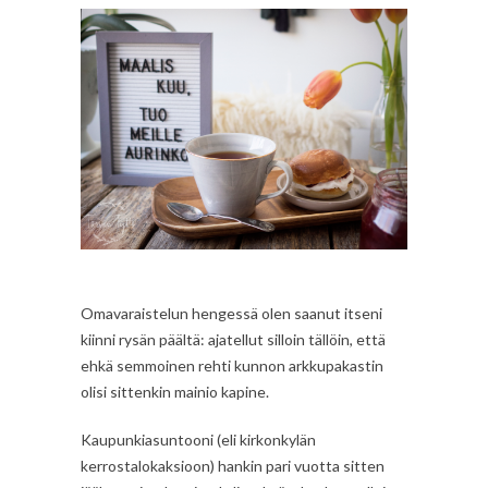
Omavaraistelun hengessä olen saanut itseni
kiinni rysän päältä: ajatellut silloin tällöin, että
ehkä semmoinen rehti kunnon arkkupakastin
olisi sittenkin mainio kapine.
Kaupunkiasuntooni (eli kirkonkylän
kerrostalokaksioon) hankin pari vuotta sitten