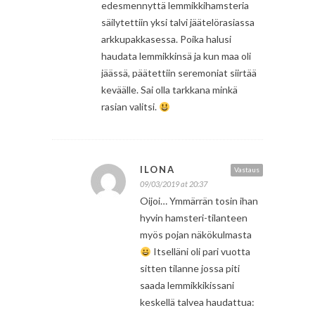
edesmennyttä lemmikkihamsteria
säilytettiin yksi talvi jäätelörasiassa
arkkupakkasessa. Poika halusi
haudata lemmikkinsä ja kun maa oli
jäässä, päätettiin seremoniat siirtää
keväälle. Sai olla tarkkana minkä
rasian valitsi.
ILONA
Vastaus
09/03/2019 at 20:37
Oijoi… Ymmärrän tosin ihan
hyvin hamsteri-tilanteen
myös pojan näkökulmasta
Itselläni oli pari vuotta
sitten tilanne jossa piti
saada lemmikkikissani
keskellä talvea haudattua: