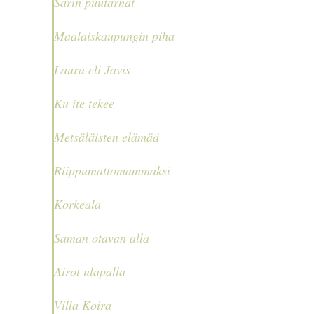
Sarin puutarhat
Maalaiskaupungin piha
Laura eli Javis
Ku ite tekee
Metsäläisten elämää
Riippumattomammaksi
Korkeala
Saman otavan alla
Airot ulapalla
Villa Koira