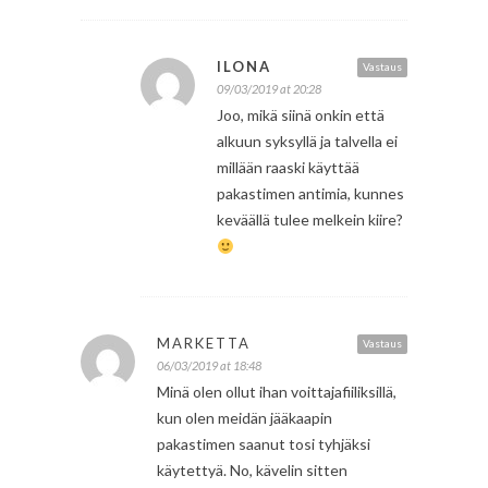
ILONA
Vastaus
09/03/2019 at 20:28
Joo, mikä siinä onkin että
alkuun syksyllä ja talvella ei
millään raaski käyttää
pakastimen antimia, kunnes
keväällä tulee melkein kiire?
MARKETTA
Vastaus
06/03/2019 at 18:48
Minä olen ollut ihan voittajafiiliksillä,
kun olen meidän jääkaapin
pakastimen saanut tosi tyhjäksi
käytettyä. No, kävelin sitten