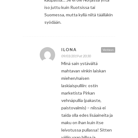
iso juttu kuin Ruotsissa tai
Suomessa, mutta kyllä niitä täälläkin
syödään.
ILONA
Vastaus
09/03/2019 at 20:30
Minä sain ystävältä
mahtavan vinkin laiskan
miehen/naisen
laskiaispulliin: ostin
marketista Pirkan
vehnäpullia (pakaste,
paistovalmis) – niissä ei
taida olla edes lisäaineita ja
maku on ihan kuin itse
leivotussa pullassa! Sitten
väliin vaan hilloa ja