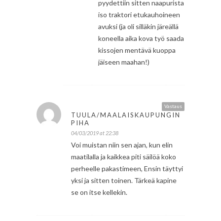
pyydettiin sitten naapurista
iso traktori etukauhoineen
avuksi (ja oli silläkin järeällä
koneella aika kova työ saada
kissojen mentävä kuoppa
jäiseen maahan!)
Vastaus
TUULA/MAALAISKAUPUNGIN
PIHA
04/03/2019 at 22:38
Voi muistan niin sen ajan, kun elin
maatilalla ja kaikkea piti säilöä koko
perheelle pakastimeen, Ensin täyttyi
yksi ja sitten toinen. Tärkeä kapine
se on itse kellekin.