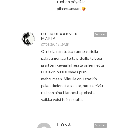
tuohon pöydälle
pilaantumaan
LUOMULAAKSON
Vastaus
MARIA
07/03/2019 at 14:28
On kyllä niin tuttu tunne varjella
palastimen aarteita pitkälle talveen
ja sitten keväällä herätä siihen, että
uusiakin pitäisi saada pian
mahtumaan. Minulla on listatkin
pakastimien sisuksista, mutta eivät
nekään aina tilannetta pelasta,
vaikka voisi toisin luulla.
ILONA
Vastaus