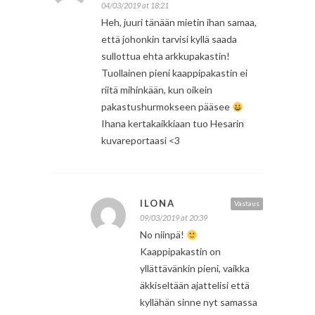
04/03/2019 at 18:21
Heh, juuri tänään mietin ihan samaa,
että johonkin tarvisi kyllä saada
sullottua ehta arkkupakastin!
Tuollainen pieni kaappipakastin ei
riitä mihinkään, kun oikein
pakastushurmokseen pääsee
Ihana kertakaikkiaan tuo Hesarin
kuvareportaasi <3
ILONA
Vastaus
09/03/2019 at 20:39
No niinpä!
Kaappipakastin on
yllättävänkin pieni, vaikka
äkkiseltään ajattelisi että
kyllähän sinne nyt samassa