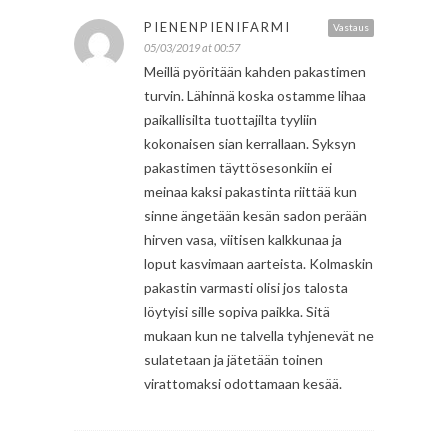
PIENENPIENIFARMI
Vastaus
05/03/2019 at 00:57
Meillä pyöritään kahden pakastimen
turvin. Lähinnä koska ostamme lihaa
paikallisilta tuottajilta tyyliin
kokonaisen sian kerrallaan. Syksyn
pakastimen täyttösesonkiin ei
meinaa kaksi pakastinta riittää kun
sinne ängetään kesän sadon perään
hirven vasa, viitisen kalkkunaa ja
loput kasvimaan aarteista. Kolmaskin
pakastin varmasti olisi jos talosta
löytyisi sille sopiva paikka. Sitä
mukaan kun ne talvella tyhjenevät ne
sulatetaan ja jätetään toinen
virattomaksi odottamaan kesää.