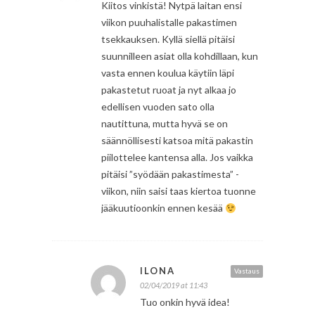
Kiitos vinkistä! Nytpä laitan ensi
viikon puuhalistalle pakastimen
tsekkauksen. Kyllä siellä pitäisi
suunnilleen asiat olla kohdillaan, kun
vasta ennen koulua käytiin läpi
pakastetut ruoat ja nyt alkaa jo
edellisen vuoden sato olla
nautittuna, mutta hyvä se on
säännöllisesti katsoa mitä pakastin
piilottelee kantensa alla. Jos vaikka
pitäisi ”syödään pakastimesta” -
viikon, niin saisi taas kiertoa tuonne
jääkuutioonkin ennen kesää
ILONA
Vastaus
02/04/2019 at 11:43
Tuo onkin hyvä idea!