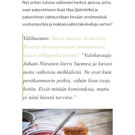
Nyt yritän tuhota säilömäni herkut ajoissa, jotta
saan pakastimeen lisää tilaa (jäätelölle) ja
pakastimen valmiustilaan kevään ensimmäisiä
vuohenputkia ja kukkaissäilöntäkokeiluja varten!
Välihuomio:
Tässä muuten aivan oiva
Hesarin kuvareportaasi suomalaisten
kotien arkkupakastimista!
”Valokuvaaja
Juhani Niiranen kiersi Suomea ja kuvasi
noita valkoisia möhkäleitä. Ne ovat kuin
peräkammarin poikia, vähän liian isoja
kotiin. Eivät mitään komistuksia, mutta
ei niitä hävetä tarvitse.”