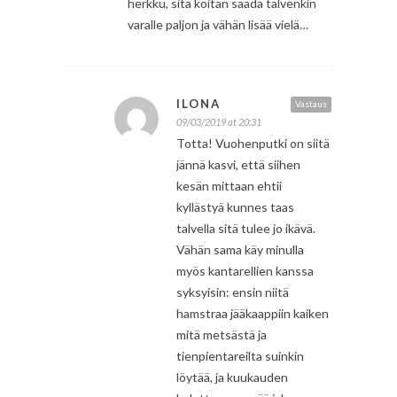
herkku, sitä koitan saada talvenkin
varalle paljon ja vähän lisää vielä…
ILONA
Vastaus
09/03/2019 at 20:31
Totta! Vuohenputki on siitä
jännä kasvi, että siihen
kesän mittaan ehtii
kyllästyä kunnes taas
talvella sitä tulee jo ikävä.
Vähän sama käy minulla
myös kantarellien kanssa
syksyisin: ensin niitä
hamstraa jääkaappiin kaiken
mitä metsästä ja
tienpientareilta suinkin
löytää, ja kuukauden