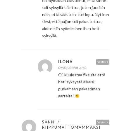
en myöskään tilastoinut, mitä sinne
tuli syksyllä laitettua, joten juurikin
näin, että säästeli ettei lopu. Nyt kun
tiesi, että paljon tuli pakastettua,
aloitettiin syömiminen ihan heti
syksyllä.
ILONA
Vastaus
09/03/2019 at 20:40
Oi, kuulostaa fiksulta että
heti syksystä alkaisi
purkamaan pakastimen
aarteita!
SANNI /
Vastaus
RIIPPUMATTOMAMMAKSI