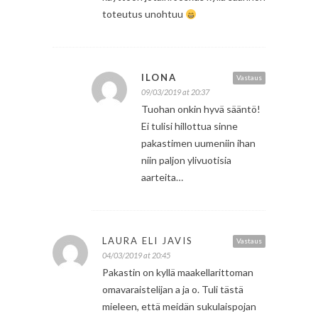
toteutus unohtuu
ILONA
Vastaus
09/03/2019 at 20:37
Tuohan onkin hyvä sääntö!
Ei tulisi hillottua sinne
pakastimen uumeniin ihan
niin paljon ylivuotisia
aarteita…
LAURA ELI JAVIS
Vastaus
04/03/2019 at 20:45
Pakastin on kyllä maakellarittoman
omavaraistelijan a ja o. Tuli tästä
mieleen, että meidän sukulaispojan