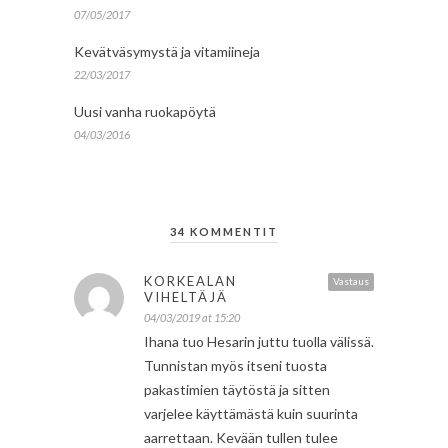
07/05/2017
Kevätväsymystä ja vitamiineja
22/03/2017
Uusi vanha ruokapöytä
04/03/2016
34 KOMMENTIT
KORKEALAN
Vastaus
VIHELTÄJÄ
04/03/2019 at 15:20
Ihana tuo Hesarin juttu tuolla välissä.
Tunnistan myös itseni tuosta
pakastimien täytöstä ja sitten
varjelee käyttämästä kuin suurinta
aarrettaan. Kevään tullen tulee