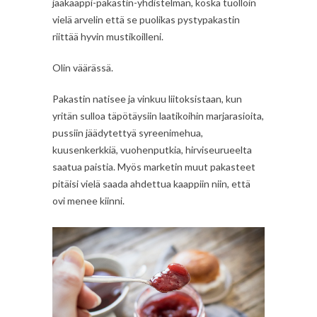
jääkaappi-pakastin-yhdistelmän, koska tuolloin
vielä arvelin että se puolikas pystypakastin
riittää hyvin mustikoilleni.
Olin väärässä.
Pakastin natisee ja vinkuu liitoksistaan, kun
yritän sulloa täpötäysiin laatikoihin marjarasioita,
pussiin jäädytettyä syreenimehua,
kuusenkerkkiä, vuohenputkia, hirviseurueelta
saatua paistia. Myös marketin muut pakasteet
pitäisi vielä saada ahdettua kaappiin niin, että
ovi menee kiinni.