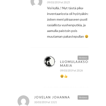
09/03/2019 at 20:25
Voi kyllä..! Nyt tästä pika-
inventaariosta oli hyötyäkin:
äsken meni piiraaseen puoli
rasiallista vuohenputkia, ja
aamulla paistoin pois
muutaman pakastepullan
Vastaus
LUOMULAAKSON
MARIA
09/03/2019 at 20:26
JOVELAN JOHANNA
Vastaus
10/03/2019 at 13:21