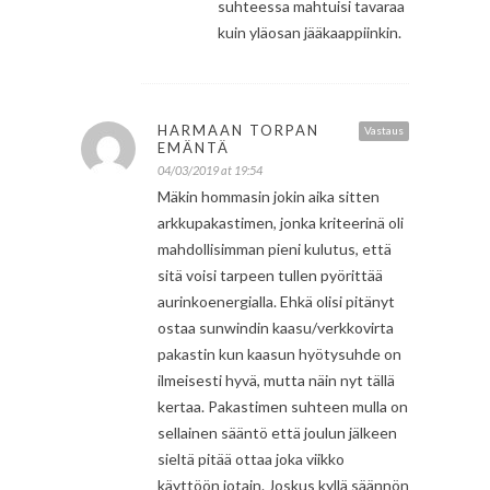
suhteessa mahtuisi tavaraa
kuin yläosan jääkaappiinkin.
HARMAAN TORPAN
Vastaus
EMÄNTÄ
04/03/2019 at 19:54
Mäkin hommasin jokin aika sitten
arkkupakastimen, jonka kriteerinä oli
mahdollisimman pieni kulutus, että
sitä voisi tarpeen tullen pyörittää
aurinkoenergialla. Ehkä olisi pitänyt
ostaa sunwindin kaasu/verkkovirta
pakastin kun kaasun hyötysuhde on
ilmeisesti hyvä, mutta näin nyt tällä
kertaa. Pakastimen suhteen mulla on
sellainen sääntö että joulun jälkeen
sieltä pitää ottaa joka viikko
käyttöön jotain. Joskus kyllä säännön