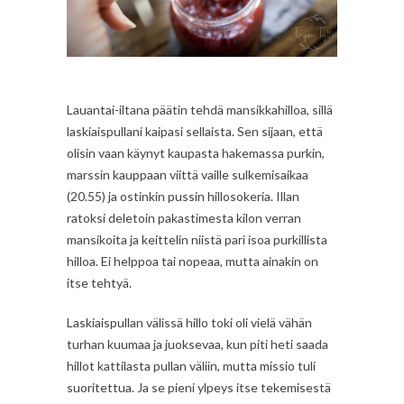
Lauantai-iltana päätin tehdä mansikkahilloa, sillä
laskiaispullani kaipasi sellaista. Sen sijaan, että
olisin vaan käynyt kaupasta hakemassa purkin,
marssin kauppaan viittä vaille sulkemisaikaa
(20.55) ja ostinkin pussin hillosokeria. Illan
ratoksi deletoin pakastimesta kilon verran
mansikoita ja keittelin niistä pari isoa purkillista
hilloa. Ei helppoa tai nopeaa, mutta ainakin on
itse tehtyä.
Laskiaispullan välissä hillo toki oli vielä vähän
turhan kuumaa ja juoksevaa, kun piti heti saada
hillot kattilasta pullan väliin, mutta missio tuli
suoritettua. Ja se pieni ylpeys itse tekemisestä