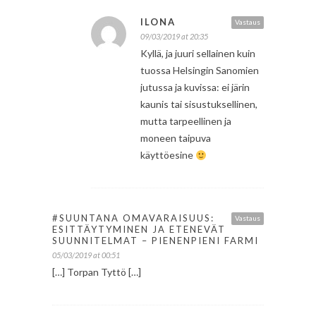
ILONA
Vastaus
09/03/2019 at 20:35
Kyllä, ja juuri sellainen kuin
tuossa Helsingin Sanomien
jutussa ja kuvissa: ei järin
kaunis tai sisustuksellinen,
mutta tarpeellinen ja
moneen taipuva
käyttöesine
#SUUNTANA OMAVARAISUUS:
Vastaus
ESITTÄYTYMINEN JA ETENEVÄT
SUUNNITELMAT – PIENENPIENI FARMI
05/03/2019 at 00:51
[…] Torpan Tyttö […]