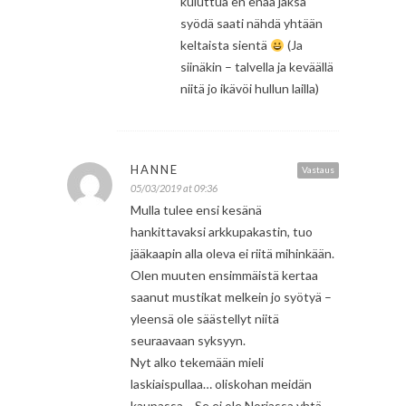
kuluttua en enää jaksa
syödä saati nähdä yhtään
keltaista sientä
(Ja
siinäkin – talvella ja keväällä
niitä jo ikävöi hullun lailla)
HANNE
Vastaus
05/03/2019 at 09:36
Mulla tulee ensi kesänä
hankittavaksi arkkupakastin, tuo
jääkaapin alla oleva ei riitä mihinkään.
Olen muuten ensimmäistä kertaa
saanut mustikat melkein jo syötyä –
yleensä ole säästellyt niitä
seuraavaan syksyyn.
Nyt alko tekemään mieli
laskiaispullaa… oliskohan meidän
kaupassa… Se ei ole Norjassa yhtä