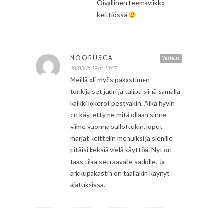
Oivallinen teemaviikko
keittiössä
NOORUSCA
Vastaus
10/03/2019 at 13:47
Meillä oli myös pakastimen
tonkijaiset juuri ja tulipa siinä samalla
kaikki lokerot pestyäkin. Aika hyvin
on käytetty ne mitä ollaan sinne
viime vuonna sullottukin, loput
marjat keittelin mehuiksi ja sienille
pitäisi keksiä vielä käyttöä. Nyt on
taas tilaa seuraavalle sadolle. Ja
arkkupakastin on täälläkin käynyt
ajatuksissa.