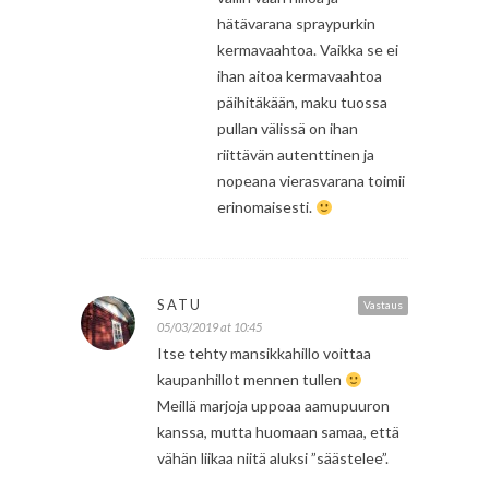
hätävarana spraypurkin
kermavaahtoa. Vaikka se ei
ihan aitoa kermavaahtoa
päihitäkään, maku tuossa
pullan välissä on ihan
riittävän autenttinen ja
nopeana vierasvarana toimii
erinomaisesti.
SATU
Vastaus
05/03/2019 at 10:45
Itse tehty mansikkahillo voittaa
kaupanhillot mennen tullen
Meillä marjoja uppoaa aamupuuron
kanssa, mutta huomaan samaa, että
vähän liikaa niitä aluksi ”säästelee”.