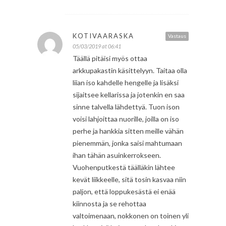
KOTIVAARASKA
Vastaus
05/03/2019 at 06:41
Täällä pitäisi myös ottaa
arkkupakastin käsittelyyn. Taitaa olla
liian iso kahdelle hengelle ja lisäksi
sijaitsee kellarissa ja jotenkin en saa
sinne talvella lähdettyä. Tuon ison
voisi lahjoittaa nuorille, joilla on iso
perhe ja hankkia sitten meille vähän
pienemmän, jonka saisi mahtumaan
ihan tähän asuinkerrokseen.
Vuohenputkestä täälläkin lähtee
kevät liikkeelle, sitä tosin kasvaa niin
paljon, että loppukesästä ei enää
kiinnosta ja se rehottaa
valtoimenaan, nokkonen on toinen yli