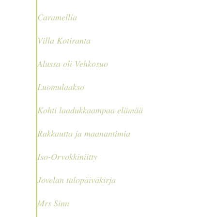
Caramellia
Villa Kotiranta
Alussa oli Vehkosuo
Luomulaakso
Kohti laadukkaampaa elämää
Rakkautta ja maanantimia
Iso-Orvokkiniitty
Jovelan talopäiväkirja
Mrs Sinn