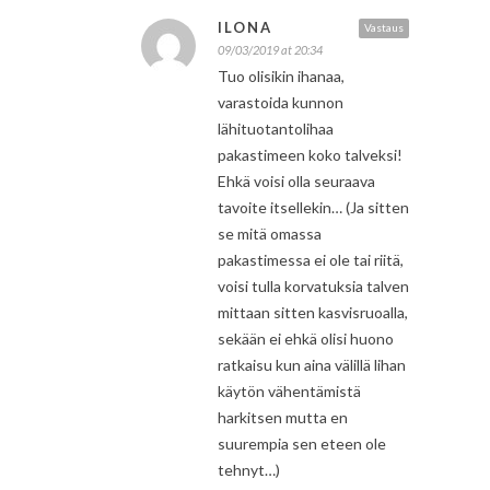
ILONA
Vastaus
09/03/2019 at 20:34
Tuo olisikin ihanaa,
varastoida kunnon
lähituotantolihaa
pakastimeen koko talveksi!
Ehkä voisi olla seuraava
tavoite itsellekin… (Ja sitten
se mitä omassa
pakastimessa ei ole tai riitä,
voisi tulla korvatuksia talven
mittaan sitten kasvisruoalla,
sekään ei ehkä olisi huono
ratkaisu kun aina välillä lihan
käytön vähentämistä
harkitsen mutta en
suurempia sen eteen ole
tehnyt…)