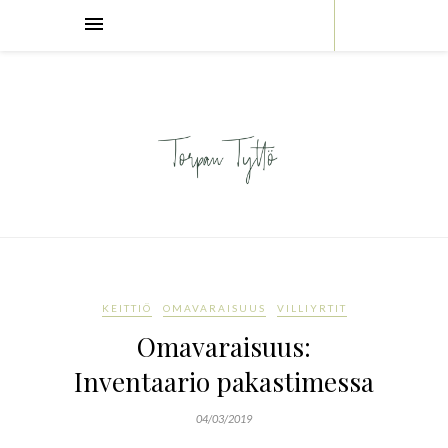
KEITTIÖ
OMAVARAISUUS
VILLIYRTIT
Omavaraisuus:
Inventaario pakastimessa
04/03/2019