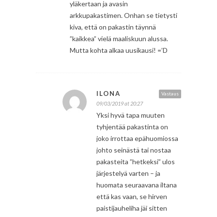
yläkertaan ja avasin
arkkupakastimen. Onhan se tietysti
kiva, että on pakastin täynnä
”kaikkea” vielä maaliskuun alussa.
Mutta kohta alkaa uusikausi! =’D
ILONA
Vastaus
09/03/2019 at 20:27
Yksi hyvä tapa muuten
tyhjentää pakastinta on
joko irrottaa epähuomiossa
johto seinästä tai nostaa
pakasteita ”hetkeksi” ulos
järjestelyä varten – ja
huomata seuraavana iltana
että kas vaan, se hirven
paistijauheliha jäi sitten