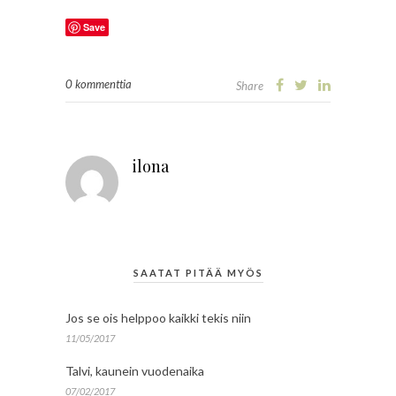
Save
0 kommenttia
Share
ilona
SAATAT PITÄÄ MYÖS
Jos se ois helppoo kaikki tekis niin
11/05/2017
Talvi, kaunein vuodenaika
07/02/2017