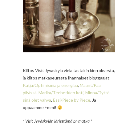
Kiitos Visit Jyväskylä vielä tästäkin kierroksesta,
ja kiitos matkaseurasta Ihannaiset bloggaajat:
Katja/Optimismia ja energiaa
,
Maarit/Pää
pilvissä
,
Marika/Teehetkien koti
,
Minna/Tyttö
sinä olet vahva
,
Essi/Piece by Piece
. Ja
oppaamme Emmi!
* Visit Jyväskylän järjestämä pr-matka *