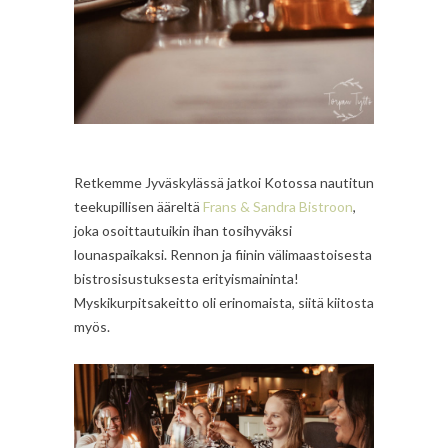
Retkemme Jyväskylässä jatkoi Kotossa nautitun
teekupillisen ääreltä
Frans & Sandra Bistroon
,
joka osoittautuikin ihan tosihyväksi
lounaspaikaksi. Rennon ja fiinin välimaastoisesta
bistrosisustuksesta erityismaininta!
Myskikurpitsakeitto oli erinomaista, siitä kiitosta
myös.