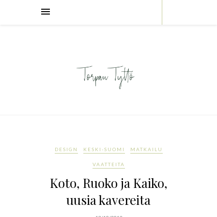
DESIGN
KESKI-SUOMI
MATKAILU
VAATTEITA
Koto, Ruoko ja Kaiko,
uusia kavereita