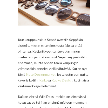
Kun kauppakeskus Seppä avattiin Seppälän
alueelle, mietin miten keskusta jaksaa pitää
pintansa. Ketjuliikkeet tuntuvatkin minun
mielestäni panostavan nyt Sepän myymälöihin
enemmän, mutta onhan täällä kaupungin
ytimessäkin onneksi vielä nähtävää. Kuten nyt
tämä
Koto Designmarket
, josta ostin pari uutta
kaveria kotiin:
Kaiko
ja
Ruoko Design
, kotimaisia
vaatemerkkejä molemmat.
Kaikon vihreä Wild Dots -mekko on ylimmässä
kuvassa; se toi ihan ensinnä mieleen mummoni