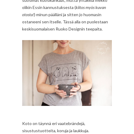
suosimat kuosikankaat, mutta yhtäkkiä mekko
olikin Essin kannustuksesta (
kiitos myös kuvan
otosta!
) minun päälläni ja sitten jo huomasin
ostaneeni sen itselle. Tässä alla on puolestaan
keskisuomalaisen Ruoko Designin teepaita.
Koto on täynnä eri vaatebrändejä,
sisustustuotteita, koruja ja laukkuja.