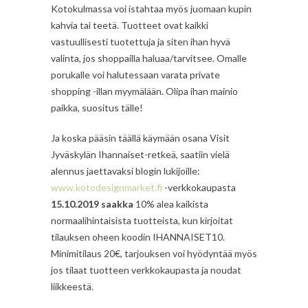
Kotokulmassa voi istahtaa myös juomaan kupin
kahvia tai teetä. Tuotteet ovat kaikki
vastuullisesti tuotettuja ja siten ihan hyvä
valinta, jos shoppailla haluaa/tarvitsee. Omalle
porukalle voi halutessaan varata private
shopping -illan myymälään. Olipa ihan mainio
paikka, suositus tälle!
Ja koska pääsin täällä käymään osana Visit
Jyväskylän Ihannaiset-retkeä, saatiin vielä
alennus jaettavaksi blogin lukijoille:
www.kotodesignmarket.fi
-verkkokaupasta
15.10.2019 saakka
10% alea kaikista
normaalihintaisista tuotteista, kun kirjoitat
tilauksen oheen koodin IHANNAISET10.
Minimitilaus 20€, tarjouksen voi hyödyntää myös
jos tilaat tuotteen verkkokaupasta ja noudat
liikkeestä.