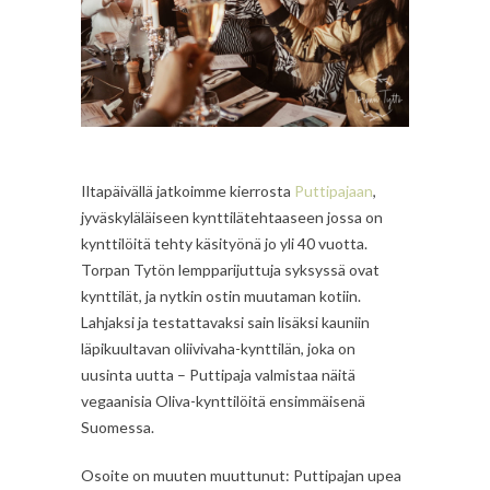
Iltapäivällä jatkoimme kierrosta
Puttipajaan
,
jyväskyläläiseen kynttilätehtaaseen jossa on
kynttilöitä tehty käsityönä jo yli 40 vuotta.
Torpan Tytön lempparijuttuja syksyssä ovat
kynttilät, ja nytkin ostin muutaman kotiin.
Lahjaksi ja testattavaksi sain lisäksi kauniin
läpikuultavan oliivivaha-kynttilän, joka on
uusinta uutta – Puttipaja valmistaa näitä
vegaanisia Oliva-kynttilöitä ensimmäisenä
Suomessa.
Osoite on muuten muuttunut: Puttipajan upea