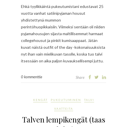
Ehkä tyylikkäintä pukeutumistani edustavat 25
vuotta vanhat satiinipyjaman housut
yhdistettynä mummon
perintöhuopikkaisiin. Viimeksi sentään oli niiden
pyjamahousujen sijasta maltillisemmat harmaat
collegehousut ja pinkit kumisaappaat. Jätän
kuvat näistä outfit of the day -kokonaisuuksista
nyt ihan vain mielikuvan tasolle, koska tuo talvi
itsessään on aika paljon kuvauksellisempi juttu.
0 kommenttia
Share
KENGÄT
PUKEUTUMINEN
TALVI
VAATTEITA
Talven lempikengät (taas