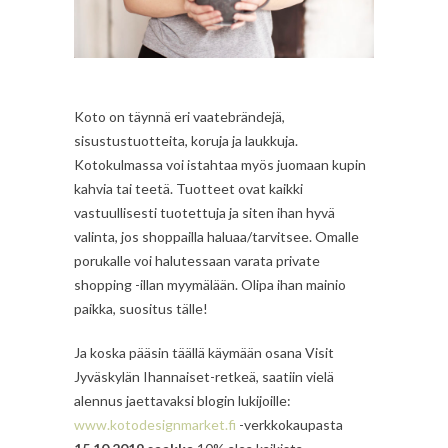
Koto on täynnä eri vaatebrändejä,
sisustustuotteita, koruja ja laukkuja.
Kotokulmassa voi istahtaa myös juomaan kupin
kahvia tai teetä. Tuotteet ovat kaikki
vastuullisesti tuotettuja ja siten ihan hyvä
valinta, jos shoppailla haluaa/tarvitsee. Omalle
porukalle voi halutessaan varata private
shopping -illan myymälään. Olipa ihan mainio
paikka, suositus tälle!
Ja koska pääsin täällä käymään osana Visit
Jyväskylän Ihannaiset-retkeä, saatiin vielä
alennus jaettavaksi blogin lukijoille:
www.kotodesignmarket.fi
-verkkokaupasta