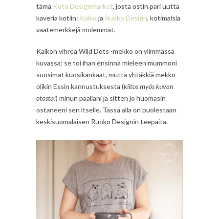
tämä
Koto Designmarket
, josta ostin pari uutta
kaveria kotiin:
Kaiko
ja
Ruoko Design
, kotimaisia
vaatemerkkejä molemmat.
Kaikon vihreä Wild Dots -mekko on ylimmässä
kuvassa; se toi ihan ensinnä mieleen mummoni
suosimat kuosikankaat, mutta yhtäkkiä mekko
olikin Essin kannustuksesta (
kiitos myös kuvan
otosta!
) minun päälläni ja sitten jo huomasin
ostaneeni sen itselle. Tässä alla on puolestaan
keskisuomalaisen Ruoko Designin teepaita.