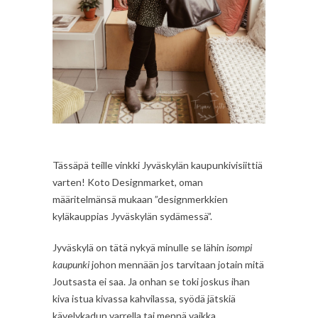
Tässäpä teille vinkki Jyväskylän kaupunkivisiittiä
varten! Koto Designmarket, oman
määritelmänsä mukaan ”designmerkkien
kyläkauppias Jyväskylän sydämessä”.
Jyväskylä on tätä nykyä minulle se lähin
isompi
kaupunki
johon mennään jos tarvitaan jotain mitä
Joutsasta ei saa. Ja onhan se toki joskus ihan
kiva istua kivassa kahvilassa, syödä jätskiä
kävelykadun varrella tai mennä vaikka