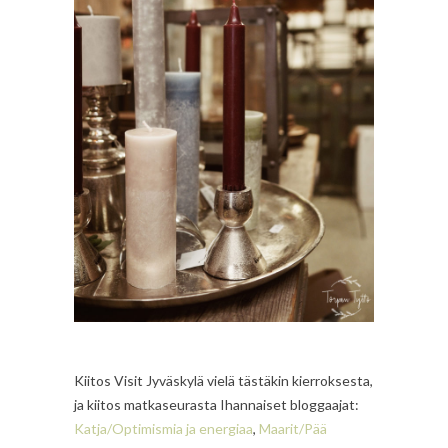
Kiitos Visit Jyväskylä vielä tästäkin kierroksesta,
ja kiitos matkaseurasta Ihannaiset bloggaajat:
Katja/Optimismia ja energiaa
,
Maarit/Pää