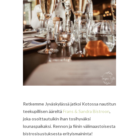
Retkemme Jyväskylässä jatkoi Kotossa nautitun
teekupillisen ääreltä
Frans & Sandra Bistroon
,
joka osoittautuikin ihan tosihyväksi
lounaspaikaksi. Rennon ja fiinin välimaastoisesta
bistrosisustuksesta erityismaininta!