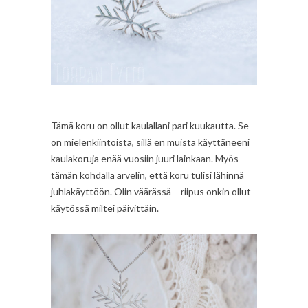
Tämä koru on ollut kaulallani pari kuukautta. Se
on mielenkiintoista, sillä en muista käyttäneeni
kaulakoruja enää vuosiin juuri lainkaan. Myös
tämän kohdalla arvelin, että koru tulisi lähinnä
juhlakäyttöön. Olin väärässä – riipus onkin ollut
käytössä miltei päivittäin.