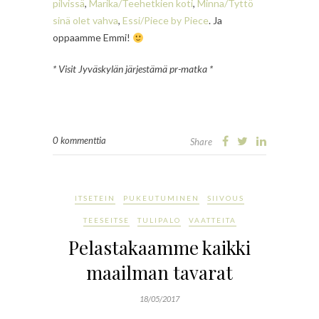
pilvissä
,
Marika/Teehetkien koti
,
Minna/Tyttö
sinä olet vahva
,
Essi/Piece by Piece
. Ja
oppaamme Emmi!
* Visit Jyväskylän järjestämä pr-matka *
0 kommenttia
Share
ITSETEIN
PUKEUTUMINEN
SIIVOUS
TEESEITSE
TULIPALO
VAATTEITA
Pelastakaamme kaikki
maailman tavarat
18/05/2017