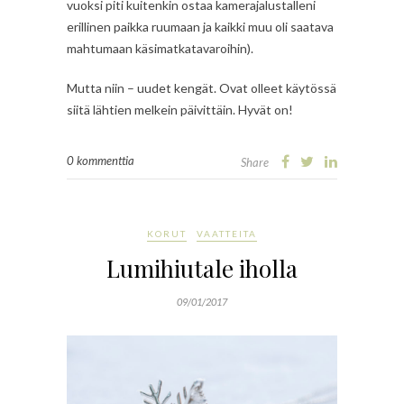
vuoksi piti kuitenkin ostaa kamerajalustalleni
erillinen paikka ruumaan ja kaikki muu oli saatava
mahtumaan käsimatkatavaroihin).
Mutta niin – uudet kengät. Ovat olleet käytössä
siitä lähtien melkein päivittäin. Hyvät on!
0 kommenttia
Share
KORUT
VAATTEITA
Lumihiutale iholla
09/01/2017