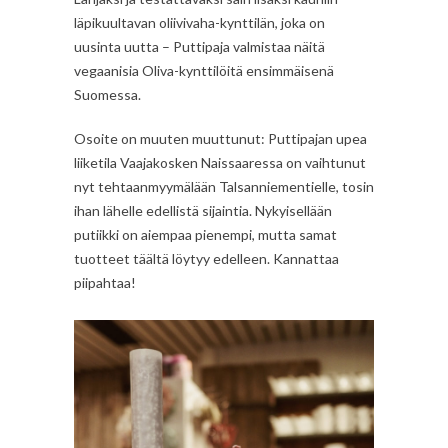
läpikuultavan oliivivaha-kynttilän, joka on
uusinta uutta – Puttipaja valmistaa näitä
vegaanisia Oliva-kynttilöitä ensimmäisenä
Suomessa.
Osoite on muuten muuttunut: Puttipajan upea
liiketila Vaajakosken Naissaaressa on vaihtunut
nyt tehtaanmyymälään Talsanniementielle, tosin
ihan lähelle edellistä sijaintia. Nykyisellään
putiikki on aiempaa pienempi, mutta samat
tuotteet täältä löytyy edelleen. Kannattaa
piipahtaa!