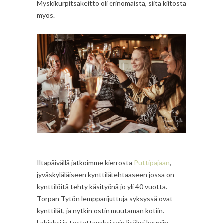
Myskikurpitsakeitto oli erinomaista, siitä kiitosta
myös.
Iltapäivällä jatkoimme kierrosta
Puttipajaan
,
jyväskyläläiseen kynttilätehtaaseen jossa on
kynttilöitä tehty käsityönä jo yli 40 vuotta.
Torpan Tytön lempparijuttuja syksyssä ovat
kynttilät, ja nytkin ostin muutaman kotiin.
Lahjaksi ja testattavaksi sain lisäksi kauniin