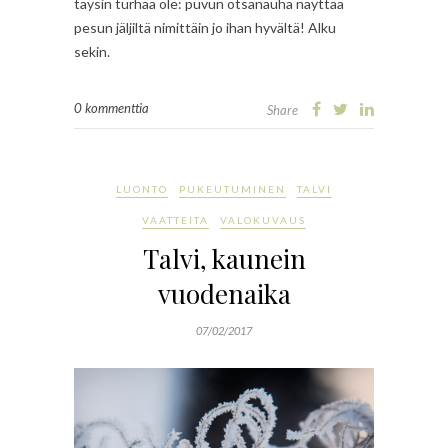
täysin turhaa ole: puvun otsanauha näyttää
pesun jäljiltä nimittäin jo ihan hyvältä! Alku
sekin.
0 kommenttia
Share
LUONTO
PUKEUTUMINEN
TALVI
VAATTEITA
VALOKUVAUS
Talvi, kaunein
vuodenaika
07/02/2017