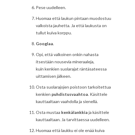
Pese uudelleen.
Huomaa että laukun pintaan muodostuu
valkoista jauhetta. Ja että laukusta on
tullut kuiva korppu.
Googlaa
.
Opi, että valkoinen onkin nahasta
itsestään nousevia mineraaleja,
kuin kenkien suolarajat räntäsateessa
uittamisen jälkeen.
Osta suolarajojen poistoon tarkoitettua
kenkien
puhdistusvaahtoa
. Käsittele
kauttaaltaan vaahdolla ja sienellä.
Osta mustaa
kenkälankkia
ja käsittele
kauttaaltaan. Ja tarvittaessa uudelleen.
Huomaa että laukku ei ole enää kuiva