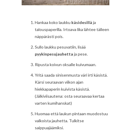
Hankaa koko laukku
käsidesillä
ja
talouspaperilla. Irtoava lika lähtee tälleen
näppärästi pois.
Sullo laukku pesuvatiin, lisää
pyykinpesujauhetta
ja pese.
Ripusta koivun oksalle kuivumaan.
Yritä saada sinisenmusta väri irti käsistä.
Kärsi seuraavan viikon ajan
hiekkapaperin kuivista käsistä.
(Jälkiviisautena: osta seuraavaa kertaa
varten kumihanskat)
Huomaa että laukun pintaan muodostuu
valkoista jauhetta. Tulkitse
saippuajäämiksi.