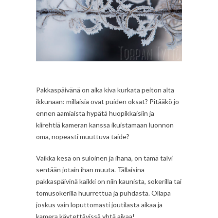
Pakkaspäivänä on aika kiva kurkata peiton alta
ikkunaan: millaisia ovat puiden oksat? Pitääkö jo
ennen aamiaista hypätä huopikkaisiin ja
kiirehtiä kameran kanssa ikuistamaan luonnon
oma, nopeasti muuttuva taide?
Vaikka kesä on suloinen ja ihana, on tämä talvi
sentään jotain ihan muuta. Tällaisina
pakkaspäivinä kaikki on niin kaunista, sokerilla tai
tomusokerilla huurrettua ja puhdasta. Ollapa
joskus vain loputtomasti joutilasta aikaa ja
kamera käytettävissä yhtä aikaa!