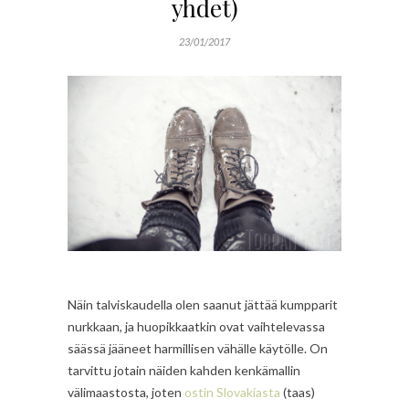
yhdet)
23/01/2017
Näin talviskaudella olen saanut jättää kumpparit
nurkkaan, ja huopikkaatkin ovat vaihtelevassa
säässä jääneet harmillisen vähälle käytölle. On
tarvittu jotain näiden kahden kenkämallin
välimaastosta, joten
ostin Slovakiasta
(taas)