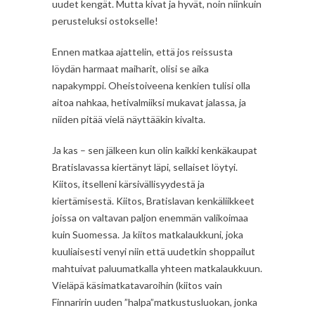
uudet kengät. Mutta kivat ja hyvät, noin niinkuin
perusteluksi ostokselle!
Ennen matkaa ajattelin, että jos reissusta
löydän harmaat maiharit, olisi se aika
napakymppi. Oheistoiveena kenkien tulisi olla
aitoa nahkaa, hetivalmiiksi mukavat jalassa, ja
niiden pitää vielä näyttääkin kivalta.
Ja kas – sen jälkeen kun olin kaikki kenkäkaupat
Bratislavassa kiertänyt läpi, sellaiset löytyi.
Kiitos, itselleni kärsivällisyydestä ja
kiertämisestä. Kiitos, Bratislavan kenkäliikkeet
joissa on valtavan paljon enemmän valikoimaa
kuin Suomessa. Ja kiitos matkalaukkuni, joka
kuuliaisesti venyi niin että uudetkin shoppailut
mahtuivat paluumatkalla yhteen matkalaukkuun.
Vieläpä käsimatkatavaroihin (kiitos vain
Finnaririn uuden ”halpa”matkustusluokan, jonka