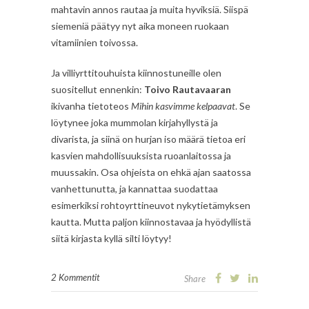
mahtavin annos rautaa ja muita hyviksiä. Siispä
siemeniä päätyy nyt aika moneen ruokaan
vitamiinien toivossa.
Ja villiyrttitouhuista kiinnostuneille olen
suositellut ennenkin:
Toivo Rautavaaran
ikivanha tietoteos
Mihin kasvimme kelpaavat
. Se
löytynee joka mummolan kirjahyllystä ja
divarista, ja siinä on hurjan iso määrä tietoa eri
kasvien mahdollisuuksista ruoanlaitossa ja
muussakin. Osa ohjeista on ehkä ajan saatossa
vanhettunutta, ja kannattaa suodattaa
esimerkiksi rohtoyrttineuvot nykytietämyksen
kautta. Mutta paljon kiinnostavaa ja hyödyllistä
siitä kirjasta kyllä silti löytyy!
2 Kommentit
Share