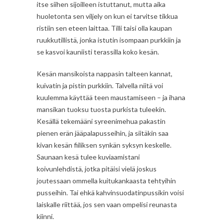
itse siihen sijoilleen istuttanut, mutta aika
huoletonta sen viljely on kun ei tarvitse tikkua
ristiin sen eteen laittaa. Tilli taisi olla kaupan
ruukkutillistä, jonka istutin isompaan purkkiin ja
se kasvoi kauniisti terassilla koko kesän.
Kesän mansikoista nappasin talteen kannat,
kuivatin ja pistin purkkiin. Talvella niitä voi
kuulemma käyttää teen maustamiseen – ja ihana
mansikan tuoksu tuosta purkista tuleekin.
Kesällä tekemääni syreenimehua pakastin
pienen erän jääpalapusseihin, ja siitäkin saa
kivan kesän fiiliksen synkän syksyn keskelle.
Saunaan kesä tulee kuviaamistani
koivunlehdistä, jotka pitäisi vielä joskus
joutessaan ommella kuitukankaasta tehtyihin
pusseihin. Tai ehkä kahvinsuodatinpussikin voisi
laiskalle riittää, jos sen vaan ompelisi reunasta
kiinni.