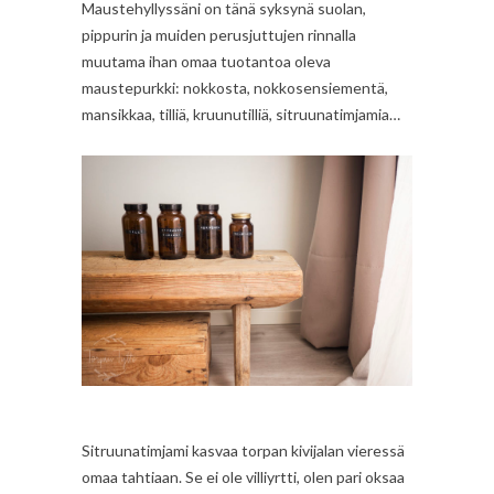
Maustehyllyssäni on tänä syksynä suolan,
pippurin ja muiden perusjuttujen rinnalla
muutama ihan omaa tuotantoa oleva
maustepurkki: nokkosta, nokkosensiementä,
mansikkaa, tilliä, kruunutilliä, sitruunatimjamia…
Sitruunatimjami kasvaa torpan kivijalan vieressä
omaa tahtiaan. Se ei ole villiyrtti, olen pari oksaa