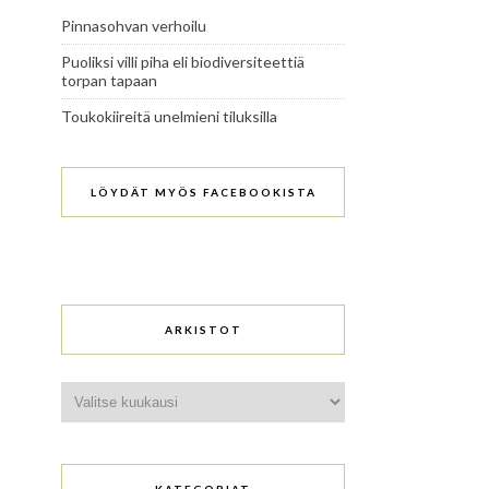
Pinnasohvan verhoilu
Puoliksi villi piha eli biodiversiteettiä
torpan tapaan
Toukokiireitä unelmieni tiluksilla
LÖYDÄT MYÖS FACEBOOKISTA
ARKISTOT
Arkistot