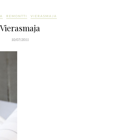
A
REMONTTI
VIERASMAJA
Vierasmaja
10/07/2011