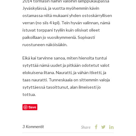
2014 törmäsin näihin valoihin lamppukaupassa
Jyväskylässä, ja vuotta myöhemmin kävin
ostamassa niitä mukaani yhden ostoskärryllisen
verran (no siis 4 kpl). Tein hyvän valinnan, nämä
istuvat torppani tyyliin kuin olisivat olleet
paikoillaan jo vuosikymmeniä. Sopivasti
ruostuneen näköisiäkin.
Eikä kai tarvinne sanoa, miten hienolta tuntui
sytyttää nämä uudet ja pitkään odotetut valot
elokuisena iltana. Nauratti, ja vähän itketti, ja
taas nauratti. Tunneskaala on sittemmin valoja
sytyttäessä tasoittunut, alan ilmeisesti jo
tottua.
Save
3 Kommentit
Share