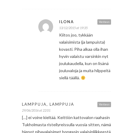
ILONA
Vastaus
13/12/2015 at 19:35
Kiitos joo, tykkään
valaisimista (ja lampuista)
kovasti. Piha alkaa olla ihan
hyvin valaistu varsinkin nyt
joulukaudella, kun on lisänä
jouluvaloja ja muita hilppeitä
siellä täällä.
LAMPPUJA, LAMPPUJA
Vastaus
29/06/2016 at 22:01
[…] ei voine kieltää. Keittiön kattovalon raahasin
Tukholmasta risteilyreissulla vuosia sitten, nämä
hienot pihavalaisimet bongasin valaisinliikkeestä