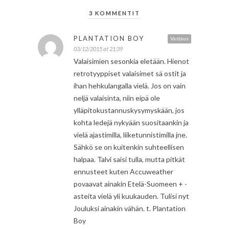
3 KOMMENTIT
PLANTATION BOY
Vastaus
03/12/2015 at 21:39
Valaisimien sesonkia eletään. Hienot
retrotyyppiset valaisimet sä ostit ja
ihan hehkulangalla vielä. Jos on vain
neljä valaisinta, niin eipä ole
ylläpitokustannuskysymyskään, jos
kohta ledejä nykyään suositaankin ja
vielä ajastimilla, liiketunnistimilla jne.
Sähkö se on kuitenkin suhteellisen
halpaa. Talvi saisi tulla, mutta pitkät
ennusteet kuten Accuweather
povaavat ainakin Etelä-Suomeen + -
asteita vielä yli kuukauden. Tulisi nyt
Jouluksi ainakin vähän. t. Plantation
Boy