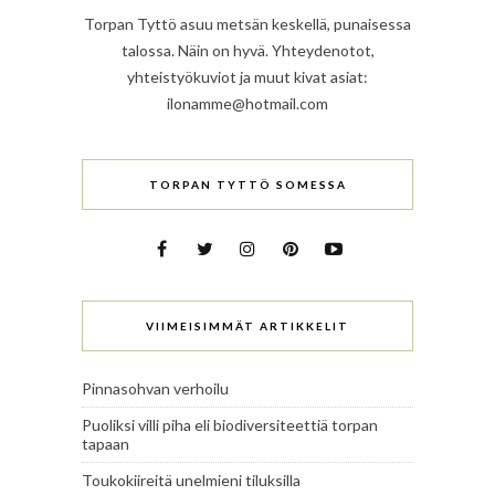
Torpan Tyttö asuu metsän keskellä, punaisessa
talossa. Näin on hyvä. Yhteydenotot,
yhteistyökuviot ja muut kivat asiat:
ilonamme@hotmail.com
TORPAN TYTTÖ SOMESSA
VIIMEISIMMÄT ARTIKKELIT
Pinnasohvan verhoilu
Puoliksi villi piha eli biodiversiteettiä torpan
tapaan
Toukokiireitä unelmieni tiluksilla