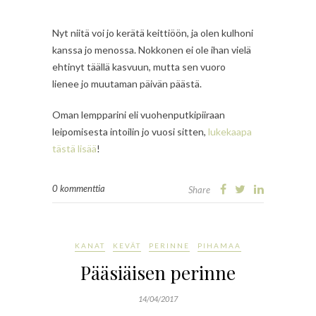
Nyt niitä voi jo kerätä keittiöön, ja olen kulhoni
kanssa jo menossa. Nokkonen ei ole ihan vielä
ehtinyt täällä kasvuun, mutta sen vuoro
lienee jo muutaman päivän päästä.
Oman lempparini eli vuohenputkipiiraan
leipomisesta intoilin jo vuosi sitten,
lukekaapa
tästä lisää
!
0 kommenttia
Share
KANAT
KEVÄT
PERINNE
PIHAMAA
Pääsiäisen perinne
14/04/2017