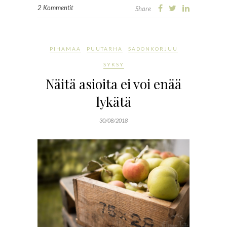
2 Kommentit
Share
PIHAMAA
PUUTARHA
SADONKORJUU
SYKSY
Näitä asioita ei voi enää
lykätä
30/08/2018