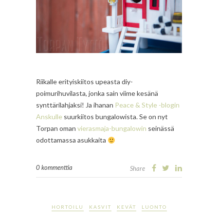
Riikalle erityiskiitos upeasta diy-
poimurihuvilasta, jonka sain viime kesänä
synttärilahjaksi! Ja ihanan
Peace & Style -blogin
Anskulle
suurkiitos bungalowista. Se on nyt
Torpan oman
vierasmaja-bungalowin
seinässä
odottamassa asukkaita
0 kommenttia
Share
HORTOILU
KASVIT
KEVÄT
LUONTO