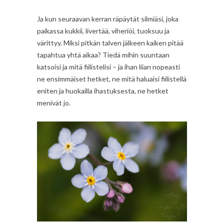
Ja kun seuraavan kerran räpäytät silmiäsi, joka
paikassa kukkii, livertää, viheriöi, tuoksuu ja
värittyy. Miksi pitkän talven jälkeen kaiken pitää
tapahtua yhtä aikaa? Tiedä mihin suuntaan
katsoisi ja mitä fiilistelisi – ja ihan liian nopeasti
ne ensimmäiset hetket, ne mitä haluaisi fiilistellä
eniten ja huokailla ihastuksesta, ne hetket
menivät jo.