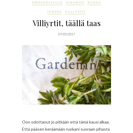
OMAVARAISUUS
PIHAMAA
RUOKA
TORPPA
VILLIYRTIT
Villiyrtit, täällä taas
07/05/2017
Oon odottanut jo pitkään että tämä kausi alkaa.
Että pääsen keräämään ruokani suoraan pihasta