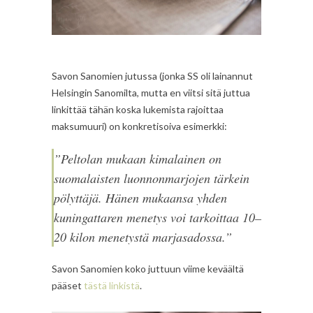
Savon Sanomien jutussa (jonka SS oli lainannut
Helsingin Sanomilta, mutta en viitsi sitä juttua
linkittää tähän koska lukemista rajoittaa
maksumuuri) on konkretisoiva esimerkki:
”Peltolan mukaan kimalainen on
suomalaisten luonnonmarjojen tärkein
pölyttäjä. Hänen mukaansa yhden
kuningattaren menetys voi tarkoittaa 10–
20 kilon menetystä marjasadossa.”
Savon Sanomien koko juttuun viime keväältä
pääset
tästä linkistä
.