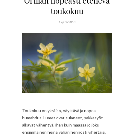
Oi liian nopeasti etenevä
toukokuu
17/05/2018
Toukokuu on yksi iso, näyttävä ja nopea
humahdus. Lumet ovat sulaneet, pakkasyöt
alkavat vähentyä, ihan kuin maassa jo joku
ensimmäinen heinä vähän hennosti vihertäisi.