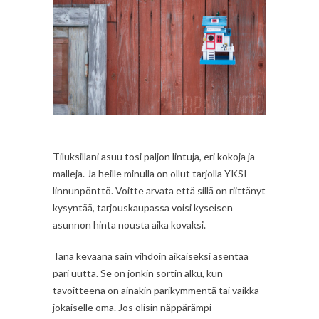
Tiluksillani asuu tosi paljon lintuja, eri kokoja ja
malleja. Ja heille minulla on ollut tarjolla YKSI
linnunpönttö. Voitte arvata että sillä on riittänyt
kysyntää, tarjouskaupassa voisi kyseisen
asunnon hinta nousta aika kovaksi.
Tänä keväänä sain vihdoin aikaiseksi asentaa
pari uutta. Se on jonkin sortin alku, kun
tavoitteena on ainakin parikymmentä tai vaikka
jokaiselle oma. Jos olisin näppärämpi