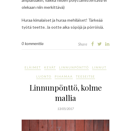
ampiaisiakin, vaikka niiden pölyttämistehtävä ei
olekaan niin merkittävä)
Huraa kimalaiset ja huraa mehiläiset! Tärkeää
työtä teette. Ja ootte aika söpöjä ja pörröisiä.
0 kommenttia
Share
ELÄIMET
KEVÄT
LINNUNPÖNTTÖ
LINNUT
LUONTO
PIHAMAA
TEESEITSE
Linnunpönttö, kolme
mallia
13/05/2017