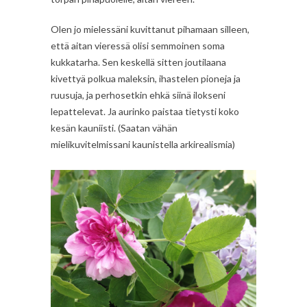
Olen jo mielessäni kuvittanut pihamaan silleen,
että aitan vieressä olisi semmoinen soma
kukkatarha. Sen keskellä sitten joutilaana
kivettyä polkua maleksin, ihastelen pioneja ja
ruusuja, ja perhosetkin ehkä siinä ilokseni
lepattelevat. Ja aurinko paistaa tietysti koko
kesän kauniisti. (Saatan vähän
mielikuvitelmissani kaunistella arkirealismia)