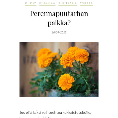
KUKAT
PIHAMAA
PUUTARHA
TORPPA
Perennapuutarhan
paikka?
16/09/2018
Jos olisi kaksi vaihtoehtoa kukkaistutuksille,