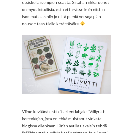
etsiskellä isompien seasta. Siitähän rikkaruohot
on myös kiitollisia, että ei tarvitse kuin niittää
isommat alas niin jo niitä pieniä versoja pian
nousee taas tilalle kerättäväksi
Viime keväänä ostin itselleni lahjaksi Villiyrtti-
keittokirjan, jota en ehkä muistanut vinkata
blogissa ollenkaan. Kirjan avulla uskalsin tehdä
lisääkin yrttikokeiluja kesän mittaan, kun ilmeni