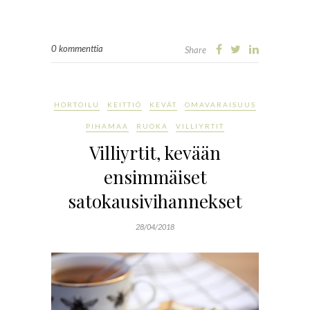
0 kommenttia
Share
HORTOILU
KEITTIÖ
KEVÄT
OMAVARAISUUS
PIHAMAA
RUOKA
VILLIYRTIT
Villiyrtit, kevään
ensimmäiset
satokausivihannekset
28/04/2018