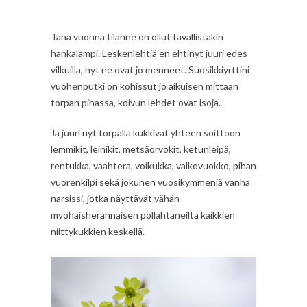
Tänä vuonna tilanne on ollut tavallistakin
hankalampi. Leskenlehtiä en ehtinyt juuri edes
vilkuilla, nyt ne ovat jo menneet. Suosikkiyrttini
vuohenputki on kohissut jo aikuisen mittaan
torpan pihassa, koivun lehdet ovat isoja.
Ja juuri nyt torpalla kukkivat yhteen soittoon
lemmikit, leinikit, metsäorvokit, ketunleipä,
rentukka, vaahtera, voikukka, valkovuokko, pihan
vuorenkilpi sekä jokunen vuosikymmeniä vanha
narsissi, jotka näyttävät vähän
myöhäisherännäisen pöllähtäneiltä kaikkien
niittykukkien keskellä.