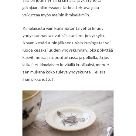
sillä on juuri nyt siinä lattialla, jäykistyneitä
jalkojaan oikoessaan, tärkeä tehtävä joka
vaikuttaa myös meihin ihmiseläimiin.
Kimalaisista vain kuningatar talvehtii (muut
yhdyskunnasta ovat siis kuolleet jo syksyllä,
kovan kesäduunin jälkeen). Vain kuningatar voi
luoda kesäksi uuden yhdyskunnan, joka pölyttää
kasvit metsässä, puutarhassa ja pelloilla. Ja jos
lätkäiset kimalaisen keväällä kuoliaaksi, menee
sen mukana koko tuleva yhdyskunta – ei siis
ihan pikku juttu!