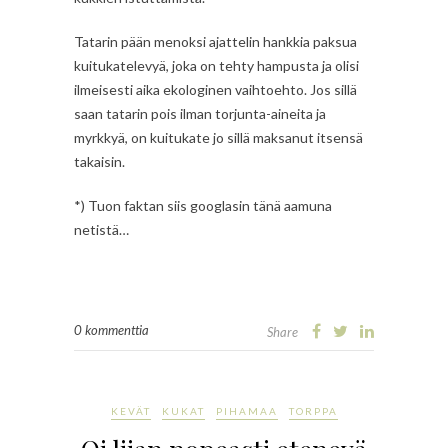
Tatarin pään menoksi ajattelin hankkia paksua
kuitukatelevyä, joka on tehty hampusta ja olisi
ilmeisesti aika ekologinen vaihtoehto. Jos sillä
saan tatarin pois ilman torjunta-aineita ja
myrkkyä, on kuitukate jo sillä maksanut itsensä
takaisin.
*) Tuon faktan siis googlasin tänä aamuna
netistä…
0 kommenttia
Share
KEVÄT
KUKAT
PIHAMAA
TORPPA