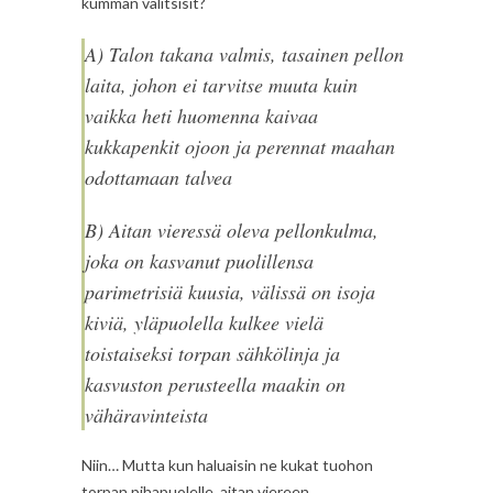
kumman valitsisit?
A) Talon takana valmis, tasainen pellon
laita, johon ei tarvitse muuta kuin
vaikka heti huomenna kaivaa
kukkapenkit ojoon ja perennat maahan
odottamaan talvea
B) Aitan vieressä oleva pellonkulma,
joka on kasvanut puolillensa
parimetrisiä kuusia, välissä on isoja
kiviä, yläpuolella kulkee vielä
toistaiseksi torpan sähkölinja ja
kasvuston perusteella maakin on
vähäravinteista
Niin… Mutta kun haluaisin ne kukat tuohon
torpan pihapuolelle, aitan viereen.