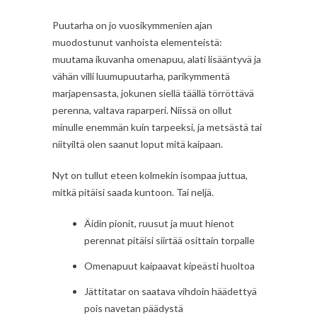
Puutarha on jo vuosikymmenien ajan
muodostunut vanhoista elementeistä:
muutama ikuvanha omenapuu, alati lisääntyvä ja
vähän villi luumupuutarha, parikymmentä
marjapensasta, jokunen siellä täällä törröttävä
perenna, valtava raparperi. Niissä on ollut
minulle enemmän kuin tarpeeksi, ja metsästä tai
niityiltä olen saanut loput mitä kaipaan.
Nyt on tullut eteen kolmekin isompaa juttua,
mitkä pitäisi saada kuntoon. Tai neljä.
Äidin pionit, ruusut ja muut hienot
perennat pitäisi siirtää osittain torpalle
Omenapuut kaipaavat kipeästi huoltoa
Jättitatar on saatava vihdoin häädettyä
pois navetan päädystä