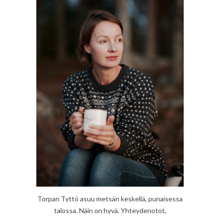
Torpan Tyttö asuu metsän keskellä, punaisessa
talossa. Näin on hyvä. Yhteydenotot,