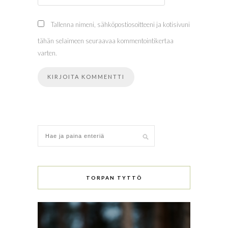
Tallenna nimeni, sähköpostiosoitteeni ja kotisivuni
tähän selaimeen seuraavaa kommentointikertaa
varten.
TORPAN TYTTÖ