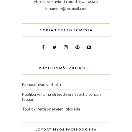
yhteistyökuviot ja muut kivat asiat:
ilonamme@hotmail.com
TORPAN TYTTÖ SOMESSA
VIIMEISIMMÄT ARTIKKELIT
Pinnasohvan verhoilu
Puoliksi villi piha eli biodiversiteettiä torpan
tapaan
Toukokiireitä unelmieni tiluksilla
LÖYDÄT MYÖS FACEBOOKISTA