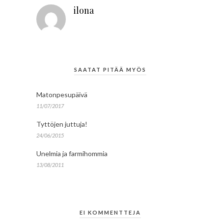
ilona
SAATAT PITÄÄ MYÖS
Matonpesupäivä
11/07/2017
Tyttöjen juttuja!
24/06/2015
Unelmia ja farmihommia
13/08/2011
EI KOMMENTTEJA