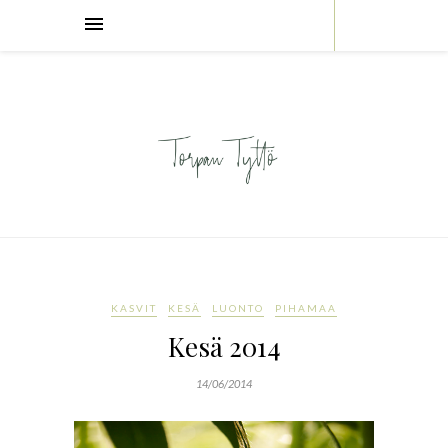
KASVIT
KESÄ
LUONTO
PIHAMAA
Kesä 2014
14/06/2014