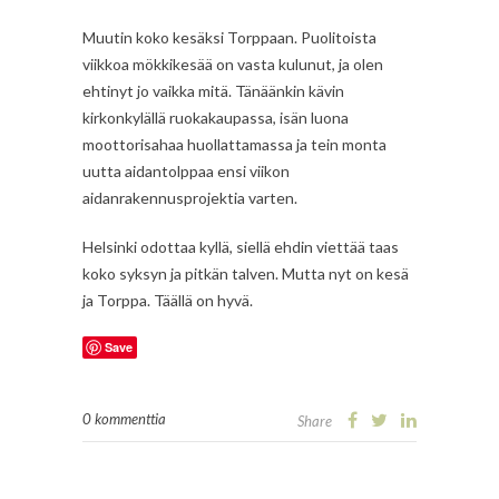
Muutin koko kesäksi Torppaan. Puolitoista
viikkoa mökkikesää on vasta kulunut, ja olen
ehtinyt jo vaikka mitä. Tänäänkin kävin
kirkonkylällä ruokakaupassa, isän luona
moottorisahaa huollattamassa ja tein monta
uutta aidantolppaa ensi viikon
aidanrakennusprojektia varten.
Helsinki odottaa kyllä, siellä ehdin viettää taas
koko syksyn ja pitkän talven. Mutta nyt on kesä
ja Torppa. Täällä on hyvä.
Save
0 kommenttia
Share