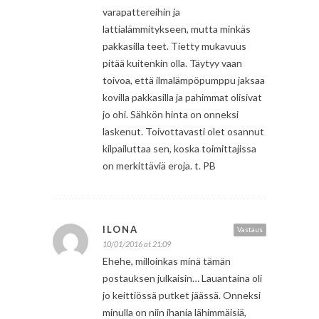
varapattereihin ja
lattialämmitykseen, mutta minkäs
pakkasilla teet. Tietty mukavuus
pitää kuitenkin olla. Täytyy vaan
toivoa, että ilmalämpöpumppu jaksaa
kovilla pakkasilla ja pahimmat olisivat
jo ohi. Sähkön hinta on onneksi
laskenut. Toivottavasti olet osannut
kilpailuttaa sen, koska toimittajissa
on merkittäviä eroja. t. PB
ILONA
Vastaus
10/01/2016 at 21:09
Ehehe, milloinkas minä tämän
postauksen julkaisin… Lauantaina oli
jo keittiössä putket jäässä. Onneksi
minulla on niin ihania lähimmäisiä,