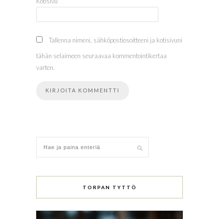
Kotisivu
Tallenna nimeni, sähköpostiosoitteeni ja kotisivuni
tähän selaimeen seuraavaa kommentointikertaa
varten.
TORPAN TYTTÖ