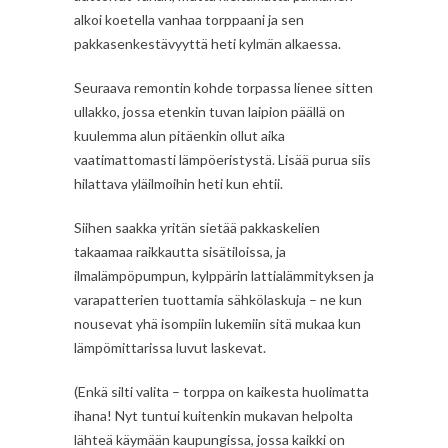
alkoi koetella vanhaa torppaani ja sen
pakkasenkestävyyttä heti kylmän alkaessa.
Seuraava remontin kohde torpassa lienee sitten
ullakko, jossa etenkin tuvan laipion päällä on
kuulemma alun pitäenkin ollut aika
vaatimattomasti lämpöeristystä. Lisää purua siis
hilattava yläilmoihin heti kun ehtii.
Siihen saakka yritän sietää pakkaskelien
takaamaa raikkautta sisätiloissa, ja
ilmalämpöpumpun, kylppärin lattialämmityksen ja
varapatterien tuottamia sähkölaskuja – ne kun
nousevat yhä isompiin lukemiin sitä mukaa kun
lämpömittarissa luvut laskevat.
(Enkä silti valita – torppa on kaikesta huolimatta
ihana! Nyt tuntui kuitenkin mukavan helpolta
lähteä käymään kaupungissa, jossa kaikki on