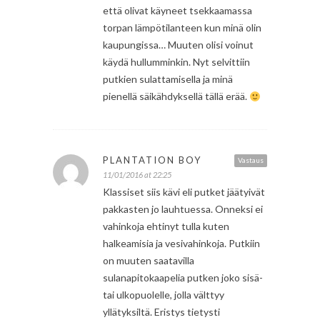
että olivat käyneet tsekkaamassa
torpan lämpötilanteen kun minä olin
kaupungissa… Muuten olisi voinut
käydä hullumminkin. Nyt selvittiin
putkien sulattamisella ja minä
pienellä säikähdyksellä tällä erää.
PLANTATION BOY
Vastaus
11/01/2016 at 22:25
Klassiset siis kävi eli putket jäätyivät
pakkasten jo lauhtuessa. Onneksi ei
vahinkoja ehtinyt tulla kuten
halkeamisia ja vesivahinkoja. Putkiin
on muuten saatavilla
sulanapitokaapelia putken joko sisä-
tai ulkopuolelle, jolla välttyy
yllätyksiltä. Eristys tietysti