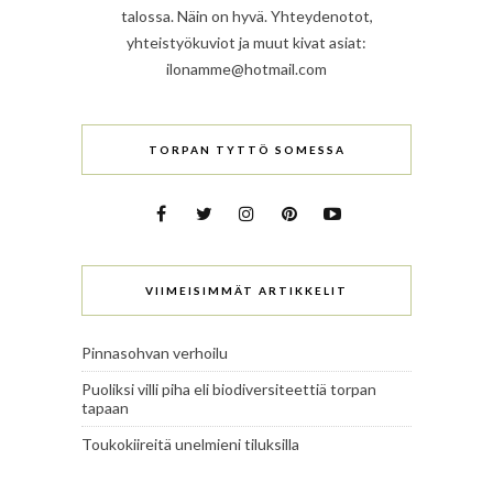
talossa. Näin on hyvä. Yhteydenotot,
yhteistyökuviot ja muut kivat asiat:
ilonamme@hotmail.com
TORPAN TYTTÖ SOMESSA
VIIMEISIMMÄT ARTIKKELIT
Pinnasohvan verhoilu
Puoliksi villi piha eli biodiversiteettiä torpan
tapaan
Toukokiireitä unelmieni tiluksilla