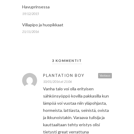
Havuprinsessa
19/12/2015
Villapipo ja huopikkaat
21/11/2016
3 KOMMENTIT
PLANTATION BOY
Vastaus
10/01/2016 at 21:06
Vanha talo voi olla erityisen
sähkönsyöppö kovilla pakkasilla kun
lämpöä voi vuotaa niin yläpohjasta,
hormeista. lattiasta, seinistä, ovista
ja ikkunoistakin. Varaava tulisija ja
kauttaaltaan tehty eristys olisi
tietysti great verrattuna