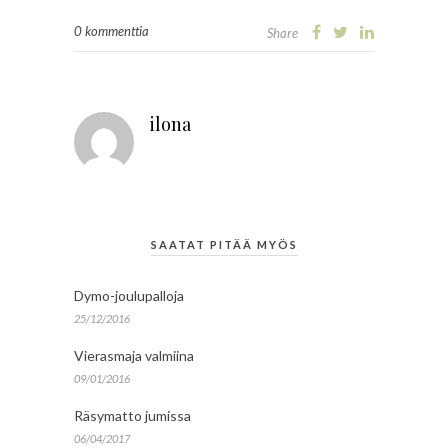
0 kommenttia
Share
ilona
SAATAT PITÄÄ MYÖS
Dymo-joulupalloja
25/12/2016
Vierasmaja valmiina
09/01/2016
Räsymatto jumissa
06/04/2017