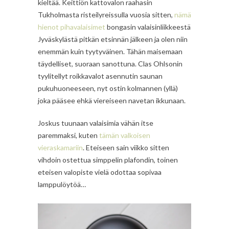
kieltää. Keittiön kattovalon raahasin
Tukholmasta risteilyreissulla vuosia sitten,
nämä
hienot pihavalaisimet
bongasin valaisinliikkeestä
Jyväskylästä pitkän etsinnän jälkeen ja olen niin
enemmän kuin tyytyväinen. Tähän maisemaan
täydelliset, suoraan sanottuna. Clas Ohlsonin
tyylitellyt roikkavalot asennutin saunan
pukuhuoneeseen, nyt ostin kolmannen (yllä)
joka pääsee ehkä viereiseen navetan ikkunaan.
Joskus tuunaan valaisimia vähän itse
paremmaksi, kuten
tämän valkoisen
vieraskamariin
. Eteiseen sain viikko sitten
vihdoin ostettua simppelin plafondin, toinen
eteisen valopiste vielä odottaa sopivaa
lamppulöytöä…