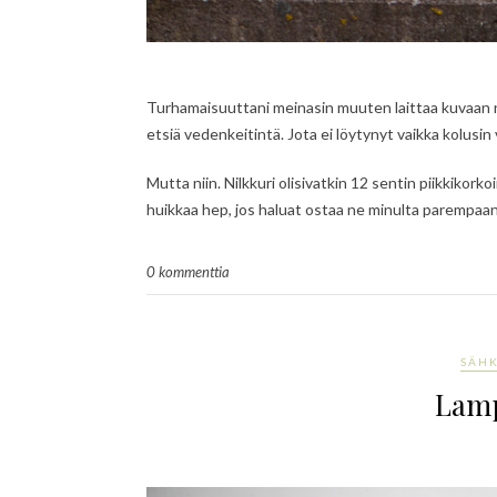
Turhamaisuuttani meinasin muuten laittaa kuvaan nu
etsiä vedenkeitintä. Jota ei löytynyt vaikka kolusi
Mutta niin. Nilkkuri olisivatkin 12 sentin piikkikork
huikkaa hep, jos haluat ostaa ne minulta parempaan
0 kommenttia
SÄH
Lamp