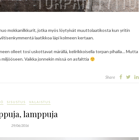
o mokkanilkkurit, jotka myös löytyivät muuttolaatikosta kun yritin
n viitisenkymmentä laatikkoa läpi kolmeen kertaan.
oineen olleet tosi uskottavat märällä, kelirikkoisella torpan pihalla… Mutta
 miljööseen. Vaikka jonnekin missä on asfalttia
Share
KÖ
SISUSTUS
VALAISTUS
puja, lamppuja
29/06/2016