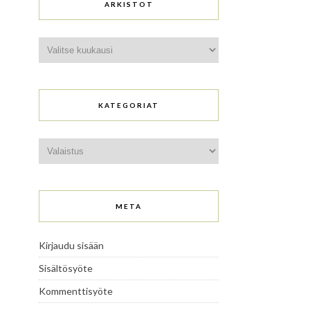
ARKISTOT
Arkistot
KATEGORIAT
Kategoriat
META
Kirjaudu sisään
Sisältösyöte
Kommenttisyöte