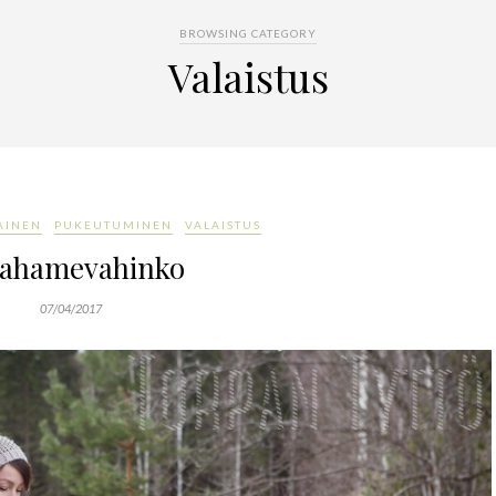
BROWSING CATEGORY
Valaistus
AINEN
PUKEUTUMINEN
VALAISTUS
lahamevahinko
07/04/2017