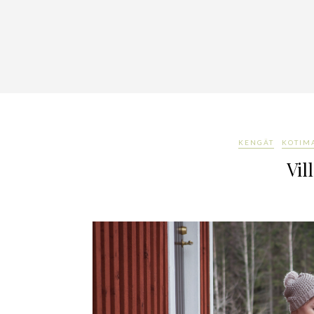
KENGÄT
KOTIM
Vil