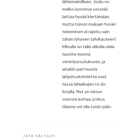
lähimmäisilleen. Joulu on
melko luonteva sesonki
laittaa hyvää kiertämään,
mutta toivon mukaan hyvän
tekeminen ei rajoitu vain
tähän lyhyeen talvikauteen!
Minulla on tällä viikolla vielä
tavoite mennä
verenluovutukseen, ja
ainakin pari muuta
lahjoituskohdetta ovat
tässä lähiaikojen to do-
listalla. Nyt on minun
vuoroni auttaa, joskus
tilanne voi olla toisin päin.
JÄTÄ VASTAUS