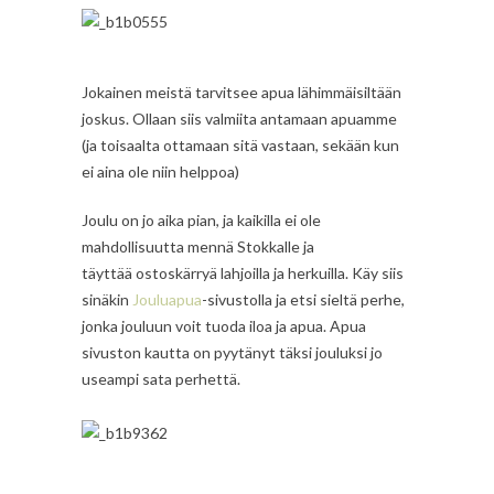
Jokainen meistä tarvitsee apua lähimmäisiltään
joskus. Ollaan siis valmiita antamaan apuamme
(ja toisaalta ottamaan sitä vastaan, sekään kun
ei aina ole niin helppoa)
Joulu on jo aika pian, ja kaikilla ei ole
mahdollisuutta mennä Stokkalle ja
täyttää ostoskärryä lahjoilla ja herkuilla. Käy siis
sinäkin
Jouluapua
-sivustolla ja etsi sieltä perhe,
jonka jouluun voit tuoda iloa ja apua. Apua
sivuston kautta on pyytänyt täksi jouluksi jo
useampi sata perhettä.