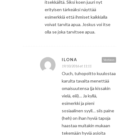
itsekkäiltä. Siksi koen juuri nyt
erityisen tärkeäksi näyttää
esimerkkiä että ihmiset kaikkialla
voivat tarvita apua. Joskus voi itse
olla se joka tarvitsee apua.
ILONA
Vastaus
19/10/2016 at 11:11
Ouch, tuhopoltto kuulostaa
karulta tavalta menettää
omaisuutensa (ja kissakin
vielä, eiii)… Ja kyllä,
esimerkki ja pieni
sosiaalinen syyll… siis paine
(heh) on ihan hyviä tapoja
haastaa muitakin mukaan
tekemään hyviä asioita