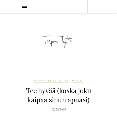
HYVÄNTEKEVÄISYYS
JOULU
Tee hyvää (koska joku
kaipaa sinun apuasi)
18/10/2016