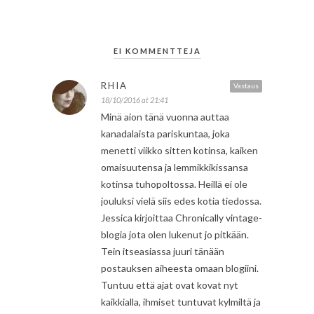
EI KOMMENTTEJA
RHIA
Vastaus
18/10/2016 at 21:41
Minä aion tänä vuonna auttaa
kanadalaista pariskuntaa, joka
menetti viikko sitten kotinsa, kaiken
omaisuutensa ja lemmikkikissansa
kotinsa tuhopoltossa. Heillä ei ole
jouluksi vielä siis edes kotia tiedossa.
Jessica kirjoittaa Chronically vintage-
blogia jota olen lukenut jo pitkään.
Tein itseasiassa juuri tänään
postauksen aiheesta omaan blogiini.
Tuntuu että ajat ovat kovat nyt
kaikkialla, ihmiset tuntuvat kylmiltä ja