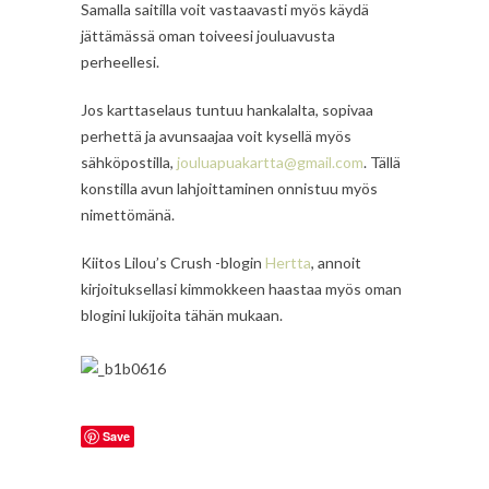
Samalla saitilla voit vastaavasti myös käydä
jättämässä oman toiveesi jouluavusta
perheellesi.
Jos karttaselaus tuntuu hankalalta, sopivaa
perhettä ja avunsaajaa voit kysellä myös
sähköpostilla,
jouluapuakartta@gmail.com
. Tällä
konstilla avun lahjoittaminen onnistuu myös
nimettömänä.
Kiitos Lilou’s Crush -blogin
Hertta
, annoit
kirjoituksellasi kimmokkeen haastaa myös oman
blogini lukijoita tähän mukaan.
Save