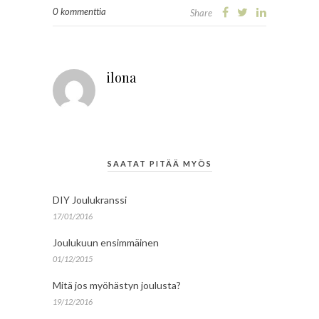
0 kommenttia
Share
ilona
SAATAT PITÄÄ MYÖS
DIY Joulukranssi
17/01/2016
Joulukuun ensimmäinen
01/12/2015
Mitä jos myöhästyn joulusta?
19/12/2016