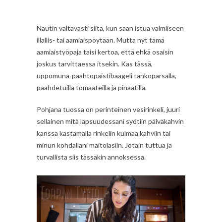
Nautin valtavasti siitä, kun saan istua valmiiseen
illallis- tai aamiaispöytään. Mutta nyt tämä
aamiaistyöpaja taisi kertoa, että ehkä osaisin
joskus tarvittaessa itsekin. Kas tässä,
uppomuna-paahtopaistibaageli tankoparsalla,
paahdetuilla tomaateilla ja pinaatilla.
Pohjana tuossa on perinteinen vesirinkeli, juuri
sellainen mitä lapsuudessani syötiin päiväkahvin
kanssa kastamalla rinkelin kulmaa kahviin tai
minun kohdallani maitolasiin. Jotain tuttua ja
turvallista siis tässäkin annoksessa.