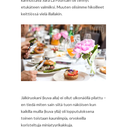
kannustava Sara La Fountain oli tehnyt
etukäteen valmiiksi. Muuten olisimme hikoilleet
keittiössä vielä illallakin.
Jälkiruokani (kuva alla) ei ollut ulkonäöllä pilattu –
en tiedä miten sain siitä tuon näköisen kun
kaikilla muilla (kuva yllä) oli lopputuloksena
toinen toistaan kauniimpia, orvokeilla
koristeltuja miniatyyrikakkuja.