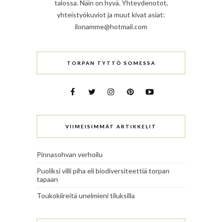
talossa. Näin on hyvä. Yhteydenotot,
yhteistyökuviot ja muut kivat asiat:
ilonamme@hotmail.com
TORPAN TYTTÖ SOMESSA
VIIMEISIMMÄT ARTIKKELIT
Pinnasohvan verhoilu
Puoliksi villi piha eli biodiversiteettiä torpan
tapaan
Toukokiireitä unelmieni tiluksilla