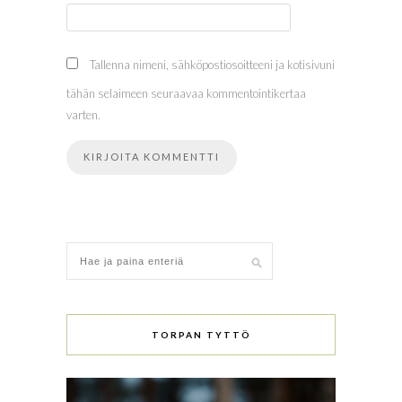
Tallenna nimeni, sähköpostiosoitteeni ja kotisivuni
tähän selaimeen seuraavaa kommentointikertaa
varten.
TORPAN TYTTÖ