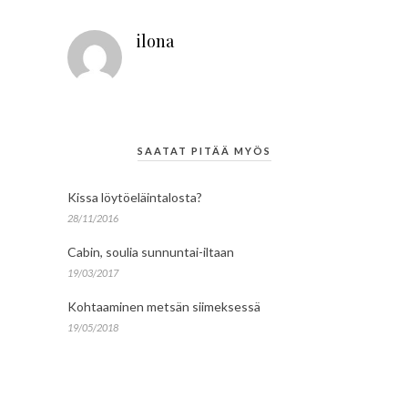
ilona
SAATAT PITÄÄ MYÖS
Kissa löytöeläintalosta?
28/11/2016
Cabin, soulia sunnuntai-iltaan
19/03/2017
Kohtaaminen metsän siimeksessä
19/05/2018