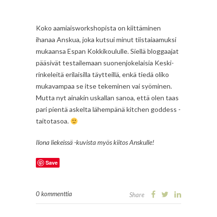
Koko aamiaisworkshopista on kiittäminen
ihanaa Anskua, joka kutsui minut tiistaiaamuksi
mukaansa Espan Kokkikoululle. Siellä bloggaajat
pääsivät testailemaan suonenjokelaisia Keski-
rinkeleitä erilaisilla täytteillä, enkä tiedä oliko
mukavampaa se itse tekeminen vai syöminen.
Mutta nyt ainakin uskallan sanoa, että olen taas
pari pientä askelta lähempänä kitchen goddess -
taitotasoa.
Ilona liekeissä -kuvista myös kiitos Anskulle!
Save
0 kommenttia
Share