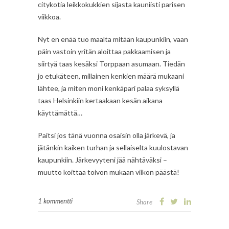
citykotia leikkokukkien sijasta kauniisti parisen
viikkoa.
Nyt en enää tuo maalta mitään kaupunkiin, vaan
päin vastoin yritän aloittaa pakkaamisen ja
siirtyä taas kesäksi Torppaan asumaan. Tiedän
jo etukäteen, millainen kenkien määrä mukaani
lähtee, ja miten moni kenkäpari palaa syksyllä
taas Helsinkiin kertaakaan kesän aikana
käyttämättä…
Paitsi jos tänä vuonna osaisin olla järkevä, ja
jätänkin kaiken turhan ja sellaiselta kuulostavan
kaupunkiin. Järkevyyteni jää nähtäväksi –
muutto koittaa toivon mukaan viikon päästä!
1 kommentti
Share