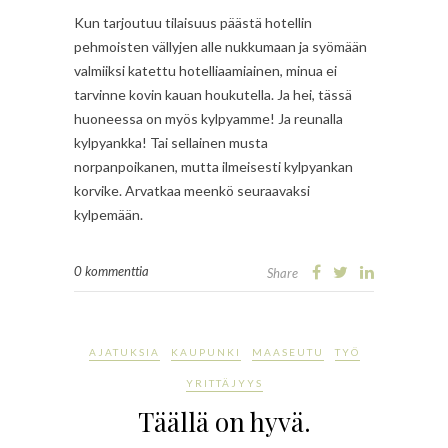
Kun tarjoutuu tilaisuus päästä hotellin
pehmoisten vällyjen alle nukkumaan ja syömään
valmiiksi katettu hotelliaamiainen, minua ei
tarvinne kovin kauan houkutella. Ja hei, tässä
huoneessa on myös kylpyamme! Ja reunalla
kylpyankka! Tai sellainen musta
norpanpoikanen, mutta ilmeisesti kylpyankan
korvike. Arvatkaa meenkö seuraavaksi
kylpemään.
0 kommenttia
Share
AJATUKSIA
KAUPUNKI
MAASEUTU
TYÖ
YRITTÄJYYS
Täällä on hyvä.