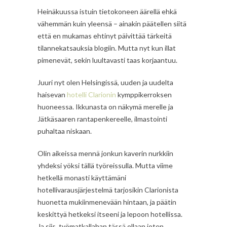
Heinäkuussa istuin tietokoneen äärellä ehkä
vähemmän kuin yleensä – ainakin päätellen siitä
että en mukamas ehtinyt päivittää tärkeitä
tilannekatsauksia blogiin. Mutta nyt kun illat
pimenevät, sekin luultavasti taas korjaantuu.
Juuri nyt olen Helsingissä, uuden ja uudelta
haisevan
hotelli Clarionin
kymppikerroksen
huoneessa. Ikkunasta on näkymä merelle ja
Jätkäsaaren rantapenkereelle, ilmastointi
puhaltaa niskaan.
Olin aikeissa mennä jonkun kaverin nurkkiin
yhdeksi yöksi tällä työreissulla. Mutta viime
hetkellä monasti käyttämäni
hotellivarausjärjestelmä tarjosikin Clarionista
huonetta mukiinmenevään hintaan, ja päätin
keskittyä hetkeksi itseeni ja lepoon hotellissa.
Ja siis, työmatkallahan tässä ollaan joten