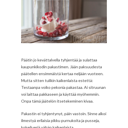
Päätin jo kevättalvella tyhjentää ja sulattaa
kaupunkikodin pakastimen. Jään paksuudesta
päätellen ensimmäistä kertaa neljään vuoteen.
Mutta sitten tulikin kaikenlaista estettä:
Testaanpa voiko pekonia pakastaa. Ai sitruunan
voi laittaa pakkaseen ja käyttää myöhemmin.
Onpa tämä jäätelön itsetekeminen kivaa.
Pakastin ei tyhjentynyt, päin vastoin. Sinne alkoi
ilmestyä erilaisia pikku purnukoita ja pusseja,
kokeilueriä vähän kaikenlaista.