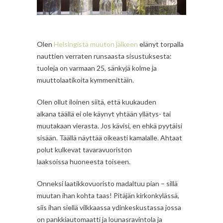
Olen
Helsingistä muuton jälkeen
elänyt torpalla
nauttien verraten runsaasta sisustuksesta:
tuoleja on varmaan 25, sänkyjä kolme ja
muuttolaatikoita kymmenittäin.
Olen ollut iloinen siitä, että kuukauden
aikana täällä ei ole käynyt yhtään yllätys- tai
muutakaan vierasta. Jos kävisi, en ehkä pyytäisi
sisään. Täällä näyttää oikeasti kamalalle. Ahtaat
polut kulkevat tavaravuoriston
laaksoissa huoneesta toiseen.
Onneksi laatikkovuoristo madaltuu pian – sillä
muutan ihan kohta taas! Pitäjän kirkonkylässä,
siis ihan siellä vilkkaassa ydinkeskustassa jossa
on pankkiautomaatti ja lounasravintola ja