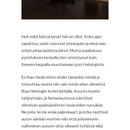
Huh mikä talvi ja kevät tää on ollut. Koko ajan
tapahtuu, asiat vyöryvät eteenpäin ja minä vain
yritän pitää laidoista kiinni. Mutta maaliskuun
pyörityksen keskellä olen onnistunut kuin
ihmeen kaupalla muuttamaan pois Helsingistä.
En ihan tiedä miten ehdin tämänkin tehdä ja
toteuttaa, mutta niin vain istuin eilen viimeistä
iltaa Helsingin-kotini lattialla. Asunto kumisi
tyhjyyttään, ja farmariautossa odottivat
viimeiset epämääräisten tavaroiden nyssäkät.
Ne joita ”ei ole enää paljonkaan”, ja jotka täyttivät
auton ääriään myöten niin että pölynimurin
sullominen autoon oli jo oikeasti työlästä eikä