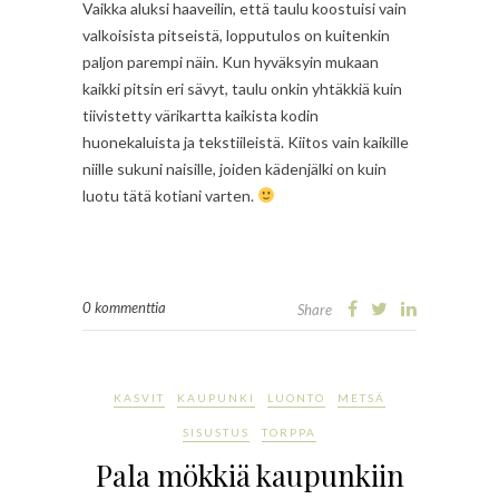
Vaikka aluksi haaveilin, että taulu koostuisi vain
valkoisista pitseistä, lopputulos on kuitenkin
paljon parempi näin. Kun hyväksyin mukaan
kaikki pitsin eri sävyt, taulu onkin yhtäkkiä kuin
tiivistetty värikartta kaikista kodin
huonekaluista ja tekstiileistä. Kiitos vain kaikille
niille sukuni naisille, joiden kädenjälki on kuin
luotu tätä kotiani varten.
0 kommenttia
Share
KASVIT
KAUPUNKI
LUONTO
METSÄ
SISUSTUS
TORPPA
Pala mökkiä kaupunkiin