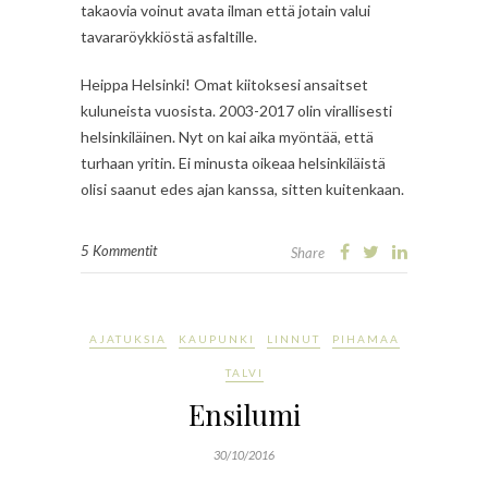
takaovia voinut avata ilman että jotain valui
tavararöykkiöstä asfaltille.
Heippa Helsinki! Omat kiitoksesi ansaitset
kuluneista vuosista. 2003-2017 olin virallisesti
helsinkiläinen. Nyt on kai aika myöntää, että
turhaan yritin. Ei minusta oikeaa helsinkiläistä
olisi saanut edes ajan kanssa, sitten kuitenkaan.
5 Kommentit
Share
AJATUKSIA
KAUPUNKI
LINNUT
PIHAMAA
TALVI
Ensilumi
30/10/2016