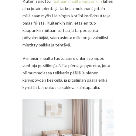
Kuten sanottu,
raahaan maalta kaupunkiin
lähes
aina jotain pientä ja tärkeää mukanani, jotain
millä saan myös Helsingin-kotiini kodikkuutta ja
omaa fiilistä. Kuitenkin niin, että en tuo
kaupunkiin mitään turhaa ja tarpeetonta
pölynkerääjää, vaan asioita mille on jo valmiiksi
mietitty paikka ja tehtävä.
Viimeisin maalta tuotu aarre onkin iso nippu
vanhoja pitsiliinoja. Niitä pieniä ja pyöreitä, joita
oli mummolassa telkkarin päällä ja pienen
kahvipöydän keskellä, ja pitsiliinan päällä ehkä
kynttilä tai ruukussa kukkiva saintapaulia.