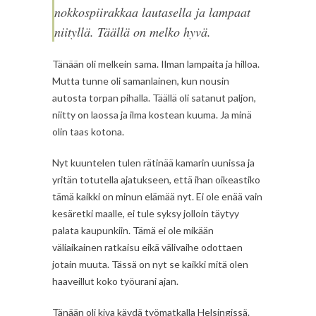
nokkospiirakkaa lautasella ja lampaat
niityllä. Täällä on melko hyvä.
Tänään oli melkein sama. Ilman lampaita ja hilloa.
Mutta tunne oli samanlainen, kun nousin
autosta torpan pihalla. Täällä oli satanut paljon,
niitty on laossa ja ilma kostean kuuma. Ja minä
olin taas kotona.
Nyt kuuntelen tulen rätinää kamarin uunissa ja
yritän totutella ajatukseen, että ihan oikeastiko
tämä kaikki on minun elämää nyt. Ei ole enää vain
kesäretki maalle, ei tule syksy jolloin täytyy
palata kaupunkiin. Tämä ei ole mikään
väliaikainen ratkaisu eikä välivaihe odottaen
jotain muuta. Tässä on nyt se kaikki mitä olen
haaveillut koko työurani ajan.
Tänään oli kiva käydä työmatkalla Helsingissä.