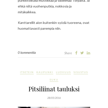
purkkitolkulla mustikkaa ja vadelmaa Torpalta. Ja
ehkä niitä vuohenputkia, nokkosia ja
mitäkaikkea.
Kanttarellit aion kuitenkin syödä tuoreena, ovat
huomattavasti parempia niin.
0 kommenttia
Share
ITSETEIN
KAUPUNKI
LUOVUUS
SISUSTUS
SUKU
Pitsiliinat tauluksi
28/05/2016