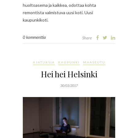
huoltoasema ja kaikkea, odottaa kohta
remontista valmistuva uusi koti. Uusi
kaupunkikoti.
0 kommenttia
Share
AJATUKSIA
KAUPUNKI
MAASEUTU
Hei hei Helsinki
30/03/2017