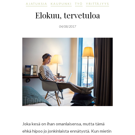
AJATUKSIA
KAUPUNKI
TYÖ
YRITTÄJYYS
Elokuu, tervetuloa
04/08/2017
Joka kesä on ihan omanlaisensa, mutta tämä
ehkä hipoo jo jonkinlaista ennätystä. Kun mietin