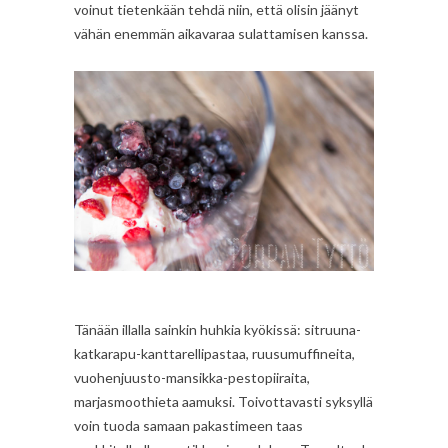
voinut tietenkään tehdä niin, että olisin jäänyt
vähän enemmän aikavaraa sulattamisen kanssa.
Tänään illalla sainkin huhkia kyökissä: sitruuna-
katkarapu-kanttarellipastaa, ruusumuffineita,
vuohenjuusto-mansikka-pestopiiraita,
marjasmoothieta aamuksi. Toivottavasti syksyllä
voin tuoda samaan pakastimeen taas