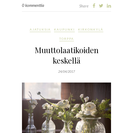
0 kommenttia
Share
AJATUKSIA
KAUPUNKI
KIRKONKYLÄ
TORPPA
Muuttolaatikoiden
keskellä
24/04/2017