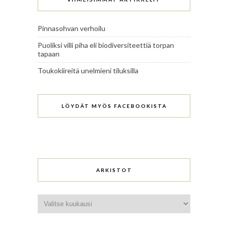
Pinnasohvan verhoilu
Puoliksi villi piha eli biodiversiteettiä torpan
tapaan
Toukokiireitä unelmieni tiluksilla
LÖYDÄT MYÖS FACEBOOKISTA
ARKISTOT
Arkistot