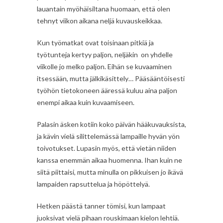
lauantain myöhäisiltana huomaan, että olen
tehnyt viikon aikana neljä kuvauskeikkaa.
Kun työmatkat ovat toisinaan pitkiä ja
työtunteja kertyy paljon, neljäkin on yhdelle
viikolle jo melko paljon. Eihän se kuvaaminen
itsessään, mutta jälkikäsittely… Pääsääntöisesti
työhön tietokoneen ääressä kuluu aina paljon
enempi aikaa kuin kuvaamiseen.
Palasin äsken kotiin koko päivän hääkuvauksista,
ja kävin vielä silittelemässä lampaille hyvän yön
toivotukset. Lupasin myös, että vietän niiden
kanssa enemmän aikaa huomenna. Ihan kuin ne
siitä piittaisi, mutta minulla on pikkuisen jo ikävä
lampaiden rapsuttelua ja höpöttelyä.
Hetken päästä tanner tömisi, kun lampaat
juoksivat vielä pihaan rouskimaan kielon lehtiä.