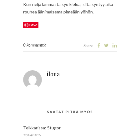
Kun neljä lammasta syö kieloa, siitä syntyy aika
rouhea äänimaisema pimeään yöhön.
Save
0 kommenttia
Share
ilona
SAATAT PITÄÄ MYÖS
Telkkarissa: Stugor
12/04/2016