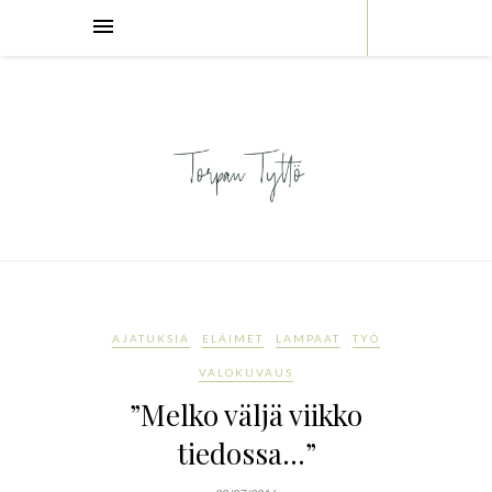
AJATUKSIA
ELÄIMET
LAMPAAT
TYÖ
VALOKUVAUS
”Melko väljä viikko
tiedossa…”