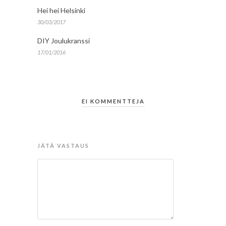
Hei hei Helsinki
30/03/2017
DIY Joulukranssi
17/01/2016
EI KOMMENTTEJA
JÄTÄ VASTAUS