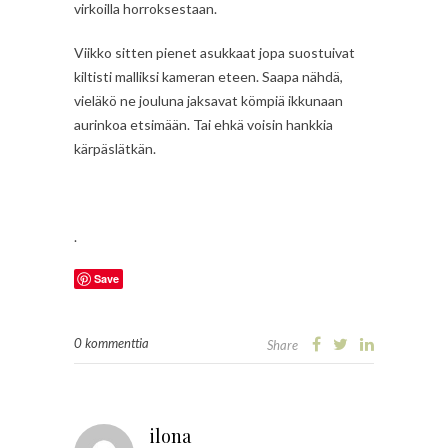
virkoilla horroksestaan.
Viikko sitten pienet asukkaat jopa suostuivat
kiltisti malliksi kameran eteen. Saapa nähdä,
vieläkö ne jouluna jaksavat kömpiä ikkunaan
aurinkoa etsimään. Tai ehkä voisin hankkia
kärpäslätkän.
.
Save
0 kommenttia
Share
ilona