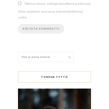
Tallenna nimeni, sähköpostiosoitteeni ja kotisivuni
tähän selaimeen seuraavaa kommentointikertaa
varten.
TORPAN TYTTÖ