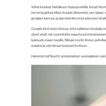
Viime kesänä, heinäkuun loppupuolella, kissat löys
tervettä järkeä hilasi itseään lähemmäs sen sijaan,
googlen kanssa, ja pian kävi ilmi että edessäni oli 
Google tiesi myös kertoa, että sellainen ei pärjää 
siivet eivät ole suunniteltu maasta ponnistamiseen.
laskeudu maan tasalle. Niinpä nostin linnun pahvilaa
evääksi ja otin linnun luokseni hoitoon.
Hänestä tuli Nuutti, ensimmäisen suomalaisen nais