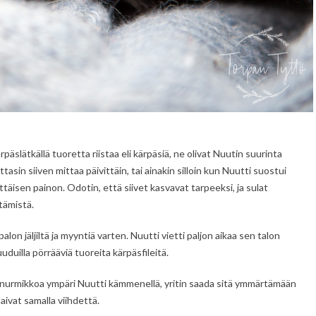
kärpäslätkällä tuoretta riistaa eli kärpäsiä, ne olivat Nuutin suurinta
ttasin siiven mittaa päivittäin, tai ainakin silloin kun Nuutti suostui
ttäisen painon. Odotin, että siivet kasvavat tarpeeksi, ja sulat
tämistä.
on jäljiltä ja myyntiä varten. Nuutti vietti paljon aikaa sen talon
 ruuduilla pörrääviä tuoreita kärpäsfileitä.
lon nurmikkoa ympäri Nuutti kämmenellä, yritin saada sitä ymmärtämään
saivat samalla viihdettä.