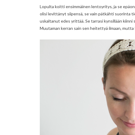
Lopulta koitti ensimmäinen lentoyritys, ja se epäonn
olisi levittänyt siipensä, se vain pätkähti suorinta ti
uskaltanut edes yrittää. Se tarrasi kynsillään kiinn
Muutaman kerran sain sen heitettyä ilmaan, mutta l