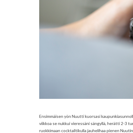
Ensimmäisen yön Nuutti kuorsasi kaupunkiasunnolla 
viikkoa se nukkui vieressäni sängyllä, herätti 2-3 tu
ruokkimaan cocktailtikulla jauhelihaa pienen Nuutin