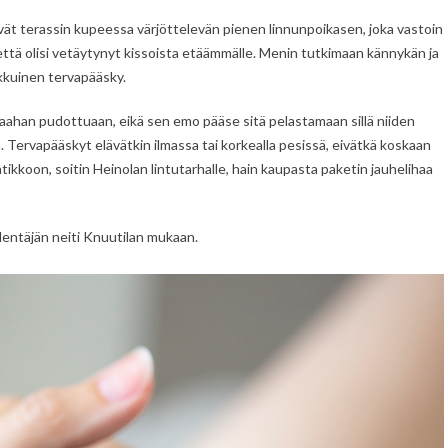
ivät terassin kupeessa värjöttelevän pienen linnunpoikasen, joka vastoin
 että olisi vetäytynyt kissoista etäämmälle. Menin tutkimaan kännykän ja
pikkuinen tervapääsky.
maahan pudottuaan, eikä sen emo pääse sitä pelastamaan sillä niiden
 Tervapääskyt elävätkin ilmassa tai korkealla pesissä, eivätkä koskaan
tikkoon, soitin Heinolan lintutarhalle, hain kaupasta paketin jauhelihaa
lentäjän neiti Knuutilan mukaan.