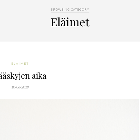
BROWSING CATEGORY
Eläimet
ELÄIMET
ääskyjen aika
10/06/2019