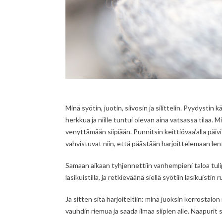
Minä syötin, juotin, siivosin ja silittelin. Pyydystin 
herkkua ja niille tuntui olevan aina vatsassa tilaa. Mi
venyttämään siipiään. Punnitsin keittiövaa’alla päivi
vahvistuvat niin, että päästään harjoittelemaan len
Samaan aikaan tyhjennettiin vanhempieni taloa tulipal
lasikuistilla, ja retkieväänä siellä syötiin lasikuistin
Ja sitten sitä harjoiteltiin: minä juoksin kerrosta
vauhdin riemua ja saada ilmaa siipien alle. Naapurit 