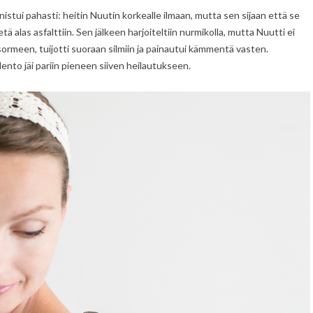
istui pahasti: heitin Nuutin korkealle ilmaan, mutta sen sijaan että se
etä alas asfalttiin. Sen jälkeen harjoiteltiin nurmikolla, mutta Nuutti ei
i sormeen, tuijotti suoraan silmiin ja painautui kämmentä vasten.
ento jäi pariin pieneen siiven heilautukseen.