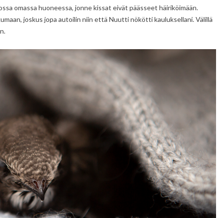
ikossa omassa huoneessa, jonne kissat eivät päässeet häiriköimään.
umaan, joskus jopa autoilin niin että Nuutti nökötti kauluksellani. Välillä
n.