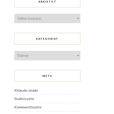
ARKISTOT
Arkistot
KATEGORIAT
Kategoriat
META
Kirjaudu sisään
Sisältösyöte
Kommenttisyöte