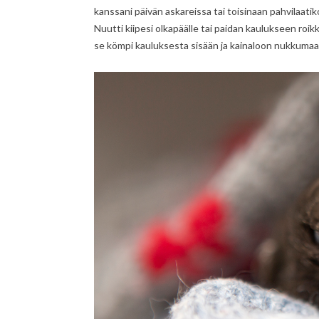
kanssani päivän askareissa tai toisinaan pahvilaat
Nuutti kiipesi olkapäälle tai paidan kaulukseen roikk
se kömpi kauluksesta sisään ja kainaloon nukkumaa