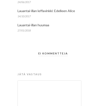
24/06/2017
Lauantai-illan leffavinkki: Edelleen Alice
14/10/2017
Lauantai-illan huumaa
27/01/2018
EI KOMMENTTEJA
JÄTÄ VASTAUS