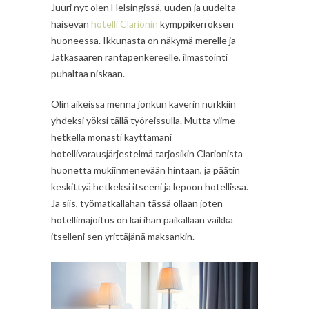
Juuri nyt olen Helsingissä, uuden ja uudelta
haisevan
hotelli Clarionin
kymppikerroksen
huoneessa. Ikkunasta on näkymä merelle ja
Jätkäsaaren rantapenkereelle, ilmastointi
puhaltaa niskaan.
Olin aikeissa mennä jonkun kaverin nurkkiin
yhdeksi yöksi tällä työreissulla. Mutta viime
hetkellä monasti käyttämäni
hotellivarausjärjestelmä tarjosikin Clarionista
huonetta mukiinmenevään hintaan, ja päätin
keskittyä hetkeksi itseeni ja lepoon hotellissa.
Ja siis, työmatkallahan tässä ollaan joten
hotellimajoitus on kai ihan paikallaan vaikka
itselleni sen yrittäjänä maksankin.