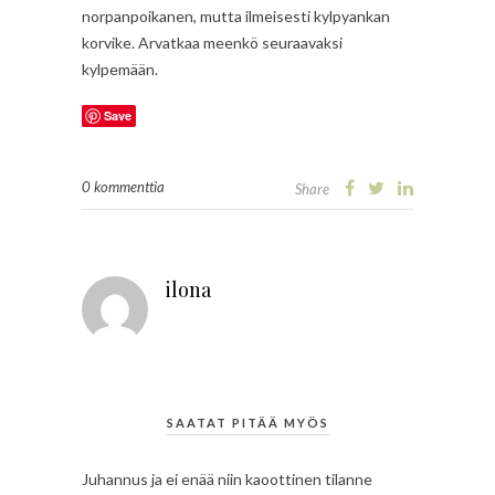
norpanpoikanen, mutta ilmeisesti kylpyankan
korvike. Arvatkaa meenkö seuraavaksi
kylpemään.
Save
0 kommenttia
Share
ilona
SAATAT PITÄÄ MYÖS
Juhannus ja ei enää niin kaoottinen tilanne