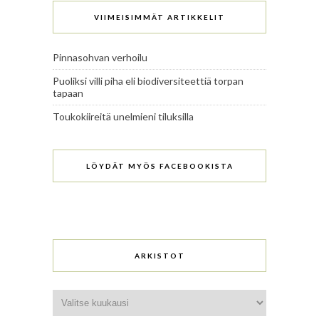
VIIMEISIMMÄT ARTIKKELIT
Pinnasohvan verhoilu
Puoliksi villi piha eli biodiversiteettiä torpan
tapaan
Toukokiireitä unelmieni tiluksilla
LÖYDÄT MYÖS FACEBOOKISTA
ARKISTOT
Arkistot