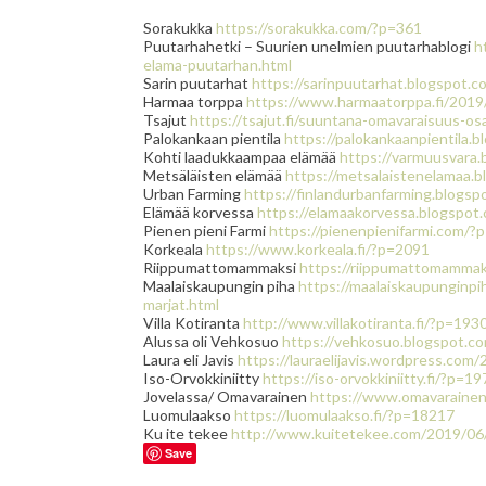
Sorakukka
https://sorakukka.com/?p=361
Puutarhahetki – Suurien unelmien puutarhablogi
h
elama-puutarhan.html
Sarin puutarhat
https://sarinpuutarhat.blogspot.
Harmaa torppa
https://www.harmaatorppa.fi/2019
Tsajut
https://tsajut.fi/
suuntana-omavaraisuus-os
Palokankaan pientila
https://palokankaanpientila.
Kohti laadukkaampaa elämää
https://varmuusvara
Metsäläisten elämää
https://metsalaistenelamaa.
Urban Farming
https://finlandurbanfarming.blogsp
Elämää korvessa
https://elamaakorvessa.blogspot
Pienen pieni Farmi
https://pienenpienifarmi.com/?
Korkeala
https://www.korkeala.fi/?p=2091
Riippumattomammaksi
https://riippumattomammak
Maalaiskaupungin piha
https://maalaiskaupunginp
marjat.html
Villa Kotiranta
http://www.villakotiranta.fi/?p=193
Alussa oli Vehkosuo
https://vehkosuo.blogspot.co
Laura eli Javis
https://lauraelijavis.wordpress.com
Iso-Orvokkiniitty
https://iso-orvokkiniitty.fi/?p=19
Jovelassa/ Omavarainen
https://www.omavarainen.
Luomulaakso
https://luomulaakso.fi/?p=18217
Ku ite tekee
http://www.kuitetekee.com/2019/06
Save