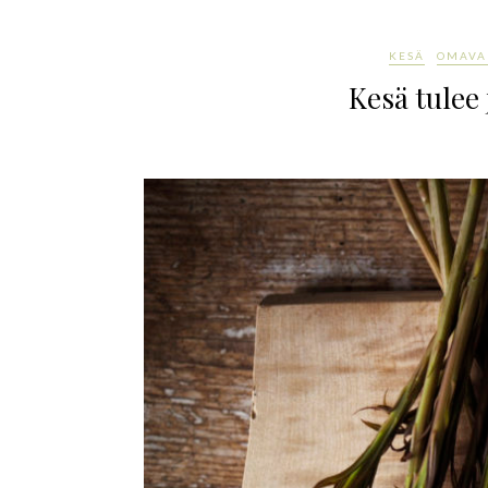
KESÄ
OMAVA
Kesä tulee