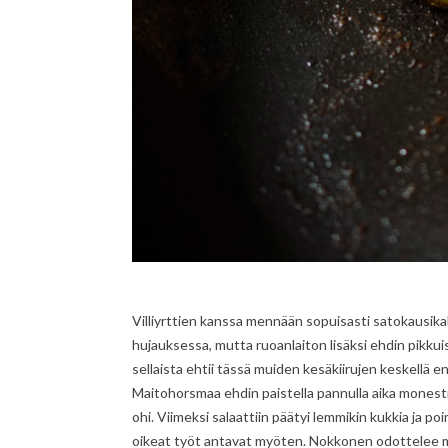
Villiyrttien kanssa mennään sopuisasti satokausik
hujauksessa, mutta ruoanlaiton lisäksi ehdin pikkui
sellaista ehtii tässä muiden kesäkiirujen keskellä e
Maitohorsmaa ehdin paistella pannulla aika monesti
ohi. Viimeksi salaattiin päätyi lemmikin kukkia ja p
oikeat työt antavat myöten. Nokkonen odottelee my