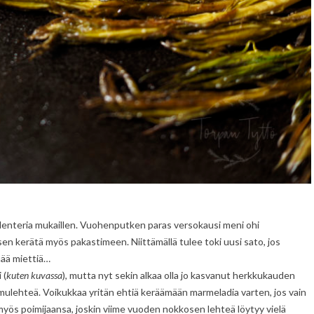
alenteria mukaillen. Vuohenputken paras versokausi meni ohi
sen kerätä myös pakastimeen. Niittämällä tulee toki uusi sato, jos
nää miettiä…
 (
kuten kuvassa
), mutta nyt sekin alkaa olla jo kasvanut herkkukauden
oimulehteä. Voikukkaa yritän ehtiä keräämään marmeladia varten, jos vain
ös poimijaansa, joskin viime vuoden nokkosen lehteä löytyy vielä