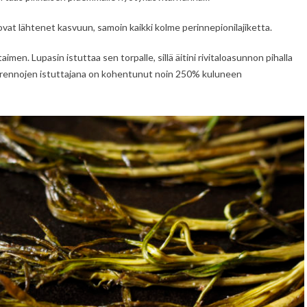
 ovat lähtenet kasvuun, samoin kaikki kolme perinnepionilajiketta.
men. Lupasin istuttaa sen torpalle, sillä äitini rivitaloasunnon pihalla
erennojen istuttajana on kohentunut noin 250% kuluneen