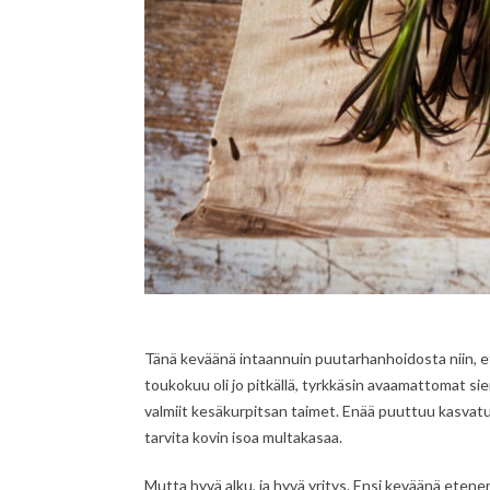
Tänä keväänä intaannuin puutarhanhoidosta niin, e
toukokuu oli jo pitkällä, tyrkkäsin avaamattomat s
valmiit kesäkurpitsan taimet. Enää puuttuu kasvatu
tarvita kovin isoa multakasaa.
Mutta hyvä alku, ja hyvä yritys. Ensi keväänä eten