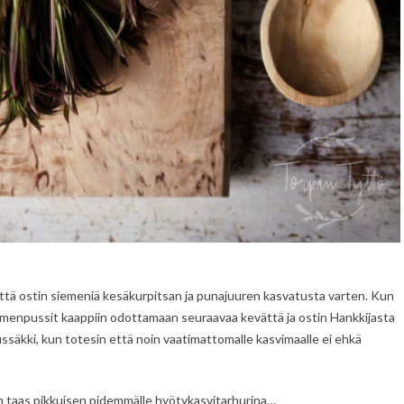
ttä ostin siemeniä kesäkurpitsan ja punajuuren kasvatusta varten. Kun
iemenpussit kaappiin odottamaan seuraavaa kevättä ja ostin Hankkijasta
ssäkki, kun totesin että noin vaatimattomalle kasvimaalle ei ehkä
en taas pikkuisen pidemmälle hyötykasvitarhurina…