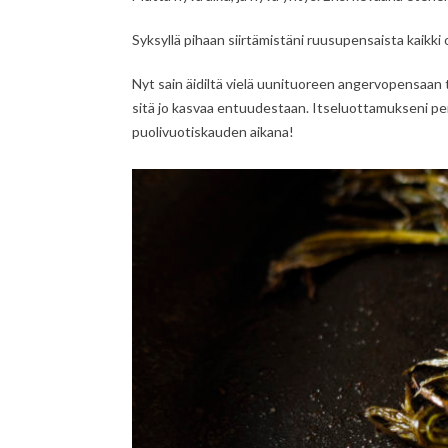
Syksyllä pihaan siirtämistäni ruusupensaista kaikki
Nyt sain äidiltä vielä uunituoreen angervopensaan tai
sitä jo kasvaa entuudestaan. Itseluottamukseni p
puolivuotiskauden aikana!