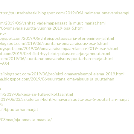
ttps://puutarhahetki.blogspot.com/2019/06/unelmana-omavaraisempi-
com/2019/06/vanhat-vadelmapensaat-ja-muut-marjat.html
/06/omavaraisuutta-vuonna-2019-osa-5.html
a-5
/
blogspot.com/2019/06/yhteispostaussarja-eteneminen-ja.html
.blogspot.com/2019/06/suuntana-omavaraisuus-osa-5.html
blogspot.com/2019/06/omavaraisempaa-elamaa-2019-osa-5.html
ot.com/2019/05/hillot-hyytelot-pakastemarjat-ja-muut.html
.com/2019/06/suuntana-omavaraisuus-puutarhan-marjat.html
p=654
si.blogspot.com/2019/06/projekti-omavaraisempi-elama-2019.html
iha.blogspot.com/2019/06/suuntana-omavaisuus-ja-puutarhan-
0
m/2019/06/kesa-se-tulla-jolkottaa.html
/2019/06/03/askeleitani-kohti-omavaraisuutta-osa-5-puutarhan-marjat
75
fi/l/puutarhanmarjat
/03/
marjoja-omasta-maasta
/