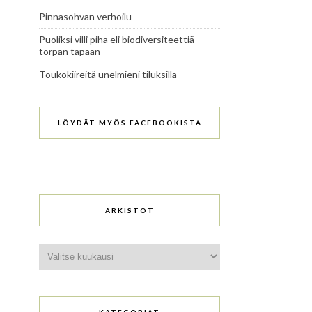
Pinnasohvan verhoilu
Puoliksi villi piha eli biodiversiteettiä
torpan tapaan
Toukokiireitä unelmieni tiluksilla
LÖYDÄT MYÖS FACEBOOKISTA
ARKISTOT
Arkistot