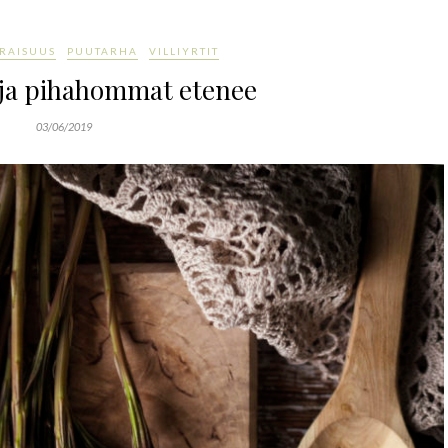
RAISUUS
PUUTARHA
VILLIYRTIT
 ja pihahommat etenee
03/06/2019