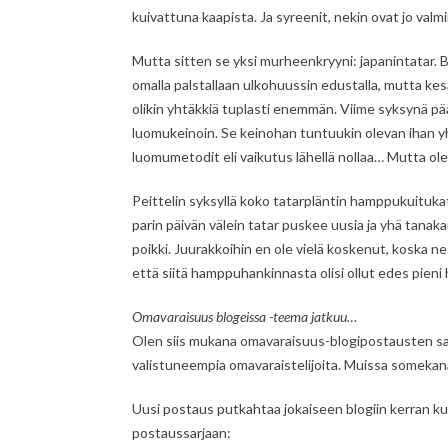
kuivattuna kaapista. Ja syreenit, nekin ovat jo valmi
Mutta sitten se yksi murheenkryyni: japanintatar. 
omalla palstallaan ulkohuussin edustalla, mutta kes
olikin yhtäkkiä tuplasti enemmän. Viime syksynä päät
luomukeinoin. Se keinohan tuntuukin olevan ihan y
luomumetodit eli vaikutus lähellä nollaa… Mutta olen 
Peittelin syksyllä koko tatarpläntin hamppukuituka
parin päivän välein tatar puskee uusia ja yhä tanakam
poikki. Juurakkoihin en ole vielä koskenut, koska ne
että siitä hamppuhankinnasta olisi ollut edes pieni 
Omavaraisuus blogeissa -teema jatkuu…
Olen siis mukana omavaraisuus-blogipostausten sarja
valistuneempia omavaraistelijoita. Muissa somekan
Uusi postaus putkahtaa jokaiseen blogiin kerran ku
postaussarjaan: