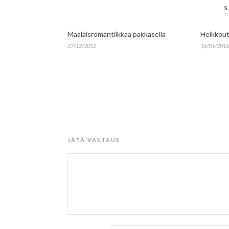
S
Maalaisromantiikkaa pakkasella
Heikkout
27/12/2012
16/01/2016
JÄTÄ VASTAUS