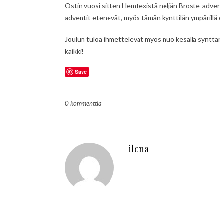
Ostin vuosi sitten Hemtexistä neljän Broste-advent
adventit etenevät, myös tämän kynttilän ympärillä 
Joulun tuloa ihmettelevät myös nuo kesällä synttäri
kaikki!
Save
0 kommenttia
ilona