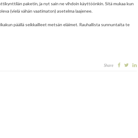
tikynttilän paketin, ja nyt sain ne vihdoin käyttöönkin. Sitä mukaa kun
oleva (vielä vähän vaatimaton) asetelma laajenee.
kakun päällä seikkailleet metsän eläimet. Rauhallista sunnuntaita te
Share