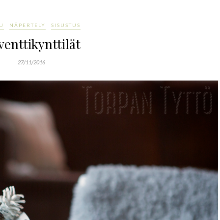
U
NÄPERTELY
SISUSTUS
enttikynttilät
27/11/2016