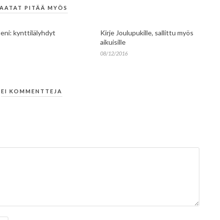
AATAT PITÄÄ MYÖS
eni: kynttilälyhdyt
Kirje Joulupukille, sallittu myös
aikuisille
08/12/2016
EI KOMMENTTEJA