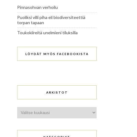
Pinnasohvan verhoilu
Puoliksi villi piha eli biodiversiteettiä
torpan tapaan
Toukokiireitä unelmieni tiluksilla
LÖYDÄT MYÖS FACEBOOKISTA
ARKISTOT
Arkistot