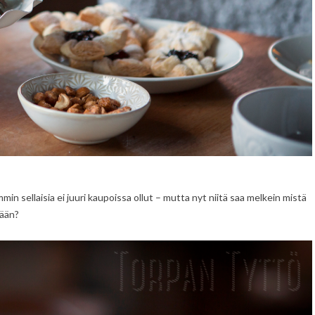
n sellaisia ei juuri kaupoissa ollut – mutta nyt niitä saa melkein mistä
dään?