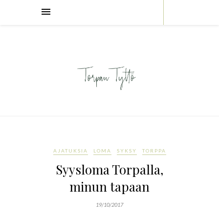
AJATUKSIA
LOMA
SYKSY
TORPPA
Syysloma Torpalla,
minun tapaan
19/10/2017