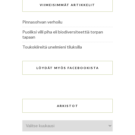
VIIMEISIMMÄT ARTIKKELIT
Pinnasohvan verhoilu
Puoliksi villi piha eli biodiversiteettiä torpan
tapaan
Toukokiireitä unelmieni tiluksilla
LÖYDÄT MYÖS FACEBOOKISTA
ARKISTOT
Arkistot