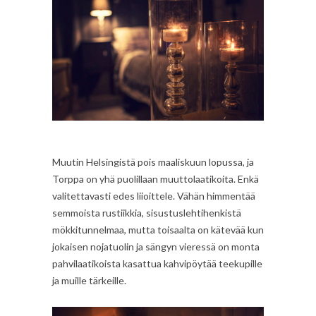
Muutin Helsingistä pois maaliskuun lopussa, ja
Torppa on yhä puolillaan muuttolaatikoita. Enkä
valitettavasti edes liioittele. Vähän himmentää
semmoista rustiikkia, sisustuslehtihenkistä
mökkitunnelmaa, mutta toisaalta on kätevää kun
jokaisen nojatuolin ja sängyn vieressä on monta
pahvilaatikoista kasattua kahvipöytää teekupille
ja muille tärkeille.