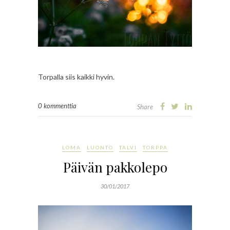
Torpalla siis kaikki hyvin.
0 kommenttia
Share
LOMA
LUONTO
TALVI
TORPPA
Päivän pakkolepo
30/01/2017