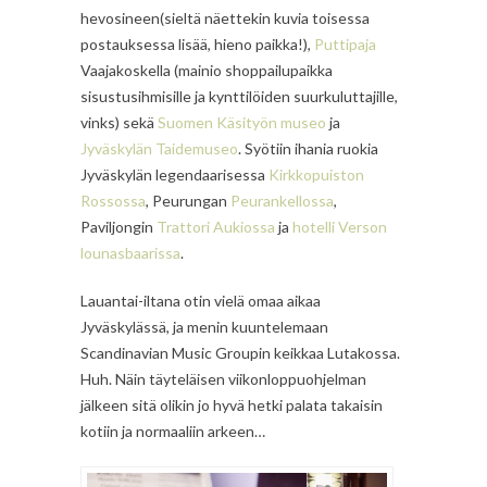
hevosineen(sieltä näettekin kuvia toisessa
postauksessa lisää, hieno paikka!),
Puttipaja
Vaajakoskella (mainio shoppailupaikka
sisustusihmisille ja kynttilöiden suurkuluttajille,
vinks) sekä
Suomen Käsityön museo
ja
Jyväskylän Taidemuseo
. Syötiin ihania ruokia
Jyväskylän legendaarisessa
Kirkkopuiston
Rossossa
, Peurungan
Peurankellossa
,
Paviljongin
Trattori Aukiossa
ja
hotelli Verson
lounasbaarissa
.
Lauantai-iltana otin vielä omaa aikaa
Jyväskylässä, ja menin kuuntelemaan
Scandinavian Music Groupin keikkaa Lutakossa.
Huh. Näin täyteläisen viikonloppuohjelman
jälkeen sitä olikin jo hyvä hetki palata takaisin
kotiin ja normaaliin arkeen…