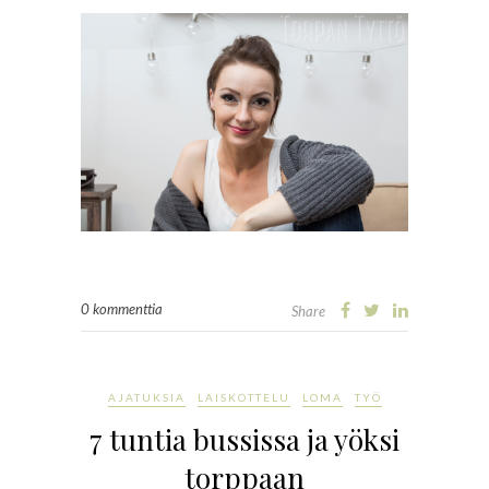
0 kommenttia
Share
AJATUKSIA
LAISKOTTELU
LOMA
TYÖ
7 tuntia bussissa ja yöksi
torppaan