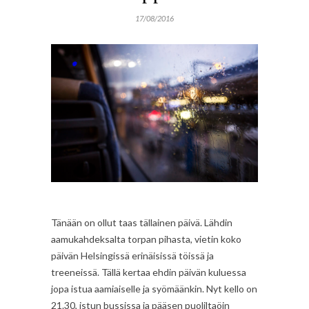
17/08/2016
Tänään on ollut taas tällainen päivä. Lähdin
aamukahdeksalta torpan pihasta, vietin koko
päivän Helsingissä erinäisissä töissä ja
treeneissä. Tällä kertaa ehdin päivän kuluessa
jopa istua aamiaiselle ja syömäänkin. Nyt kello on
21.30, istun bussissa ja pääsen puoliltaöin