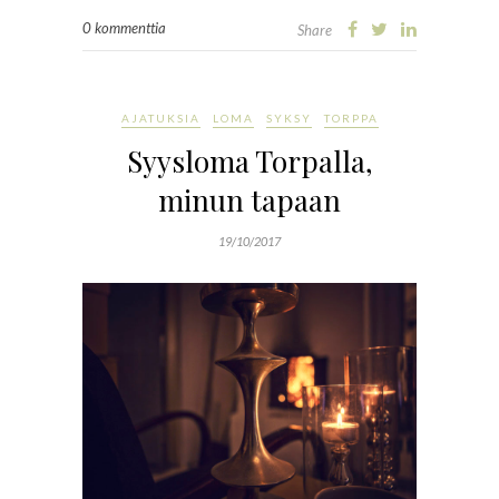
0 kommenttia
Share
AJATUKSIA
LOMA
SYKSY
TORPPA
Syysloma Torpalla,
minun tapaan
19/10/2017