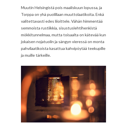
Muutin Helsingistä pois maaliskuun lopussa, ja
Torppa on yhä puolillaan muuttolaatikoita. Enkä
valitettavasti edes liioittele. Vähän himmentää
semmoista rustiikkia, sisustuslehtihenkistä
mökkitunnelmaa, mutta toisaalta on kätevää kun
jokaisen nojatuolin ja sängyn vieressä on monta
pahvilaatikoista kasattua kahvipöytää teekupille
ja muille tärkeille.