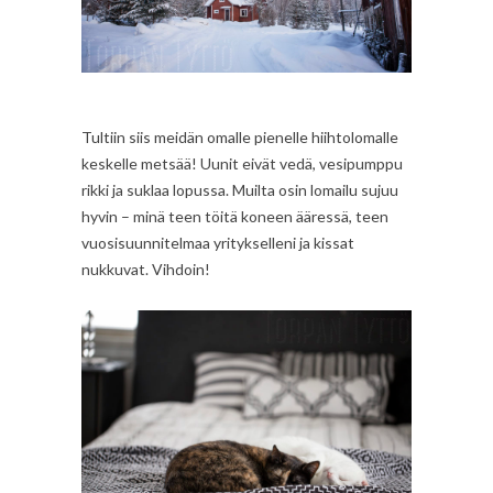
Tultiin siis meidän omalle pienelle hiihtolomalle
keskelle metsää! Uunit eivät vedä, vesipumppu
rikki ja suklaa lopussa. Muilta osin lomailu sujuu
hyvin – minä teen töitä koneen ääressä, teen
vuosisuunnitelmaa yritykselleni ja kissat
nukkuvat. Vihdoin!