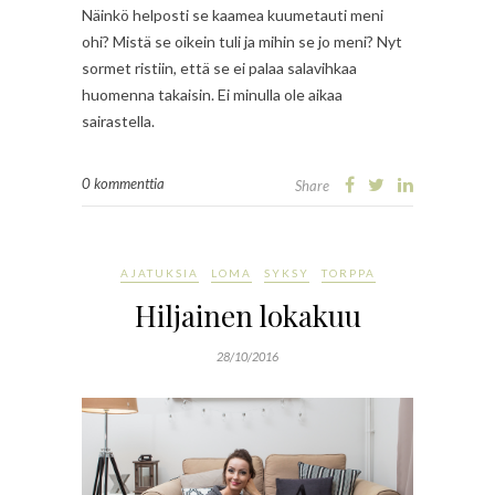
Näinkö helposti se kaamea kuumetauti meni
ohi? Mistä se oikein tuli ja mihin se jo meni? Nyt
sormet ristiin, että se ei palaa salavihkaa
huomenna takaisin. Ei minulla ole aikaa
sairastella.
0 kommenttia
Share
AJATUKSIA
LOMA
SYKSY
TORPPA
Hiljainen lokakuu
28/10/2016