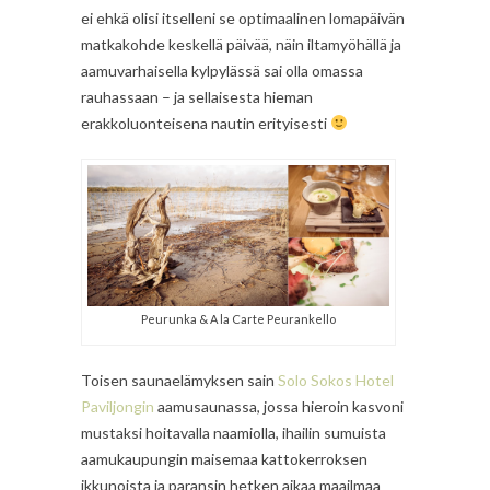
ei ehkä olisi itselleni se optimaalinen lomapäivän
matkakohde keskellä päivää, näin iltamyöhällä ja
aamuvarhaisella kylpylässä sai olla omassa
rauhassaan – ja sellaisesta hieman
erakkoluonteisena nautin erityisesti
Peurunka & A la Carte Peurankello
Toisen saunaelämyksen sain
Solo Sokos Hotel
Paviljongin
aamusaunassa, jossa hieroin kasvoni
mustaksi hoitavalla naamiolla, ihailin sumuista
aamukaupungin maisemaa kattokerroksen
ikkunoista ja paransin hetken aikaa maailmaa