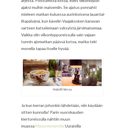
arjesta. Poistumista kotoa, edes viikonlopun
ajaksi muihin maisemiin. Se ajatus ponnahti
mieleen matkan kuluessa aurinkoisena lauantai-
iltapäivänä, kun kävelin Vaajakosken kanavan
varteen katselemaan syksyistä järvimaisemaa.
Vaikka olin viikonloppureissulla vain vajaan
tunnin ajomatkan päässä kotoa, matka teki
monella tapaa itselle hyvää.
Hotelli Verso
Ja kun kerran johonkin lähdetään, niin käydään
sitten kunnolla! Parin vuorokauden
kiertoreissulla nähtiin muun
muassa
Marjoniementila
Uuraisilla