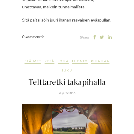
unettavaa, melkein tunnelmallista.
Sitä paitsi söin juuri ihanan rasvaisen eväspullan.
0 kommenttia
Share
ELÄIMET
KESÄ
LOMA
LUONTO
PIHAMAA
SUKU
Telttaretki takapihalla
20/07/2016