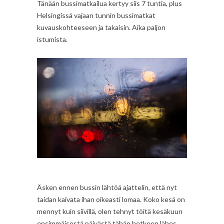
Tänään bussimatkailua kertyy siis 7 tuntia, plus
Helsingissä vajaan tunnin bussimatkat
kuvauskohteeseen ja takaisin. Aika paljon
istumista.
Äsken ennen bussin lähtöä ajattelin, että nyt
taidan kaivata ihan oikeasti lomaa. Koko kesä on
mennyt kuin siivillä, olen tehnyt töitä kesäkuun
ensimmäisestä päivästä tähän hetkeen lähes