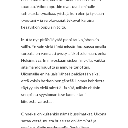
tauotta. Viikonloputkin ovat usein minulle
tehokasta työaikaa, yrittäjä kun olen ja tykkään
työstäni – ja valokuvaajat tekevät kai aina
kesäviikonloppuisin töitä.
Mutta nyt pitäisi löytää pieni tauko johonkin
väliin. En vain vielä tiedä missä: Joutsassa omalla
torpalla en varmasti pysty laiskottelemaan, enkä
Helsingissä. En myöskään siskoni mökillä, vaikka
sitä mahdollisuutta jo minulle tarjottiin.
Ulkomaille en haluaisi lähteä pelkästään siksi,
että voisin hetken hengähtää. Loman kohdetta
täytyy siis vielä miettiä. Ja sitä, milloin ehtisin
sen pikku syysloman itse luomastani
kiireestä varastaa.
Onneksi on kuitenkin nämä bussimatkat. Ulkona
sataa vettä, mutta bussissa on lämmintä ja
sopivan vähän matkustajia. Rauhallista,