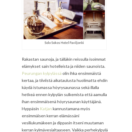
Solo Sokos Hotel Paviljonki
Rakastan saunoja, ja tälläkin reissulla isoimmat
elämykset sain hotelleista ja niiden saunoista.
Peurungan kylpylässä
olin ihka ensimmäistä
kertaa, ja tiiviistä aikataulusta huolimatta ehdin
käydä istumassa höyrysaunassa sekä illalla
hetkeä ennen kylpylän sulkemista että aamulla
ihan ensimmäisenä höyrysaunan käyttäjänä.
Hyppäsin
Katjan
kannustamana myös
ensimmäisen kerran elämässäni
vesiliukumäkeen ja dippasin itseni muutaman
kerran kylmävesialtaaseen. Vaikka perhekylpylä