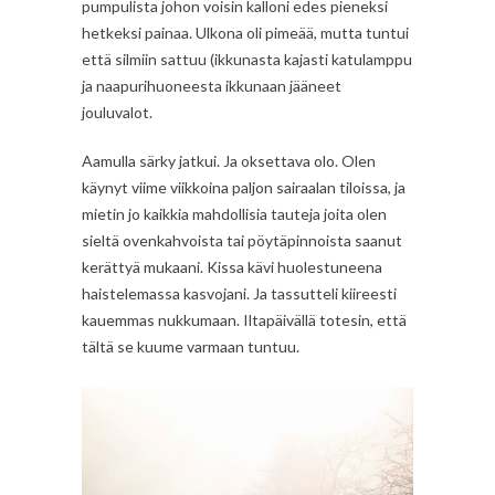
pumpulista johon voisin kalloni edes pieneksi
hetkeksi painaa. Ulkona oli pimeää, mutta tuntui
että silmiin sattuu (ikkunasta kajasti katulamppu
ja naapurihuoneesta ikkunaan jääneet
jouluvalot.
Aamulla särky jatkui. Ja oksettava olo. Olen
käynyt viime viikkoina paljon sairaalan tiloissa, ja
mietin jo kaikkia mahdollisia tauteja joita olen
sieltä ovenkahvoista tai pöytäpinnoista saanut
kerättyä mukaani. Kissa kävi huolestuneena
haistelemassa kasvojani. Ja tassutteli kiireesti
kauemmas nukkumaan. Iltapäivällä totesin, että
tältä se kuume varmaan tuntuu.