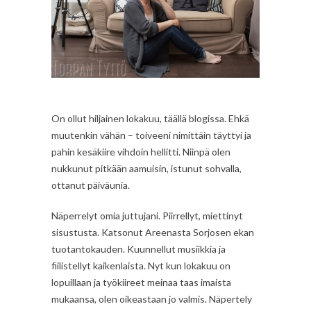
On ollut hiljainen lokakuu, täällä blogissa. Ehkä
muutenkin vähän – toiveeni nimittäin täyttyi ja
pahin kesäkiire vihdoin hellitti. Niinpä olen
nukkunut pitkään aamuisin, istunut sohvalla,
ottanut päiväunia.
Näperrelyt omia juttujani. Piirrellyt, miettinyt
sisustusta. Katsonut Areenasta Sorjosen ekan
tuotantokauden. Kuunnellut musiikkia ja
fiilistellyt kaikenlaista. Nyt kun lokakuu on
lopuillaan ja työkiireet meinaa taas imaista
mukaansa, olen oikeastaan jo valmis. Näpertely