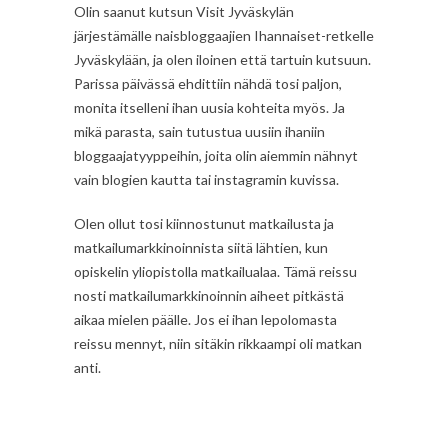
Olin saanut kutsun Visit Jyväskylän
järjestämälle naisbloggaajien Ihannaiset-retkelle
Jyväskylään, ja olen iloinen että tartuin kutsuun.
Parissa päivässä ehdittiin nähdä tosi paljon,
monita itselleni ihan uusia kohteita myös. Ja
mikä parasta, sain tutustua uusiin ihaniin
bloggaajatyyppeihin, joita olin aiemmin nähnyt
vain blogien kautta tai instagramin kuvissa.
Olen ollut tosi kiinnostunut matkailusta ja
matkailumarkkinoinnista siitä lähtien, kun
opiskelin yliopistolla matkailualaa. Tämä reissu
nosti matkailumarkkinoinnin aiheet pitkästä
aikaa mielen päälle. Jos ei ihan lepolomasta
reissu mennyt, niin sitäkin rikkaampi oli matkan
anti.