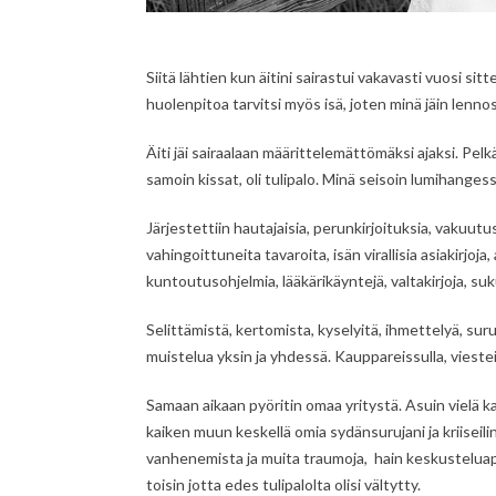
Siitä lähtien kun äitini sairastui vakavasti vuosi sit
huolenpitoa tarvitsi myös isä, joten minä jäin lenno
Äiti jäi sairaalaan määrittelemättömäksi ajaksi. Pe
samoin kissat, oli tulipalo. Minä seisoin lumihangess
Järjestettiin hautajaisia, perunkirjoituksia, vakuutu
vahingoittuneita tavaroita, isän virallisia asiakirjoj
kuntoutusohjelmia, lääkärikäyntejä, valtakirjoja, 
Selittämistä, kertomista, kyselyitä, ihmettelyä, suru
muistelua yksin ja yhdessä. Kauppareissulla, viesteis
Samaan aikaan pyöritin omaa yritystä. Asuin vielä k
kaiken muun keskellä omia sydänsurujani ja kriisei
vanhenemista ja muita traumoja, hain keskusteluapu
toisin jotta edes tulipalolta olisi vältytty.