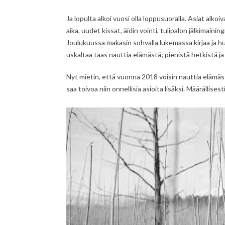
Ja lopulta alkoi vuosi olla loppusuoralla. Asiat alk
aika, uudet kissat, äidin vointi, tulipalon jälkimainin
Joulukuussa makasin sohvalla lukemassa kirjaa ja hu
uskaltaa taas nauttia elämästä; pienistä hetkistä ja 
Nyt mietin, että vuonna 2018 voisin nauttia elämästä
saa toivoa niin onnellisia asioita lisäksi. Määrällisest