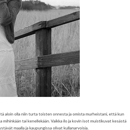
 aloin olla niin turta toisten onnesta ja omista murheistani, että kun
a mihinkään tai kenellekään. Vaikka ilo ja kovin isot muistikuvat kesästä
 ystävät maalla ja kaupungissa olivat kullanarvoisia.