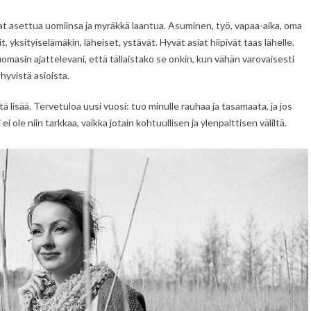
oivat asettua uomiinsa ja myräkkä laantua. Asuminen, työ, vapaa-aika, oma
git, yksityiselämäkin, läheiset, ystävät. Hyvät asiat hiipivät taas lähelle.
omasin ajattelevani, että tällaistako se onkin, kun vähän varovaisesti
hyvistä asioista.
 lisää. Tervetuloa uusi vuosi: tuo minulle rauhaa ja tasamaata, ja jos
i ei ole niin tarkkaa, vaikka jotain kohtuullisen ja ylenpalttisen väliltä.