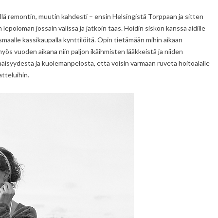
ellä remontin, muutin kahdesti – ensin Helsingistä Torppaan ja sitten
epoloman jossain välissä ja jatkoin taas. Hoidin siskon kanssa äidille
aalle kassikaupalla kynttilöitä. Opin tietämään mihin aikaan
ös vuoden aikana niin paljon ikäihmisten lääkkeistä ja niiden
näisyydestä ja kuolemanpelosta, että voisin varmaan ruveta hoitoalalle
tteluihin.