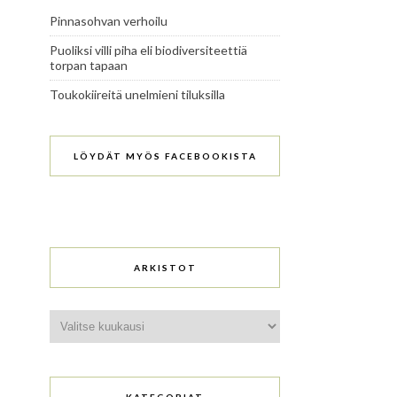
Pinnasohvan verhoilu
Puoliksi villi piha eli biodiversiteettiä
torpan tapaan
Toukokiireitä unelmieni tiluksilla
LÖYDÄT MYÖS FACEBOOKISTA
ARKISTOT
Arkistot