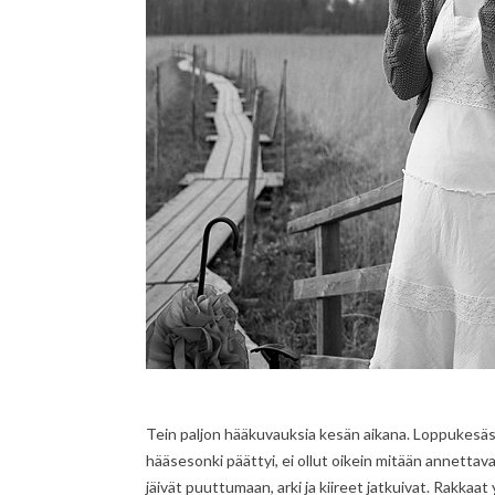
Tein paljon hääkuvauksia kesän aikana. Loppukesästä
hääsesonki päättyi, ei ollut oikein mitään annettava
jäivät puuttumaan, arki ja kiireet jatkuivat. Rakkaat