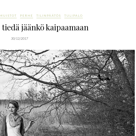
MUISTOT
PERHE
TILINPÄÄTÖS
TULIPALO
n tiedä jäänkö kaipaamaan
30/12/2017