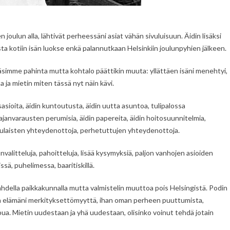
ten joulun alla, lähtivät perheessäni asiat vähän sivuluisuun. Äidin lisäksi
sta kotiin isän luokse enkä palannutkaan Helsinkiin joulunpyhien jälkeen.
lkäsimme pahinta mutta kohtalo päättikin muuta: yllättäen isäni menehtyi,
a ja mietin miten tässä nyt näin kävi.
sasioita, äidin kuntoutusta, äidin uutta asuntoa, tulipalossa
a, ajanvarausten perumisia, äidin papereita, äidin hoitosuunnitelmia,
sukulaisten yhteydenottoja, perhetuttujen yhteydenottoja.
nvalitteluja, pahoitteluja, lisää kysymyksiä, paljon vanhojen asioiden
sä, puhelimessa, baaritiskillä.
ahdella paikkakunnalla mutta valmistelin muuttoa pois Helsingistä. Podin
lin elämäni merkityksettömyyttä, ihan oman perheen puuttumista,
a. Mietin uudestaan ja yhä uudestaan, olisinko voinut tehdä jotain