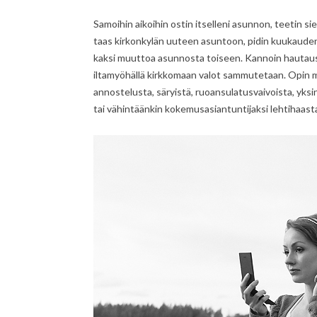
Samoihin aikoihin ostin itselleni asunnon, teetin si
taas kirkonkylän uuteen asuntoon, pidin kuukauden l
kaksi muuttoa asunnosta toiseen. Kannoin hautausm
iltamyöhällä kirkkomaan valot sammutetaan. Opin my
annostelusta, säryistä, ruoansulatusvaivoista, yksi
tai vähintäänkin kokemusasiantuntijaksi lehtihaasta