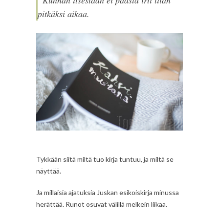
”Kunhan itsestään ei päästä irti liian
pitkäksi aikaa.
Tykkään siitä miltä tuo kirja tuntuu, ja miltä se
näyttää.
Ja millaisia ajatuksia Juskan esikoiskirja minussa
herättää. Runot osuvat välillä melkein liikaa.