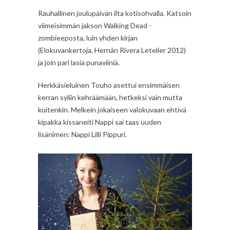
Rauhallinen joulupäivän ilta kotisohvalla. Katsoin
viimeisimmän jakson Walking Dead -
zombieeposta, luin yhden kirjan
(Elokuvankertoja, Hernán Rivera Letelier 2012)
ja join pari lasia punaviiniä.
Herkkäsieluinen Touho asettui ensimmäisen
kerran syliin kehräämään, hetkeksi vain mutta
kuitenkin. Melkein jokaiseen valokuvaan ehtivä
kipakka kissaneiti Nappi sai taas uuden
lisänimen: Nappi Lilli Pippuri.