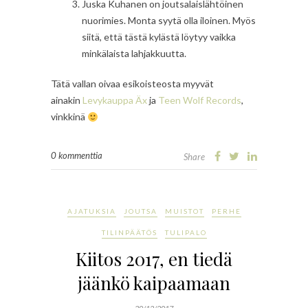
Juska Kuhanen on joutsalaislähtöinen
nuorimies. Monta syytä olla iloinen. Myös
siitä, että tästä kylästä löytyy vaikka
minkälaista lahjakkuutta.
Tätä vallan oivaa esikoisteosta myyvät
ainakin
Levykauppa Äx
ja
Teen Wolf Records
,
vinkkinä
0 kommenttia
Share
AJATUKSIA
JOUTSA
MUISTOT
PERHE
TILINPÄÄTÖS
TULIPALO
Kiitos 2017, en tiedä
jäänkö kaipaamaan