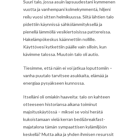
Suuri talo, jossa asuin lapsuudestani kymmenen
vuotta ja vanhempani kolmekymmentä, hiljeni
reilu vuosi sitten helmikuussa. Siitä lähtien talo
pidettiin käynnissä sähkölämmityksellä ja
pienellä lämmöllä vesikiertoisissa pattereissa.
Hakelämpökeskus käännettiin nollille.
Käyttövesi kytkettiin päälle vain silloin, kun
kävimme talossa. Muutoin talo oli autio.
Tiesimme, että näin ei voi jatkua loputtomiin –
vanha puutalo tarvitsee asukkaita, elämää ja
energiaa pysyäkseen kunnossa.
Itselläni oli omiakin haaveita: talo on kahteen
otteeseen historiansa aikana toiminut
majoituskäytössä – miksei se voisi herätä
kukoistamaan vielä kerran bed&breakfast-
majatalona tämän sympaattisen kylämiljöön
keskellä? Mutta aika ja yhden ihmisen resurssit