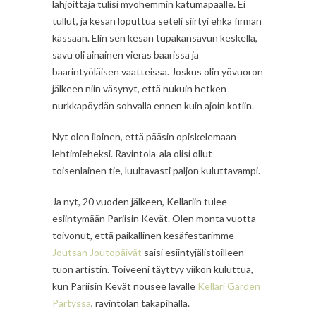
lahjoittaja tulisi myöhemmin katumapäälle. Ei
tullut, ja kesän loputtua seteli siirtyi ehkä firman
kassaan. Elin sen kesän tupakansavun keskellä,
savu oli ainainen vieras baarissa ja
baarintyöläisen vaatteissa. Joskus olin yövuoron
jälkeen niin väsynyt, että nukuin hetken
nurkkapöydän sohvalla ennen kuin ajoin kotiin.
Nyt olen iloinen, että pääsin opiskelemaan
lehtimieheksi. Ravintola-ala olisi ollut
toisenlainen tie, luultavasti paljon kuluttavampi.
Ja nyt, 20 vuoden jälkeen, Kellariin tulee
esiintymään Pariisin Kevät. Olen monta vuotta
toivonut, että paikallinen kesäfestarimme
Joutsan Joutopäivät
saisi esiintyjälistoilleen
tuon artistin. Toiveeni täyttyy viikon kuluttua,
kun Pariisin Kevät nousee lavalle
Kellari Garden
Partyssa
, ravintolan takapihalla.