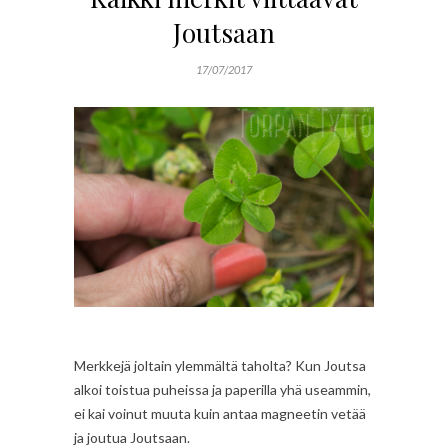
Joutsaan
17/07/2017
Merkkejä joltain ylemmältä taholta? Kun Joutsa
alkoi toistua puheissa ja paperilla yhä useammin,
ei kai voinut muuta kuin antaa magneetin vetää
ja joutua Joutsaan.