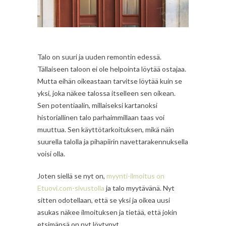
Talo on suuri ja uuden remontin edessä.
Tällaiseen taloon ei ole helpointa löytää ostajaa.
Mutta eihän oikeastaan tarvitse löytää kuin se
yksi, joka näkee talossa itselleen sen oikean.
Sen potentiaalin, millaiseksi kartanoksi
historiallinen talo parhaimmillaan taas voi
muuttua. Sen käyttötarkoituksen, mikä näin
suurella talolla ja pihapiirin navettarakennuksella
voisi olla.
Joten siellä se nyt on,
myynti-ilmoitus on
Etuovi.com-sivustolla
ja talo myytävänä. Nyt
sitten odotellaan, että se yksi ja oikea uusi
asukas näkee ilmoituksen ja tietää, että jokin
etsimänsä on nyt löytynyt.