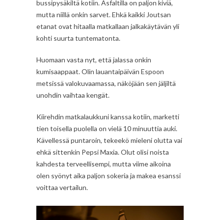
bussipysäkiltä kotiin. Asfaltilla on paljon kiviä,
mutta niillä onkin sarvet. Ehkä kaikki Joutsan
etanat ovat hitaalla matkallaan jalkakäytävän yli
kohti suurta tuntematonta.
Huomaan vasta nyt, että jalassa onkin
kumisaappaat. Olin lauantaipäivän Espoon
metsissä valokuvaamassa, näköjään sen jäljiltä
unohdin vaihtaa kengät.
Kiirehdin matkalaukkuni kanssa kotiin, marketti
tien toisella puolella on vielä 10 minuuttia auki.
Kävellessä puntaroin, tekeekö mieleni olutta vai
ehkä sittenkin Pepsi Maxia. Olut olisi noista
kahdesta terveellisempi, mutta viime aikoina
olen syönyt aika paljon sokeria ja makea esanssi
voittaa vertailun.