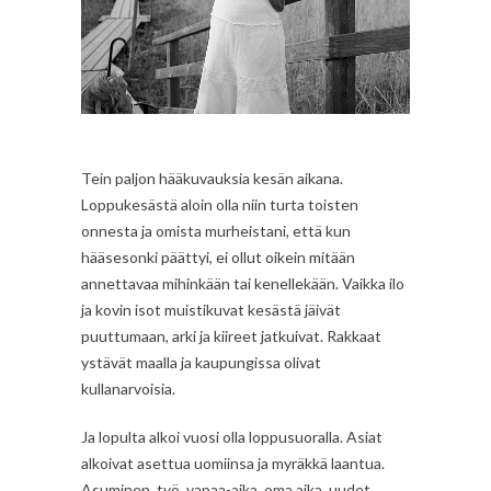
Tein paljon hääkuvauksia kesän aikana.
Loppukesästä aloin olla niin turta toisten
onnesta ja omista murheistani, että kun
hääsesonki päättyi, ei ollut oikein mitään
annettavaa mihinkään tai kenellekään. Vaikka ilo
ja kovin isot muistikuvat kesästä jäivät
puuttumaan, arki ja kiireet jatkuivat. Rakkaat
ystävät maalla ja kaupungissa olivat
kullanarvoisia.
Ja lopulta alkoi vuosi olla loppusuoralla. Asiat
alkoivat asettua uomiinsa ja myräkkä laantua.
Asuminen, työ, vapaa-aika, oma aika, uudet