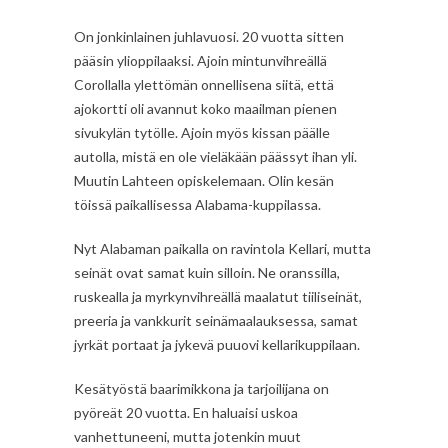
On jonkinlainen juhlavuosi. 20 vuotta sitten
pääsin ylioppilaaksi. Ajoin mintunvihreällä
Corollalla ylettömän onnellisena siitä, että
ajokortti oli avannut koko maailman pienen
sivukylän tytölle. Ajoin myös kissan päälle
autolla, mistä en ole vieläkään päässyt ihan yli.
Muutin Lahteen opiskelemaan. Olin kesän
töissä paikallisessa Alabama-kuppilassa.
Nyt Alabaman paikalla on ravintola Kellari, mutta
seinät ovat samat kuin silloin. Ne oranssilla,
ruskealla ja myrkynvihreällä maalatut tiiliseinät,
preeria ja vankkurit seinämaalauksessa, samat
jyrkät portaat ja jykevä puuovi kellarikuppilaan.
Kesätyöstä baarimikkona ja tarjoilijana on
pyöreät 20 vuotta. En haluaisi uskoa
vanhettuneeni, mutta jotenkin muut