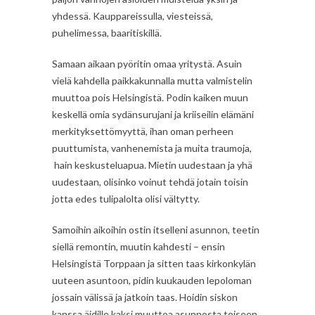
yhdessä. Kauppareissulla, viesteissä,
puhelimessa, baaritiskillä.
Samaan aikaan pyöritin omaa yritystä. Asuin
vielä kahdella paikkakunnalla mutta valmistelin
muuttoa pois Helsingistä. Podin kaiken muun
keskellä omia sydänsurujani ja kriiseilin elämäni
merkityksettömyyttä, ihan oman perheen
puuttumista, vanhenemista ja muita traumoja,
hain keskusteluapua. Mietin uudestaan ja yhä
uudestaan, olisinko voinut tehdä jotain toisin
jotta edes tulipalolta olisi vältytty.
Samoihin aikoihin ostin itselleni asunnon, teetin
siellä remontin, muutin kahdesti – ensin
Helsingistä Torppaan ja sitten taas kirkonkylän
uuteen asuntoon, pidin kuukauden lepoloman
jossain välissä ja jatkoin taas. Hoidin siskon
kanssa äidille kaksi muuttoa asunnosta toiseen.