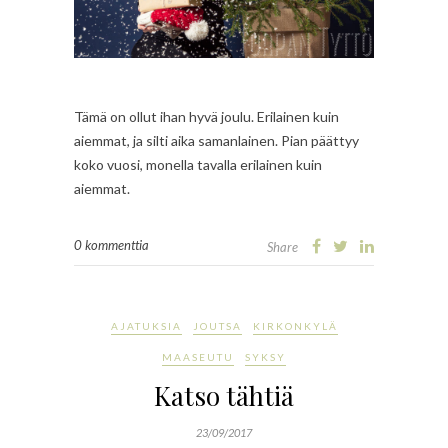
Tämä on ollut ihan hyvä joulu. Erilainen kuin
aiemmat, ja silti aika samanlainen. Pian päättyy
koko vuosi, monella tavalla erilainen kuin
aiemmat.
0 kommenttia
Share
AJATUKSIA
JOUTSA
KIRKONKYLÄ
MAASEUTU
SYKSY
Katso tähtiä
23/09/2017