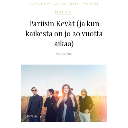
AJATUKSIA
JOUTSA
KESÄ
MUISTOT
MUSIIKKI
Pariisin Kevät (ja kun
kaikesta on jo 20 vuotta
aikaa)
27/06/2018