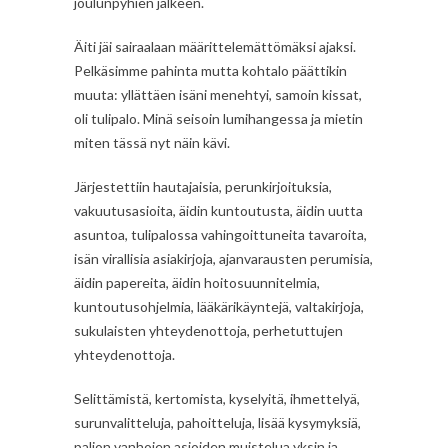
joulunpyhien jälkeen.
Äiti jäi sairaalaan määrittelemättömäksi ajaksi.
Pelkäsimme pahinta mutta kohtalo päättikin
muuta: yllättäen isäni menehtyi, samoin kissat,
oli tulipalo. Minä seisoin lumihangessa ja mietin
miten tässä nyt näin kävi.
Järjestettiin hautajaisia, perunkirjoituksia,
vakuutusasioita, äidin kuntoutusta, äidin uutta
asuntoa, tulipalossa vahingoittuneita tavaroita,
isän virallisia asiakirjoja, ajanvarausten perumisia,
äidin papereita, äidin hoitosuunnitelmia,
kuntoutusohjelmia, lääkärikäyntejä, valtakirjoja,
sukulaisten yhteydenottoja, perhetuttujen
yhteydenottoja.
Selittämistä, kertomista, kyselyitä, ihmettelyä,
surunvalitteluja, pahoitteluja, lisää kysymyksiä,
paljon vanhojen asioiden muistelua yksin ja