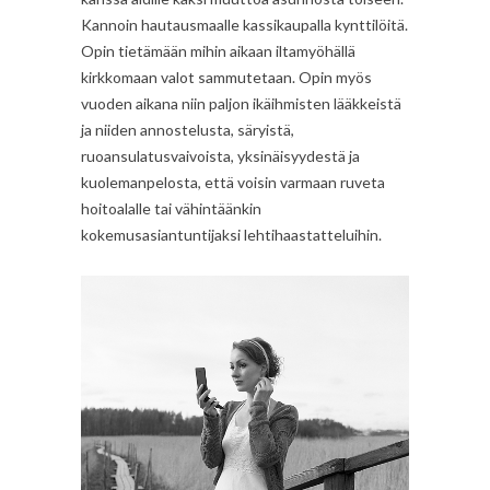
Kannoin hautausmaalle kassikaupalla kynttilöitä.
Opin tietämään mihin aikaan iltamyöhällä
kirkkomaan valot sammutetaan. Opin myös
vuoden aikana niin paljon ikäihmisten lääkkeistä
ja niiden annostelusta, säryistä,
ruoansulatusvaivoista, yksinäisyydestä ja
kuolemanpelosta, että voisin varmaan ruveta
hoitoalalle tai vähintäänkin
kokemusasiantuntijaksi lehtihaastatteluihin.