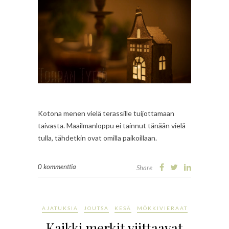
Kotona menen vielä terassille tuijottamaan
taivasta. Maailmanloppu ei tainnut tänään vielä
tulla, tähdetkin ovat omilla paikoillaan.
0 kommenttia
Share
AJATUKSIA
JOUTSA
KESÄ
MÖKKIVIERAAT
Kaikki merkit viittaavat