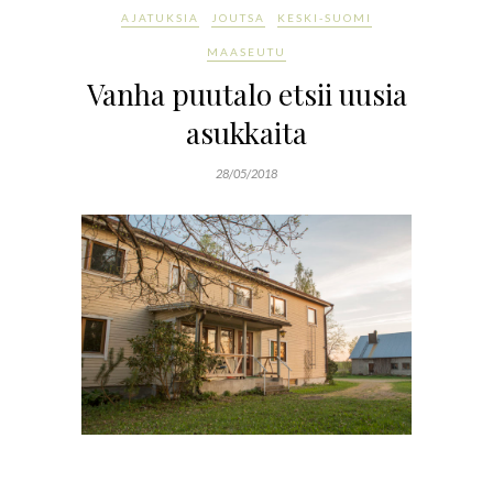
AJATUKSIA
JOUTSA
KESKI-SUOMI
MAASEUTU
Vanha puutalo etsii uusia
asukkaita
28/05/2018