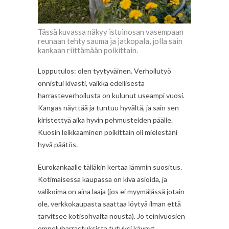
Tässä kuvassa näkyy istuinosan vasempaan
reunaan tehty sauma ja jatkopala, jolla sain
kankaan riittämään poikittain.
Lopputulos: olen tyytyväinen. Verhoilutyö
onnistui kivasti, vaikka edellisestä
harrasteverhoilusta on kulunut useampi vuosi.
Kangas näyttää ja tuntuu hyvältä, ja sain sen
kiristettyä aika hyvin pehmusteiden päälle.
Kuosin leikkaaminen poikittain oli mielestäni
hyvä päätös.
Eurokankaalle tälläkin kertaa lämmin suositus.
Kotimaisessa kaupassa on kiva asioida, ja
valikoima on aina laaja (jos ei myymälässä jotain
ole, verkkokaupasta saattaa löytyä ilman että
tarvitsee kotisohvalta nousta). Jo teinivuosien
ompeluharrastuksista tutuksi käynyt