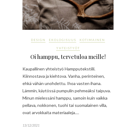
DESIGN
EKOLOGISUUS
KOTIMAINEN
YHTEISTYÖT
Oi hamppu, tervetuloa meille!
Kaupallinen yhteistyö Hampputekstiili.
Kiinnostava ja kiehtova. Vanha, perinteinen,
ehkä vähän unohdettu. Ihoa vasten ihana.
Lämmin, käytössä pumpulin pehmeäksi taipuva.
Minun mielessäni hamppu, samoin kuin vaikka
pellava, nokkonen, tuohi tai suomalainen villa,
ovat arvokkaita materiaaleja.…
13/12/2021