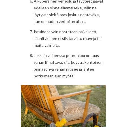
Alkuperäinen verhoilu ja täytteet jäävät
edelleen sinne alimmaiseksi, näin ne
löytyvät sieltä taas joskus nähtäväksi,
kun on uuden verhoilun aika…
Istuinosa vain nostetaan paikalleen,
kiinnitykseen ei siis tarvittu ruuveja tai
muita välineitä.
Jossain vaiheessa puurunkoa on taas
vähän liimattava, sillä kevytrakenteinen
pinnasohva vähän nitisee ja lähtee
notkumaan ajan myötä.