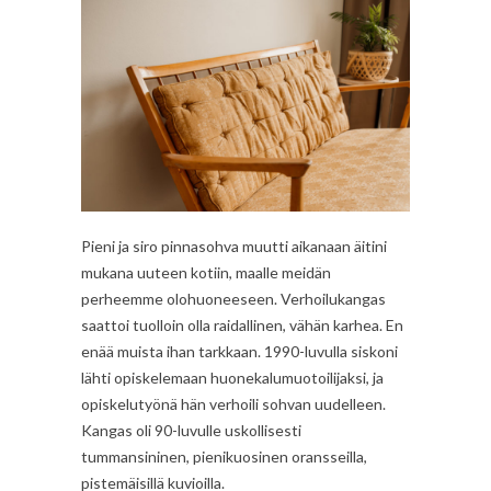
Pieni ja siro pinnasohva muutti aikanaan äitini
mukana uuteen kotiin, maalle meidän
perheemme olohuoneeseen. Verhoilukangas
saattoi tuolloin olla raidallinen, vähän karhea. En
enää muista ihan tarkkaan. 1990-luvulla siskoni
lähti opiskelemaan huonekalumuotoilijaksi, ja
opiskelutyönä hän verhoili sohvan uudelleen.
Kangas oli 90-luvulle uskollisesti
tummansininen, pienikuosinen oransseilla,
pistemäisillä kuvioilla.