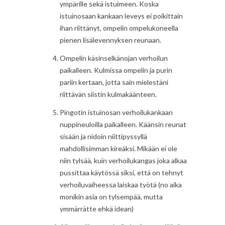
ympärille sekä istuimeen. Koska
istuinosaan kankaan leveys ei poikittain
ihan riittänyt, ompelin ompelukoneella
pienen lisälevennyksen reunaan.
Ompelin käsinselkänojan verhoilun
paikalleen. Kulmissa ompelin ja purin
pariin kertaan, jotta sain mielestäni
riittävän siistin kulmakäänteen.
Pingotin istuinosan verhoilukankaan
nuppineuloilla paikalleen. Käänsin reunat
sisään ja nidoin niittipyssyllä
mahdollisimman kireäksi. Mikään ei ole
niin tylsää, kuin verhoilukangas joka alkaa
pussittaa käytössä siksi, että on tehnyt
verhoiluvaiheessa laiskaa työtä (no aika
monikin asia on tylsempää, mutta
ymmärrätte ehkä idean)