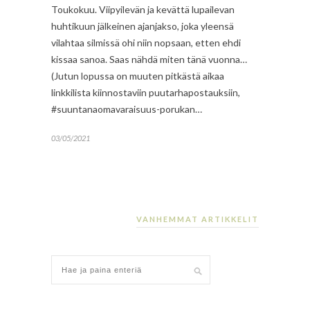
Toukokuu. Viipyilevän ja kevättä lupailevan
huhtikuun jälkeinen ajanjakso, joka yleensä
vilahtaa silmissä ohi niin nopsaan, etten ehdi
kissaa sanoa. Saas nähdä miten tänä vuonna…
(Jutun lopussa on muuten pitkästä aikaa
linkkilista kiinnostaviin puutarhapostauksiin,
#suuntanaomavaraisuus-porukan…
03/05/2021
VANHEMMAT ARTIKKELIT