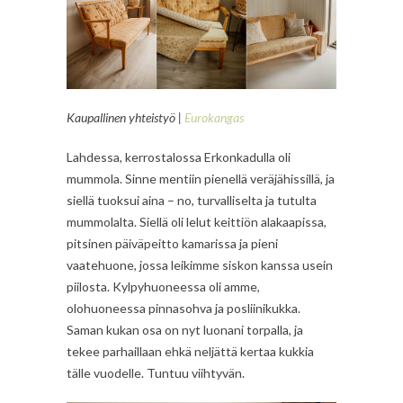
Kaupallinen yhteistyö |
Eurokangas
Lahdessa, kerrostalossa Erkonkadulla oli
mummola. Sinne mentiin pienellä veräjähissillä, ja
siellä tuoksui aina – no, turvalliselta ja tutulta
mummolalta. Siellä oli lelut keittiön alakaapissa,
pitsinen päiväpeitto kamarissa ja pieni
vaatehuone, jossa leikimme siskon kanssa usein
piilosta. Kylpyhuoneessa oli amme,
olohuoneessa pinnasohva ja posliinikukka.
Saman kukan osa on nyt luonani torpalla, ja
tekee parhaillaan ehkä neljättä kertaa kukkia
tälle vuodelle. Tuntuu viihtyvän.