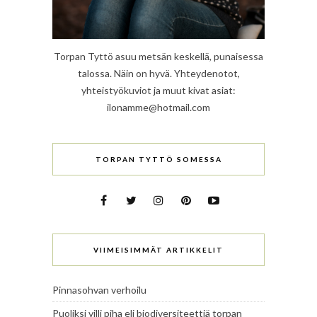
Torpan Tyttö asuu metsän keskellä, punaisessa
talossa. Näin on hyvä. Yhteydenotot,
yhteistyökuviot ja muut kivat asiat:
ilonamme@hotmail.com
TORPAN TYTTÖ SOMESSA
VIIMEISIMMÄT ARTIKKELIT
Pinnasohvan verhoilu
Puoliksi villi piha eli biodiversiteettiä torpan