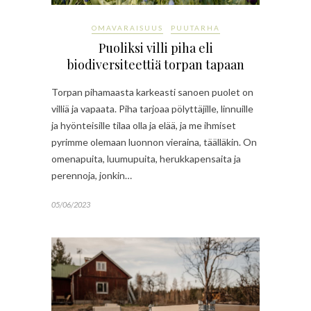
OMAVARAISUUS
PUUTARHA
Puoliksi villi piha eli
biodiversiteettiä torpan tapaan
Torpan pihamaasta karkeasti sanoen puolet on
villiä ja vapaata. Piha tarjoaa pölyttäjille, linnuille
ja hyönteisille tilaa olla ja elää, ja me ihmiset
pyrimme olemaan luonnon vieraina, täälläkin. On
omenapuita, luumupuita, herukkapensaita ja
perennoja, jonkin…
05/06/2023