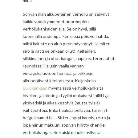
minä.
Sohvan ihan alkuperäinen verhoilu on säilynyt
kaikki vuosikymmenet nuorempien
verhoilukankaiden alla. Se on hyvä, sillä
kuorimalla uudempia kerroksia pois voi nähdä,
miltä kaluste on alun perin näyttänyt. Ja miten
siro ja nätti se onkaan ollut! Keltainen,
silkkimäinen ja ohut kangas, napitus, terenauhat
reunoissa. Halusin vaalia vanhan
vintagekalusteen henkeä, ja tykkäsin
alkuperäisestä keltaisesta. Kuljeskelin
Eurokankaan
myymälässä verhoilukankaita
hivellen, ja mietin jo tyylini mukaisesti hillittyjä,
yksivärisiä ja aikaa kestäviä (mutta tylsiä)
vaihtoehtoja. Ehkä haaleaa pellavaa, tai villisti
beigeä samettia… Sitten löytyi kaunis, retro ja
jopa minun makuuni sopivan hillitty chenille-
verhoilukangas. Se kuiski minulle hyllystä: