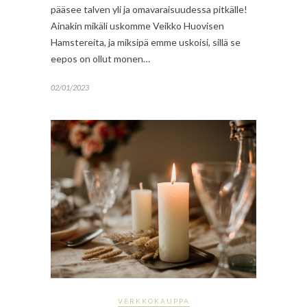
pääsee talven yli ja omavaraisuudessa pitkälle!
Ainakin mikäli uskomme Veikko Huovisen
Hamstereita, ja miksipä emme uskoisi, sillä se
eepos on ollut monen…
02/01/2023
VERKKOKAUPPA