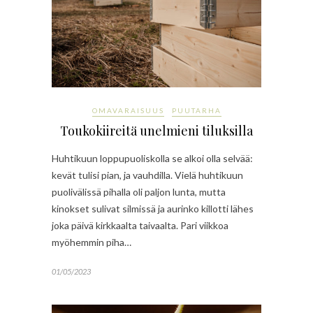
OMAVARAISUUS
PUUTARHA
Toukokiireitä unelmieni tiluksilla
Huhtikuun loppupuoliskolla se alkoi olla selvää:
kevät tulisi pian, ja vauhdilla. Vielä huhtikuun
puolivälissä pihalla oli paljon lunta, mutta
kinokset sulivat silmissä ja aurinko killotti lähes
joka päivä kirkkaalta taivaalta. Pari viikkoa
myöhemmin piha…
01/05/2023