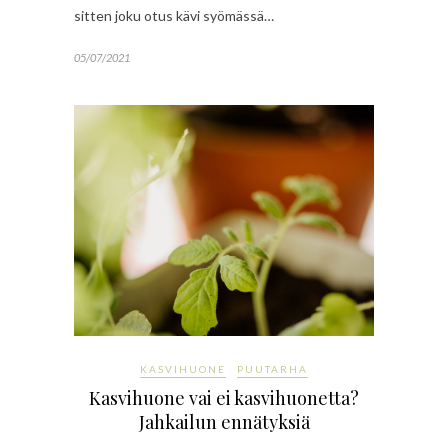
sitten joku otus kävi syömässä…
05/07/2021
KASVIHUONE
PUUTARHA
Kasvihuone vai ei kasvihuonetta?
Jahkailun ennätyksiä