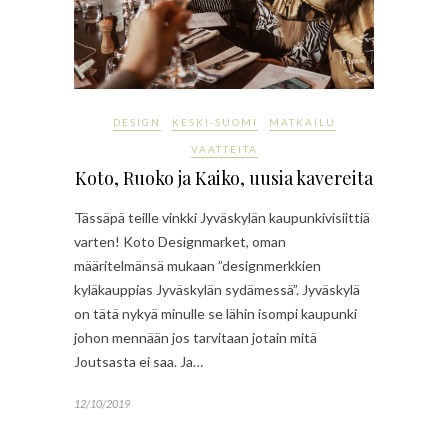
DESIGN
KESKI-SUOMI
MATKAILU
VAATTEITA
Koto, Ruoko ja Kaiko, uusia kavereita
Tässäpä teille vinkki Jyväskylän kaupunkivisiittiä
varten! Koto Designmarket, oman
määritelmänsä mukaan ”designmerkkien
kyläkauppias Jyväskylän sydämessä”. Jyväskylä
on tätä nykyä minulle se lähin isompi kaupunki
johon mennään jos tarvitaan jotain mitä
Joutsasta ei saa. Ja…
12/10/2019