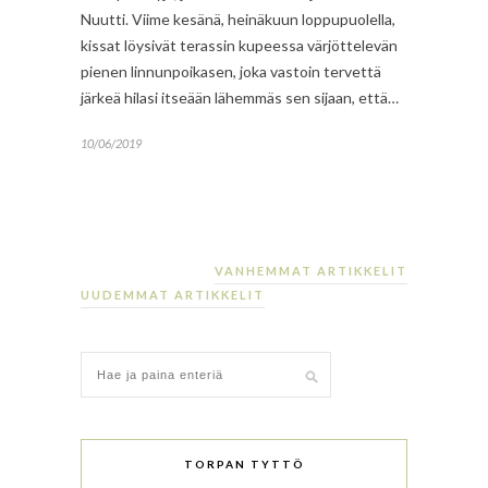
Nuutti. Viime kesänä, heinäkuun loppupuolella,
kissat löysivät terassin kupeessa värjöttelevän
pienen linnunpoikasen, joka vastoin tervettä
järkeä hilasi itseään lähemmäs sen sijaan, että…
10/06/2019
VANHEMMAT ARTIKKELIT
UUDEMMAT ARTIKKELIT
TORPAN TYTTÖ