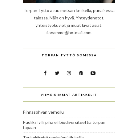
Torpan Tyttö asuu metsän keskellä, punaisessa
talossa. Näin on hyvä. Yhteydenotot,
yhteistyökuviot ja muut kivat asiat:
ilonamme@hotmail.com
TORPAN TYTTÖ SOMESSA
VIIMEISIMMÄT ARTIKKELIT
Pinnasohvan verhoilu
Puoliksi villi piha eli biodiversiteettiä torpan
tapaan
Toukokiireitä unelmieni tiluksilla