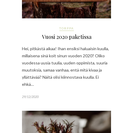
TORPPA
Vuosi 2020 paketissa
Hei, pitkästä aikaa! Ihan ensiksi haluaisin kuulla,
millaisena sinä koit sinun vuoden 2020? Oliko
vuodessa uusia tuulia, uuden oppimista, suuria
muutoksia, samaa vanhaa, entä mitä kivaa ja
yllättävää? Näitä olisi kiinnostava kuulla. Ei
ehkä…
29/12/2020