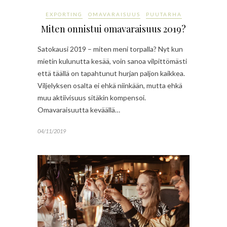
EXPORTING
OMAVARAISUUS
PUUTARHA
Miten onnistui omavaraisuus 2019?
Satokausi 2019 – miten meni torpalla? Nyt kun
mietin kulunutta kesää, voin sanoa vilpittömästi
että täällä on tapahtunut hurjan paljon kaikkea.
Viljelyksen osalta ei ehkä niinkään, mutta ehkä
muu aktiivisuus sitäkin kompensoi.
Omavaraisuutta keväällä…
04/11/2019