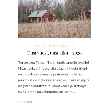
TORPPA
VERKKOKAUPPA
Uusi vuosi, uusi alku – 2020
Tervetuloa Torpan Tytön uudistuneille sivuille!
Mitäs tykkäät? Tässä sitä ollaan, vihdoin. Blogi
on uudistunut pinnalta ja sisäisesti – lähes
puolitoista vuotta kestäneen muutoksen jäljiltä
blogini on muuttanut ulkonäköään ja siirtynyt
myös uuden palveluntarjoajan katon…
19/01/2020