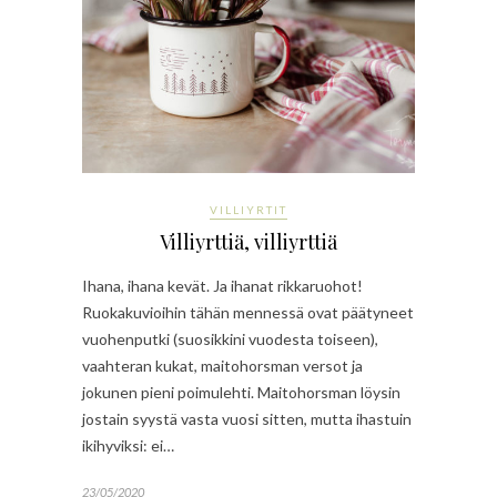
VILLIYRTIT
Villiyrttiä, villiyrttiä
Ihana, ihana kevät. Ja ihanat rikkaruohot!
Ruokakuvioihin tähän mennessä ovat päätyneet
vuohenputki (suosikkini vuodesta toiseen),
vaahteran kukat, maitohorsman versot ja
jokunen pieni poimulehti. Maitohorsman löysin
jostain syystä vasta vuosi sitten, mutta ihastuin
ikihyviksi: ei…
23/05/2020