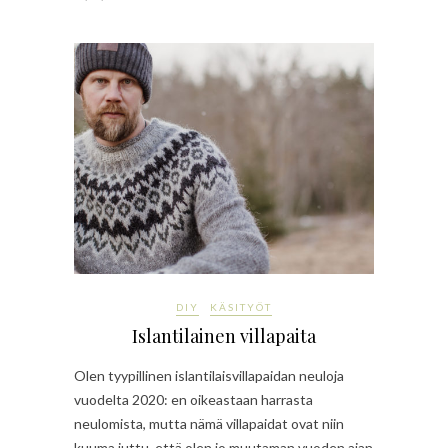
DIY
KÄSITYÖT
Islantilainen villapaita
Olen tyypillinen islantilaisvillapaidan neuloja
vuodelta 2020: en oikeastaan harrasta
neulomista, mutta nämä villapaidat ovat niin
kuuma juttu, että olen jo muutaman vuoden ajan