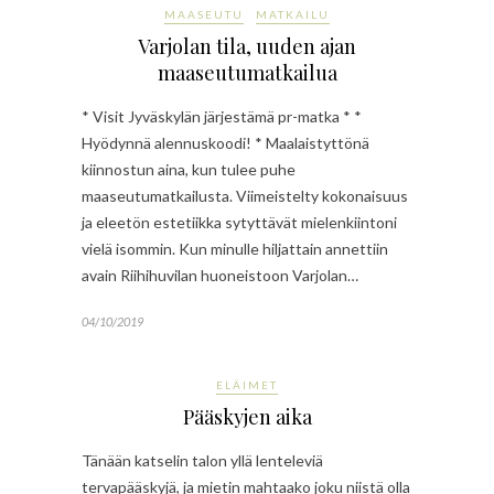
MAASEUTU
MATKAILU
Varjolan tila, uuden ajan
maaseutumatkailua
* Visit Jyväskylän järjestämä pr-matka * *
Hyödynnä alennuskoodi! * Maalaistyttönä
kiinnostun aina, kun tulee puhe
maaseutumatkailusta. Viimeistelty kokonaisuus
ja eleetön estetiikka sytyttävät mielenkiintoni
vielä isommin. Kun minulle hiljattain annettiin
avain Riihihuvilan huoneistoon Varjolan…
04/10/2019
ELÄIMET
Pääskyjen aika
Tänään katselin talon yllä lenteleviä
tervapääskyjä, ja mietin mahtaako joku niistä olla