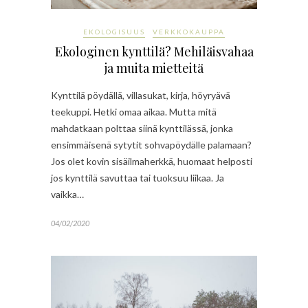
EKOLOGISUUS
VERKKOKAUPPA
Ekologinen kynttilä? Mehiläisvahaa
ja muita mietteitä
Kynttilä pöydällä, villasukat, kirja, höyryävä
teekuppi. Hetki omaa aikaa. Mutta mitä
mahdatkaan polttaa siinä kynttilässä, jonka
ensimmäisenä sytytit sohvapöydälle palamaan?
Jos olet kovin sisäilmaherkkä, huomaat helposti
jos kynttilä savuttaa tai tuoksuu liikaa. Ja
vaikka…
04/02/2020